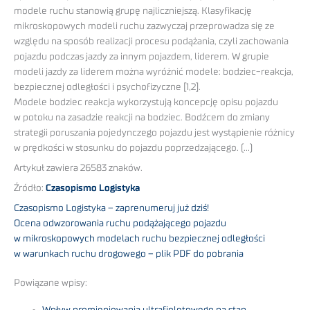
modele ruchu stanowią grupę najliczniejszą. Klasyfikację
mikroskopowych modeli ruchu zazwyczaj przeprowadza się ze
względu na sposób realizacji procesu podążania, czyli zachowania
pojazdu podczas jazdy za innym pojazdem, liderem. W grupie
modeli jazdy za liderem można wyróżnić modele: bodziec-reakcja,
bezpiecznej odległości i psychofizyczne [1,2].
Modele bodziec reakcja wykorzystują koncepcję opisu pojazdu
w potoku na zasadzie reakcji na bodziec. Bodźcem do zmiany
strategii poruszania pojedynczego pojazdu jest wystąpienie różnicy
w prędkości w stosunku do pojazdu poprzedzającego. (…)
Artykuł zawiera 26583 znaków.
Źródło:
Czasopismo Logistyka
Czasopismo Logistyka – zaprenumeruj już dziś!
Ocena odwzorowania ruchu podążającego pojazdu
w mikroskopowych modelach ruchu bezpiecznej odległości
w warunkach ruchu drogowego – plik PDF do pobrania
Powiązane wpisy:
Wpływ promieniowania ultrafioletowego na stan