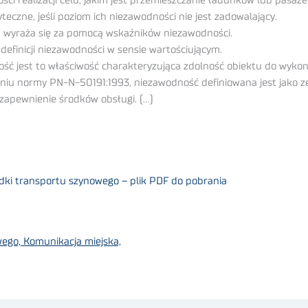
ci realizacji celu, jakim jest przemieszczanie ładunków lub pasaż
teczne, jeśli poziom ich niezawodności nie jest zadowalający.
 wyraża się za pomocą wskaźników niezawodności.
efinicji niezawodności w sensie wartościującym.
 jest to właściwość charakteryzująca zdolność obiektu do wykon
iu normy PN-N-50191:1993, niezawodność definiowana jest jako zes
 zapewnienie środków obsługi. (…)
dki transportu szynowego – plik PDF do pobrania
ego, Komunikacja miejska,