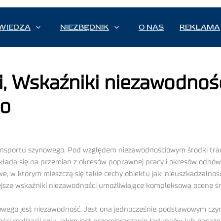
WIEDZA
NIEZBĘDNIK
O NAS
REKLAMA
, Wskaźniki niezawodnośc
go
ansportu szynowego. Pod względem niezawodnościowym środki tra
składa się na przemian z okresów poprawnej pracy i okresów odnów
, w którym mieszczą się takie cechy obiektu jak: nieuszkadzalność
niejsze wskaźniki niezawodności umożliwiające kompleksową ocenę 
wego jest niezawodność. Jest ona jednocześnie podstawowym czynni