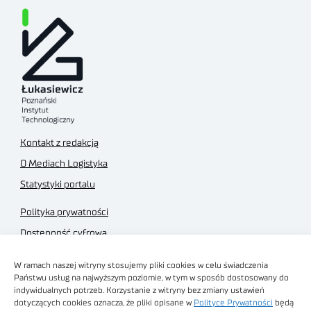
Kontakt z redakcją
O Mediach Logistyka
Statystyki portalu
Polityka prywatności
Dostępność cyfrowa
Regulamin Portalu
W ramach naszej witryny stosujemy pliki cookies w celu świadczenia
Regulamin sklepu
Państwu usług na najwyższym poziomie, w tym w sposób dostosowany do
indywidualnych potrzeb. Korzystanie z witryny bez zmiany ustawień
dotyczących cookies oznacza, że pliki opisane w
Polityce Prywatności
będą