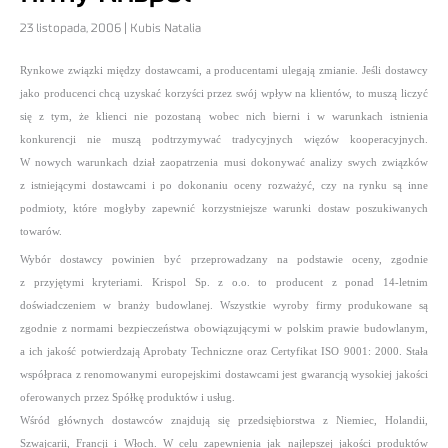
23 listopada, 2006 | Kubis Natalia
Rynkowe związki między dostawcami, a producentami ulegają zmianie. Jeśli dostawcy
jako producenci chcą uzyskać korzyści przez swój wpływ na klientów, to muszą liczyć
się z tym, że klienci nie pozostaną wobec nich bierni i w warunkach istnienia
konkurencji nie muszą podtrzymywać tradycyjnych więzów kooperacyjnych.
W nowych warunkach dział zaopatrzenia musi dokonywać analizy swych związków
z istniejącymi dostawcami i po dokonaniu oceny rozważyć, czy na rynku są inne
podmioty, które mogłyby zapewnić korzystniejsze warunki dostaw poszukiwanych
towarów.
Wybór dostawcy powinien być przeprowadzany na podstawie oceny, zgodnie
z przyjętymi kryteriami. Krispol Sp. z o.o. to producent z ponad 14-letnim
doświadczeniem w branży budowlanej. Wszystkie wyroby firmy produkowane są
zgodnie z normami bezpieczeństwa obowiązującymi w polskim prawie budowlanym,
a ich jakość potwierdzają Aprobaty Techniczne oraz Certyfikat ISO 9001: 2000. Stała
współpraca z renomowanymi europejskimi dostawcami jest gwarancją wysokiej jakości
oferowanych przez Spółkę produktów i usług.
Wśród głównych dostawców znajdują się przedsiębiorstwa z Niemiec, Holandii,
Szwajcarii, Francji i Włoch. W celu zapewnienia jak najlepszej jakości produktów