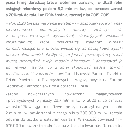
przez firmę doradczą Cresa, wolumen transakcji w 2020 roku
osiągnął rekordowy poziom 5,2 mln m kw., co oznacza wzrost
o 28% rok do roku i aż 139% średniej rocznej z lat 2015-2019.
–
Rok 2020 był bez wątpienia wyjątkowy – gospodarka kraju i rynek
nieruchomości komercyjnych musiały zmierzyć się
z bezprecedensowymi wyzwaniami, skutkującymi zmianami
strukturalnymi, które przekształcą krajobraz biznesu
na nadchodzące lata. Chociaż wydaje się, że początkowo wysoki
poziom niepewności obniżył się, to jednak przedsiębiorcy nadal
muszą przemyśleć swoje modele biznesowe i dostosować je
do nowych realiów, co z kolei skutkować będzie nowymi
możliwościami i szansami
– mówi Tom Listowski, Partner, Dyrektor
Działu Powierzchni Przemysłowych i Magazynowych na Europę
Środkowo-Wschodnią w firmie doradczej Cresa.
Zasoby nowoczesnych powierzchni magazynowych
i przemysłowych wyniosły 20,7 mln m kw. w 2020 r., co oznacza
wzrost o 12% w ciągu roku. Deweloperzy dostarczyli na rynek około
2 mln m kw. powierzchni, z czego blisko 300.000 m kw. zostało
oddane do użytku w ostatnim kwartale. Większość powierzchni –
676.000 m kw. została ukończona w trzecim kwartale. Oznacza to,