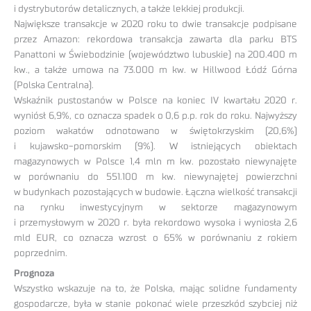
i dystrybutorów detalicznych, a także lekkiej produkcji.
Największe transakcje w 2020 roku to dwie transakcje podpisane
przez Amazon: rekordowa transakcja zawarta dla parku BTS
Panattoni w Świebodzinie (województwo lubuskie) na 200.400 m
kw., a także umowa na 73.000 m kw. w Hillwood Łódź Górna
(Polska Centralna).
Wskaźnik pustostanów w Polsce na koniec IV kwartału 2020 r.
wyniósł 6,9%, co oznacza spadek o 0,6 p.p. rok do roku. Najwyższy
poziom wakatów odnotowano w świętokrzyskim (20,6%)
i kujawsko-pomorskim (9%). W istniejących obiektach
magazynowych w Polsce 1,4 mln m kw. pozostało niewynajęte
w porównaniu do 551.100 m kw. niewynajętej powierzchni
w budynkach pozostających w budowie. Łączna wielkość transakcji
na rynku inwestycyjnym w sektorze magazynowym
i przemysłowym w 2020 r. była rekordowo wysoka i wyniosła 2,6
mld EUR, co oznacza wzrost o 65% w porównaniu z rokiem
poprzednim.
Prognoza
Wszystko wskazuje na to, że Polska, mając solidne fundamenty
gospodarcze, była w stanie pokonać wiele przeszkód szybciej niż