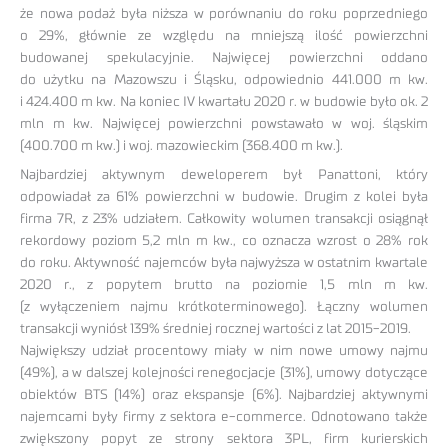
że nowa podaż była niższa w porównaniu do roku poprzedniego
o 29%, głównie ze względu na mniejszą ilość powierzchni
budowanej spekulacyjnie. Najwięcej powierzchni oddano
do użytku na Mazowszu i Śląsku, odpowiednio 441.000 m kw.
i 424.400 m kw. Na koniec IV kwartału 2020 r. w budowie było ok. 2
mln m kw. Najwięcej powierzchni powstawało w woj. śląskim
(400.700 m kw.) i woj. mazowieckim (368.400 m kw.).
Najbardziej aktywnym deweloperem był Panattoni, który
odpowiadał za 61% powierzchni w budowie. Drugim z kolei była
firma 7R, z 23% udziałem. Całkowity wolumen transakcji osiągnął
rekordowy poziom 5,2 mln m kw., co oznacza wzrost o 28% rok
do roku. Aktywność najemców była najwyższa w ostatnim kwartale
2020 r., z popytem brutto na poziomie 1,5 mln m kw.
(z wyłączeniem najmu krótkoterminowego). Łączny wolumen
transakcji wyniósł 139% średniej rocznej wartości z lat 2015-2019.
Największy udział procentowy miały w nim nowe umowy najmu
(49%), a w dalszej kolejności renegocjacje (31%), umowy dotyczące
obiektów BTS (14%) oraz ekspansje (6%). Najbardziej aktywnymi
najemcami były firmy z sektora e-commerce. Odnotowano także
zwiększony popyt ze strony sektora 3PL, firm kurierskich