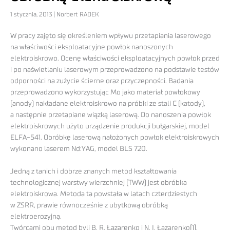
1 stycznia, 2013 | Norbert RADEK
W pracy zajęto się określeniem wpływu przetapiania laserowego
na właściwości eksploatacyjne powłok nanoszonych
elektroiskrowo. Ocenę właściwości eksploatacyjnych powłok przed
i po naświetlaniu laserowym przeprowadzono na podstawie testów
odporności na zużycie ścierne oraz przyczepności. Badania
przeprowadzono wykorzystując Mo jako materiał powłokowy
(anody) nakładane elektroiskrowo na próbki ze stali C (katody),
a następnie przetapiane wiązką laserową. Do nanoszenia powłok
elektroiskrowych użyto urządzenie produkcji bułgarskiej, model
ELFA-541. Obróbkę laserową nałożonych powłok elektroiskrowych
wykonano laserem Nd:YAG, model BLS 720.
Jedną z tanich i dobrze znanych metod kształtowania
technologicznej warstwy wierzchniej (TWW) jest obróbka
elektroiskrowa. Metoda ta powstała w latach czterdziestych
w ZSRR, prawie równocześnie z ubytkową obróbką
elektroerozyjną.
Twórcami obu metod byli B. R. Łazarenko i N. I. Łazarenko[1].