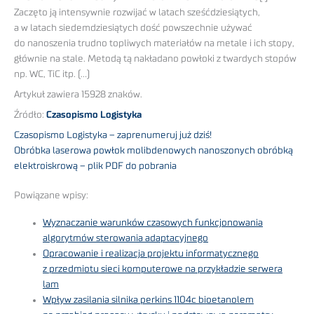
Zaczęto ją intensywnie rozwijać w latach sześćdziesiątych,
a w latach siedemdziesiątych dość powszechnie używać
do nanoszenia trudno topliwych materiałów na metale i ich stopy,
głównie na stale. Metodą tą nakładano powłoki z twardych stopów
np. WC, TiC itp. (…)
Artykuł zawiera 15928 znaków.
Źródło:
Czasopismo Logistyka
Czasopismo Logistyka – zaprenumeruj już dziś!
Obróbka laserowa powłok molibdenowych nanoszonych obróbką
elektroiskrową – plik PDF do pobrania
Powiązane wpisy:
Wyznaczanie warunków czasowych funkcjonowania
algorytmów sterowania adaptacyjnego
Opracowanie i realizacja projektu informatycznego
z przedmiotu sieci komputerowe na przykładzie serwera
lam
Wpływ zasilania silnika perkins 1104c bioetanolem