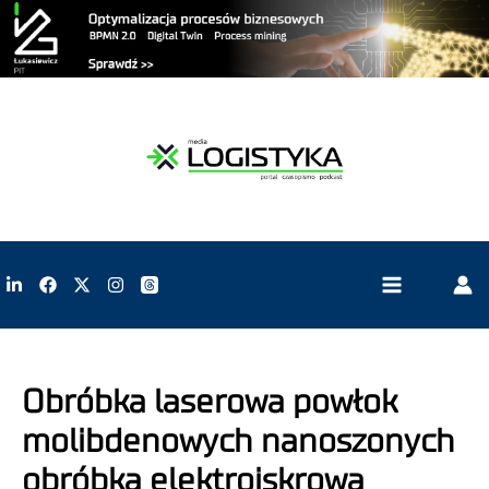
Obróbka laserowa powłok
molibdenowych nanoszonych
obróbką elektroiskrową