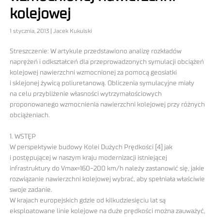
kolejowej
1 stycznia, 2013 | Jacek Kukulski
Streszczenie: W artykule przedstawiono analizę rozkładów
naprężeń i odkształceń dla przeprowadzonych symulacji obciążeń
kolejowej nawierzchni wzmocnionej za pomocą geosiatki
i sklejonej żywicą poliuretanową. Obliczenia symulacyjne miały
na celu przybliżenie własności wytrzymałościowych
proponowanego wzmocnienia nawierzchni kolejowej przy różnych
obciążeniach.
1. WSTĘP
W perspektywie budowy Kolei Dużych Prędkości [4] jak
i postępującej w naszym kraju modernizacji istniejącej
infrastruktury do Vmax=160-200 km/h należy zastanowić się, jakie
rozwiązanie nawierzchni kolejowej wybrać, aby spełniała właściwie
swoje zadanie.
W krajach europejskich gdzie od kilkudziesięciu lat są
eksploatowane linie kolejowe na duże prędkości można zauważyć,