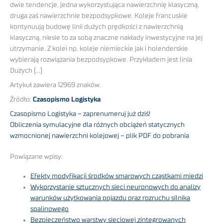
dwie tendencje, jedna wykorzystująca nawierzchnię klasyczną,
druga zaś nawierzchnie bezpodsypkowe. Koleje francuskie
kontynuują budowę linii dużych prędkości z nawierzchnią
klasyczną, niesie to za sobą znaczne nakłady inwestycyjne na jej
utrzymanie. Z kolei np. koleje niemieckie jak i holenderskie
wybierają rozwiązania bezpodsypkowe. Przykładem jest linia
Dużych (…)
Artykuł zawiera 12969 znaków.
Źródło:
Czasopismo Logistyka
Czasopismo Logistyka – zaprenumeruj już dziś!
Obliczenia symulacyjne dla różnych obciążeń statycznych
wzmocnionej nawierzchni kolejowej – plik PDF do pobrania
Powiązane wpisy:
Efekty modyfikacji środków smarowych cząstkami miedzi
Wykorzystanie sztucznych sieci neuronowych do analizy
warunków użytkowania pojazdu oraz rozruchu silnika
spalinowego
Bezpieczeństwo warstwy sieciowej zintegrowanych