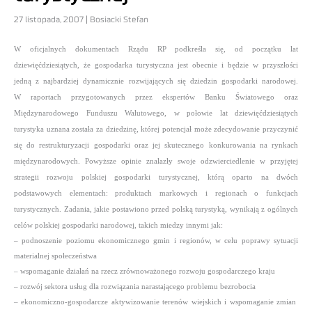
27 listopada, 2007 | Bosiacki Stefan
W oficjalnych dokumentach Rządu RP podkreśla się, od początku lat
dziewięćdziesiątych, że gospodarka turystyczna jest obecnie i będzie w przyszłości
jedną z najbardziej dynamicznie rozwijających się dziedzin gospodarki narodowej.
W raportach przygotowanych przez ekspertów Banku Światowego oraz
Międzynarodowego Funduszu Walutowego, w połowie lat dziewięćdziesiątych
turystyka uznana została za dziedzinę, której potencjał może zdecydowanie przyczynić
się do restrukturyzacji gospodarki oraz jej skutecznego konkurowania na rynkach
międzynarodowych.
Powyższe opinie znalazły swoje odzwierciedlenie w przyjętej
strategii rozwoju polskiej gospodarki turystycznej, którą oparto na dwóch
podstawowych elementach: produktach markowych i regionach o funkcjach
turystycznych.
Zadania, jakie postawiono przed polską turystyką, wynikają z ogólnych
celów polskiej gospodarki narodowej, takich miedzy innymi jak:
– podnoszenie poziomu ekonomicznego gmin i regionów, w celu poprawy sytuacji
materialnej społeczeństwa
– wspomaganie działań na rzecz zrównoważonego rozwoju gospodarczego kraju
– rozwój sektora usług dla rozwiązania narastającego problemu bezrobocia
– ekonomiczno-gospodarcze aktywizowanie terenów wiejskich i wspomaganie zmian