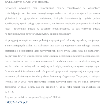
cywilizacyjnych na wsi i w jej otoczeniu.
Oczywiście powyższe cele strategiczne należy rozpatrywać w warunkach
zmieniającego się otoczenia zewnętrznego, zwłaszcza zaś postępujących procesów
globalizacji w gospodarce światowej, których konsekwencją będzie jeden,
zunifikowany rynek usług turystycznych, na którym swoboda przepływu kapitałów,
ludzi i technologii będzie w zasadzie nieograniczona, to zaś wpływać będzie
na funkcjonowanie firm turystycznych w sposób zasadniczy.
W przyjętej strategii rozwoju polskiej turystyki podkreśla się wyraźnie, że jednym
z najważniejszych zadań na najbliższe lata staje się wypracowanie takiego systemu
kształcenia i doskonalenia kadr turystycznych, który byłby adekwatny do standardów
międzynarodowych i jednocześnie odpowiadałby oczekiwaniom praktyki gospodarczej.
Rzecz również w tym, by system powyższy był układem elastycznym, dostosowującym
się do zmian zachodzących na krajowym i międzynarodowym rynku turystycznym.
O konieczności kształcenia kadr dla potrzeb gospodarki turystycznej na najwyższym
poziomie jakościowym świadczą dane Światowej Organizacji Turystyki, z których
wynika, że w 2000 roku pracownicy sektora turystyki stanowili 8% ogółu czynnych
zawodowo w skali świata, zaś wg prognoz w 2010 roku udział ten zwiększy się
do 9,1%.
Artykuł pochodzi z czasopisma "Logistyka" 2003/4.
L2003-4s77.pdf