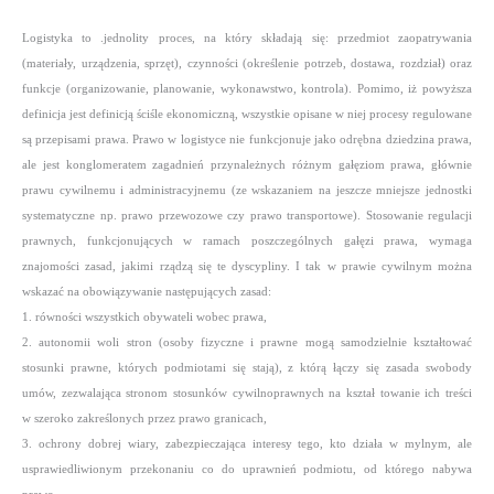
Logistyka to .jednolity proces, na który składają się: przedmiot zaopatrywania
(materiały, urządzenia, sprzęt), czynności (określenie potrzeb, dostawa, rozdział) oraz
funkcje (organizowanie, planowanie, wykonawstwo, kontrola). Pomimo, iż powyższa
definicja jest definicją ściśle ekonomiczną, wszystkie opisane w niej procesy regulowane
są przepisami prawa. Prawo w logistyce nie funkcjonuje jako odrębna dziedzina prawa,
ale jest konglomeratem zagadnień przynależnych różnym gałęziom prawa, głównie
prawu cywilnemu i administracyjnemu (ze wskazaniem na jeszcze mniejsze jednostki
systematyczne np. prawo przewozowe czy prawo transportowe). Stosowanie regulacji
prawnych, funkcjonujących w ramach poszczególnych gałęzi prawa, wymaga
znajomości zasad, jakimi rządzą się te dyscypliny. I tak w prawie cywilnym można
wskazać na obowiązywanie następujących zasad:
1. równości wszystkich obywateli wobec prawa,
2. autonomii woli stron (osoby fizyczne i prawne mogą samodzielnie kształtować
stosunki prawne, których podmiotami się stają), z którą łączy się zasada swobody
umów, zezwalająca stronom stosunków cywilnoprawnych na kształ towanie ich treści
w szeroko zakreślonych przez prawo granicach,
3. ochrony dobrej wiary, zabezpieczająca interesy tego, kto działa w mylnym, ale
usprawiedliwionym przekonaniu co do uprawnień podmiotu, od którego nabywa