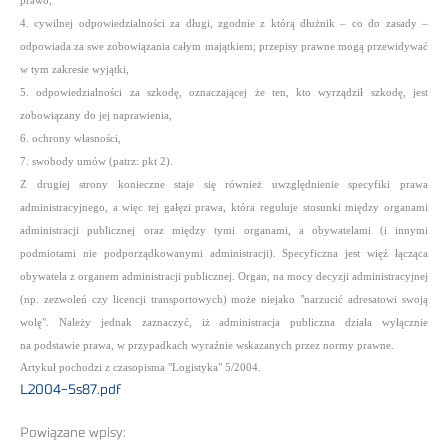
prawo,
4. cywilnej odpowiedzialności za długi, zgodnie z którą dłużnik – co do zasady –
odpowiada za swe zobowiązania całym majątkiem; przepisy prawne mogą przewidywać
w tym zakresie wyjątki,
5. odpowiedzialności za szkodę, oznaczającej że ten, kto wyrządził szkodę, jest
zobowiązany do jej naprawienia,
6. ochrony własności,
7. swobody umów (patrz: pkt 2).
Z drugiej strony konieczne staje się również uwzględnienie specyfiki prawa
administracyjnego, a więc tej gałęzi prawa, która reguluje stosunki między organami
administracji publicznej oraz między tymi organami, a obywatelami (i innymi
podmiotami nie podporządkowanymi administracji). Specyficzna jest więź łącząca
obywatela z organem administracji publicznej. Organ, na mocy decyzji administracyjnej
(np. zezwoleń czy licencji transportowych) może niejako "narzucić adresatowi swoją
wolę". Należy jednak zaznaczyć, iż administracja publiczna działa wyłącznie
na podstawie prawa, w przypadkach wyraźnie wskazanych przez normy prawne.
Artykuł pochodzi z czasopisma "Logistyka" 5/2004.
L2004-5s87.pdf
Powiązane wpisy: