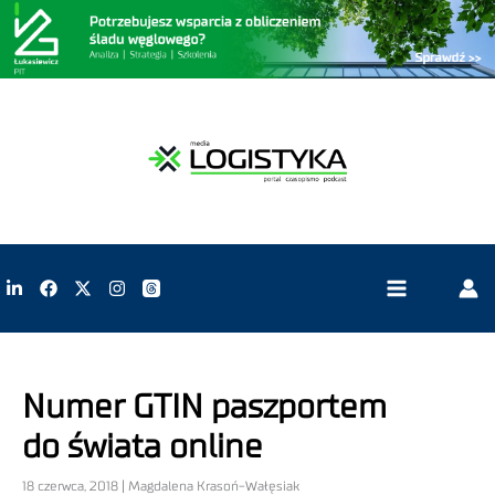
Numer GTIN paszportem
do świata online
18 czerwca, 2018 | Magdalena Krasoń-Wałęsiak