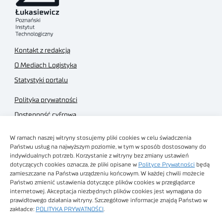
Kontakt z redakcją
O Mediach Logistyka
Statystyki portalu
Polityka prywatności
Dostępność cyfrowa
Regulamin Portalu
W ramach naszej witryny stosujemy pliki cookies w celu świadczenia
Regulamin sklepu
Państwu usług na najwyższym poziomie, w tym w sposób dostosowany do
indywidualnych potrzeb. Korzystanie z witryny bez zmiany ustawień
dotyczących cookies oznacza, że pliki opisane w
Polityce Prywatności
będą
zamieszczane na Państwa urządzeniu końcowym. W każdej chwili możecie
Państwo zmienić ustawienia dotyczące plików cookies w przeglądarce
internetowej. Akceptacja niezbędnych plików cookies jest wymagana do
Obrazy stockowe
prawidłowego działania witryny. Szczegółowe informacje znajdą Państwo w
autorstwa
zakładce:
POLITYKA PRYWATNOŚCI
.