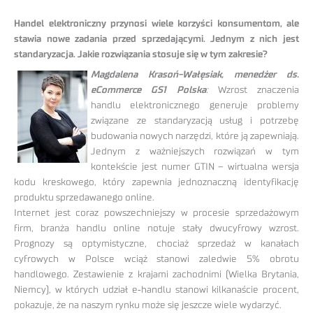
Handel elektroniczny przynosi wiele korzyści konsumentom, ale
stawia nowe zadania przed sprzedającymi. Jednym z nich jest
standaryzacja. Jakie rozwiązania stosuje się w tym zakresie?
Magdalena Krasoń-Wałęsiak, menedżer ds.
eCommerce GS1 Polska
:
Wzrost znaczenia
handlu elektronicznego generuje problemy
związane ze standaryzacją usług i potrzebę
budowania nowych narzędzi, które ją zapewniają.
Jednym z ważniejszych rozwiązań w tym
kontekście jest numer GTIN – wirtualna wersja
kodu kreskowego, który zapewnia jednoznaczną identyfikację
produktu sprzedawanego online.
Internet jest coraz powszechniejszy w procesie sprzedażowym
firm, branża handlu online notuje stały dwucyfrowy wzrost.
Prognozy są optymistyczne, chociaż sprzedaż w kanałach
cyfrowych w Polsce wciąż stanowi zaledwie 5% obrotu
handlowego. Zestawienie z krajami zachodnimi (Wielka Brytania,
Niemcy), w których udział e‑handlu stanowi kilkanaście procent,
pokazuje, że na naszym rynku może się jeszcze wiele wydarzyć.