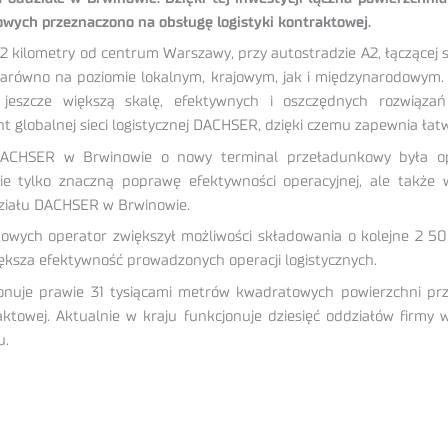
ych przeznaczono na obsługę logistyki kontraktowej.
kilometry od centrum Warszawy, przy autostradzie A2, łączącej stol
arówno na poziomie lokalnym, krajowym, jak i międzynarodowym.
a jeszcze większą skalę, efektywnych i oszczędnych rozwiąza
 globalnej sieci logistycznej DACHSER, dzięki czemu zapewnia łat
HSER w Brwinowie o nowy terminal przeładunkowy była opty
 nie tylko znaczną poprawę efektywności operacyjnej, ale takż
działu DACHSER w Brwinowie.
ych operator zwiększył możliwości składowania o kolejne 2 500
ksza efektywność prowadzonych operacji logistycznych.
ponuje prawie 31 tysiącami metrów kwadratowych powierzchni p
raktowej. Aktualnie w kraju funkcjonuje dziesięć oddziałów firmy
u.