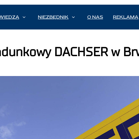
WIEDZA
NIEZBĘDNIK
O NAS
REKLAMA
ładunkowy DACHSER w Br