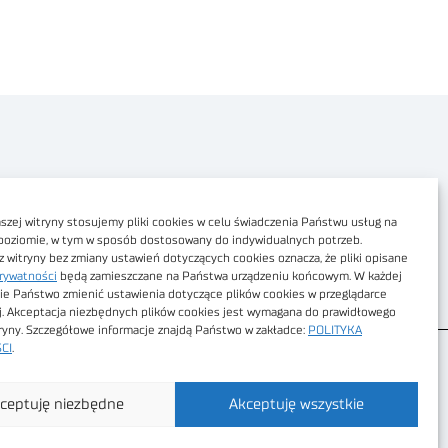
Polityka prywatności
Dostępność cyfrowa
zej witryny stosujemy pliki cookies w celu świadczenia Państwu usług na
poziomie, w tym w sposób dostosowany do indywidualnych potrzeb.
Regulamin Portalu
z witryny bez zmiany ustawień dotyczących cookies oznacza, że pliki opisane
rywatności
będą zamieszczane na Państwa urządzeniu końcowym. W każdej
Regulamin sklepu
ie Państwo zmienić ustawienia dotyczące plików cookies w przeglądarce
j. Akceptacja niezbędnych plików cookies jest wymagana do prawidłowego
tryny. Szczegółowe informacje znajdą Państwo w zakładce:
POLITYKA
CI
.
ceptuję niezbędne
Akceptuję wszystkie