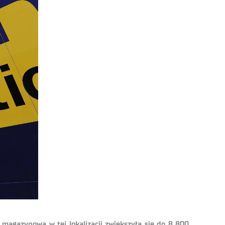
magazynowa w tej lokalizacji zwiększyła się do 8 800