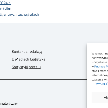
2024 r.
e tylko
ligentnych tachografach
Kontakt z redakcją
W ramach nas
najwyższym 
O Mediach Logistyka
Korzystanie 
w
Polityce P
Statystyki portalu
chwili możec
internetowe
działania wi
PRYWATNOŚ
Ak
hnologiczny