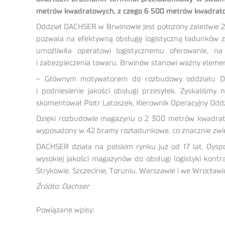
metrów kwadratowych, z czego 6 500 metrów kwadratow
Oddział DACHSER w Brwinowie jest położony zaledwie 22 
pozwala na efektywną obsługę logistyczną ładunków z
umożliwiła operatowi logistycznemu oferowanie, n
i zabezpieczenia towaru. Brwinów stanowi ważny element
– Głównym motywatorem do rozbudowy oddziału DAC
i podniesienie jakości obsługi przesyłek. Zyskaliśmy
skomentował Piotr Latoszek, Kierownik Operacyjny Od
Dzięki rozbudowie magazynu o 2 300 metrów kwadratow
wyposażony w 42 bramy rozładunkowe, co znacznie zwię
DACHSER działa na polskim rynku już od 17 lat. Dys
wysokiej jakości magazynów do obsługi logistyki kont
Strykowie, Szczecinie, Toruniu, Warszawie i we Wrocławi
Źródło: Dachser
Powiązane wpisy: