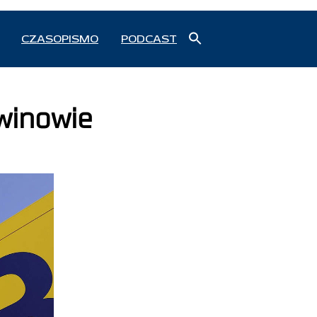
Search
CZASOPISMO
PODCAST
for:
Search Button
winowie