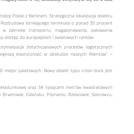
icę Polski z Berlinem. Strategiczna lokalizacja obiektu
 Rozbudowa istniejącego terminala o ponad 35 procent
ń w zakresie transportu, magazynowania, pakowania
wy dostęp do europejskich i światowych rynków.
malizacja dotychczasowych procesów logistycznych
e większą elastyczność w obsłudze naszych Klientów” –
 miejsc paletowych. Nowy obiekt typu cross-dock jest
rzeładunkowej oraz 34 tysiącami metrów kwadratowych
 w Brwinowie, Gdańsku, Poznaniu, Rzeszowie, Sosnowcu,