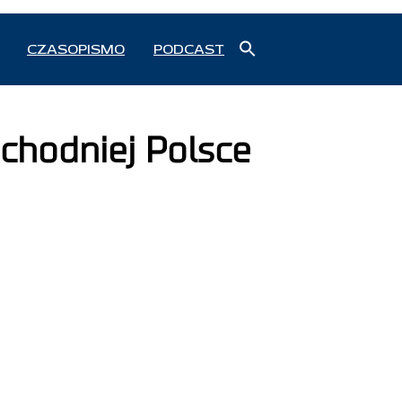
Search
CZASOPISMO
PODCAST
for:
Search Button
chodniej Polsce