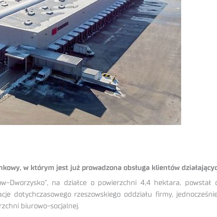
kowy, w którym jest już prowadzona obsługa klientów działający
w-Dworzysko”, na działce o powierzchni 4,4 hektara, powstał 
je dotychczasowego rzeszowskiego oddziału firmy, jednocześnie 
rzchni biurowo-socjalnej.