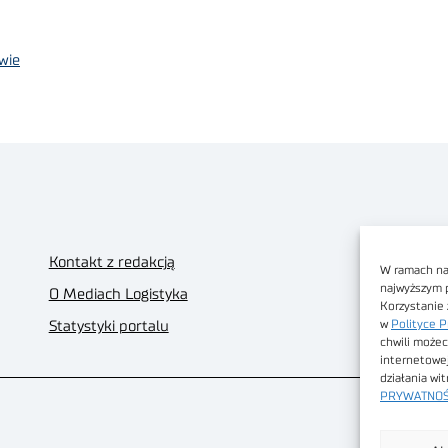
twie
Kontakt z redakcją
W ramach nas
najwyższym 
O Mediach Logistyka
Korzystanie 
w
Polityce P
Statystyki portalu
chwili możec
internetowe
działania wi
PRYWATNOŚ