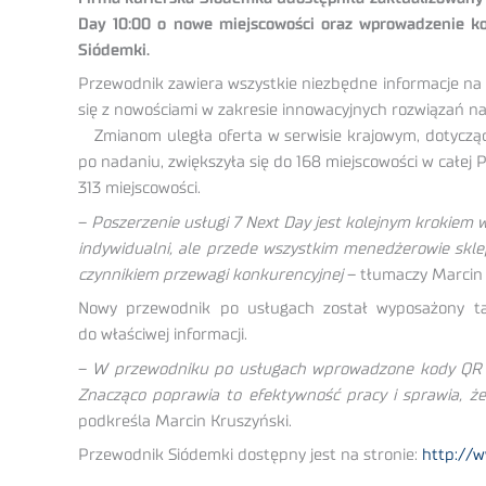
Day 10:00 o nowe miejscowości oraz wprowadzenie k
Siódemki.
Przewodnik zawiera wszystkie niezbędne informacje na t
się z nowościami w zakresie innowacyjnych rozwiązań n
Zmianom uległa oferta w serwisie krajowym, dotycząca
po nadaniu, zwiększyła się do 168 miejscowości w całej 
313 miejscowości.
–
Poszerzenie usługi 7 Next Day jest kolejnym krokiem w 
indywidualni, ale przede wszystkim menedżerowie skle
czynnikiem przewagi konkurencyjnej
– tłumaczy Marcin 
Nowy przewodnik po usługach został wyposażony tak
do właściwej informacji.
–
W przewodniku po usługach wprowadzone kody QR poz
Znacząco poprawia to efektywność pracy i sprawia, że
podkreśla Marcin Kruszyński.
Przewodnik Siódemki dostępny jest na stronie:
http://