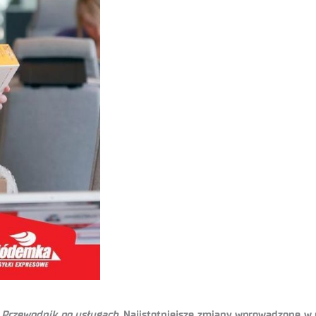
y
Przewodnik po usługach
. Najistotniejsze zmiany wprowadzone w 