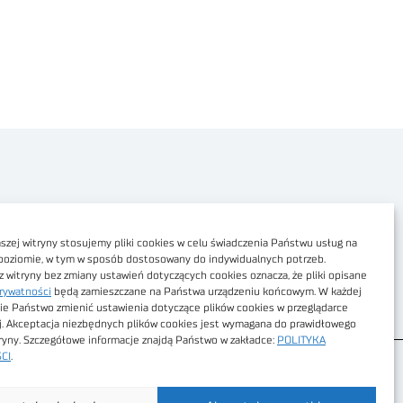
Polityka prywatności
Dostępność cyfrowa
zej witryny stosujemy pliki cookies w celu świadczenia Państwu usług na
poziomie, w tym w sposób dostosowany do indywidualnych potrzeb.
Regulamin Portalu
z witryny bez zmiany ustawień dotyczących cookies oznacza, że pliki opisane
rywatności
będą zamieszczane na Państwa urządzeniu końcowym. W każdej
Regulamin sklepu
ie Państwo zmienić ustawienia dotyczące plików cookies w przeglądarce
j. Akceptacja niezbędnych plików cookies jest wymagana do prawidłowego
tryny. Szczegółowe informacje znajdą Państwo w zakładce:
POLITYKA
CI
.