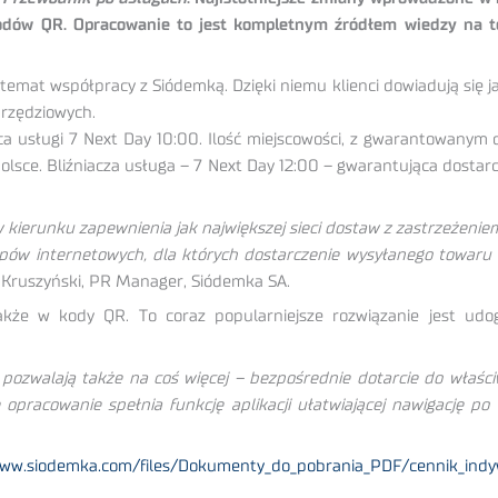
odów QR. Opracowanie to jest kompletnym źródłem wiedzy na te
emat współpracy z Siódemką. Dzięki niemu klienci dowiadują się jak
arzędziowych.
 usługi 7 Next Day 10:00. Ilość miejscowości, z gwarantowanym 
Polsce. Bliźniacza usługa – 7 Next Day 12:00 – gwarantująca dostar
kierunku zapewnienia jak największej sieci dostaw z zastrzeżeniem g
pów internetowych, dla których dostarczenie wysyłanego towaru 
Kruszyński, PR Manager, Siódemka SA.
że w kody QR. To coraz popularniejsze rozwiązanie jest udo
walają także na coś więcej – bezpośrednie dotarcie do właściw
 opracowanie spełnia funkcję aplikacji ułatwiającej nawigację 
www.siodemka.com/files/Dokumenty_do_pobrania_PDF/cennik_indyw