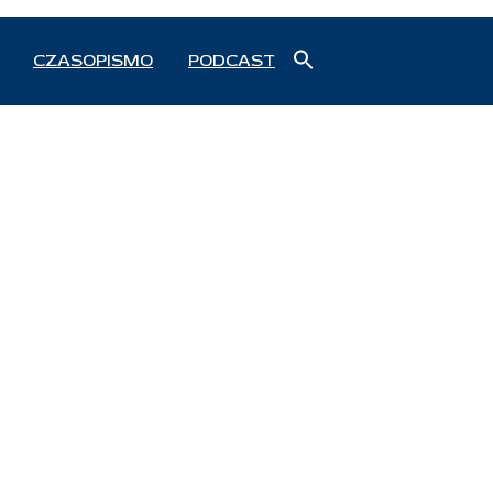
Search
CZASOPISMO
PODCAST
for:
Search Button