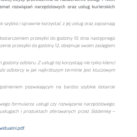
mat rozwiązań narzędziowych oraz usług kurierskich
 szybko i sprawnie korzystać z jej usług oraz zapoznają
dostarczeniem przesyłki do godziny 10 dnia następnego
czenie przesyłki do godziny 12, obejmuje swoim zasięgiem
odziny odbioru. Z usługi tej korzystają nie tylko klienci
do odbiorcy w jak najkrótszym terminie jest kluczowym
godnieniem pozwalającym na bardzo szybkie dotarcie
ego formularza usługi czy rozwiązania narzędziowego.
po usługach i produktach oferowanych przez Siódemkę
–
idualni.pdf
.