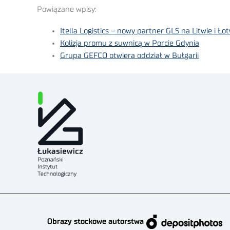
Powiązane wpisy:
Itella Logistics – nowy partner GLS na Litwie i Ło
Kolizja promu z suwnicą w Porcie Gdynia
Grupa GEFCO otwiera oddział w Bułgarii
Obrazy stockowe autorstwa