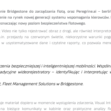
ie Bridgestone do zarządzania flotą, oraz Peregrine.ai – berli
dzenie na rynek nowej generacji systemu wspomagania kierowców. R
wyznaczając nowy poziom bezpieczeństwa flotowego.
Video nie tylko rejestrować obraz z drogi, ale również interpre
m.in. przejazdy na czerwonym świetle, niekorzystne warunki pog
ia w usystematyzowane dane i czytelne raporty, co pozwala men
rzenia bezpieczniejszej i inteligentniejszej mobilności. Wspól
adycyjne wideorejestratory – identyfikując i interpretując
t, Fleet Management Solutions w Bridgestone.
e materiał dopiero w momencie wystąpienia zdarzenia, Visual Intel
 na bieżące komunikaty w kabinie oraz praktyczne analizy flo