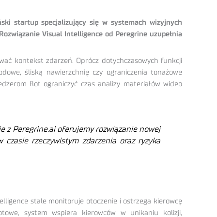
ński startup specjalizujący się w systemach wizyjnych
ozwiązanie Visual Intelligence od Peregrine uzupełnia
tować kontekst zdarzeń. Oprócz dotychczasowych funkcji
odowe, śliską nawierzchnię czy ograniczenia tonażowe
edżerom flot ograniczyć czas analizy materiałów wideo
nie z Peregrine.ai oferujemy rozwiązanie nowej
 w czasie rzeczywistym zdarzenia oraz ryzyka
ligence stale monitoruje otoczenie i ostrzega kierowcę
towe, system wspiera kierowców w unikaniu kolizji,