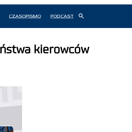
Search
CZASOPISMO
PODCAST
for:
Search Button
zeństwa kierowców