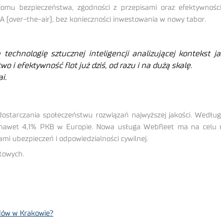
omu bezpieczeństwa, zgodności z przepisami oraz efektywności 
TA (over-the-air), bez konieczności inwestowania w nowy tabor.
chnologię sztucznej inteligencji analizującej kontekst jaz
i efektywność flot już dziś, od razu i na dużą skalę.
i.
dostarczania społeczeństwu rozwiązań najwyższej jakości. Wedł
 nawet 4,1% PKB w Europie. Nowa usługa Webfleet ma na celu re
mi ubezpieczeń i odpowiedzialności cywilnej.
towych.
dów w Krakowie?