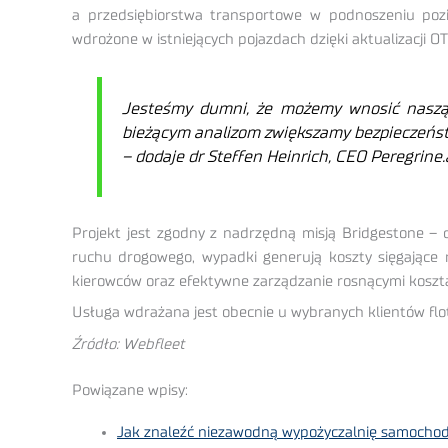
a przedsiębiorstwa transportowe w podnoszeniu pozi
wdrożone w istniejących pojazdach dzięki aktualizacji O
Jesteśmy dumni, że możemy wnosić naszą te
bieżącym analizom zwiększamy bezpieczeństwo 
– dodaje dr Steffen Heinrich, CEO Peregrine.a
Projekt jest zgodny z nadrzędną misją Bridgestone – 
ruchu drogowego, wypadki generują koszty sięgające
kierowców oraz efektywne zarządzanie rosnącymi koszta
Usługa wdrażana jest obecnie u wybranych klientów flo
Źródło: Webfleet
Powiązane wpisy:
Jak znaleźć niezawodną wypożyczalnię samocho