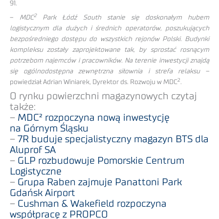
91.
2
–
MDC
Park Łódź South stanie się doskonałym hubem
logistycznym dla dużych i średnich operatorów, poszukujących
bezpośredniego dostępu do wszystkich rejonów Polski. Budynki
kompleksu zostały zaprojektowane tak, by sprostać rosnącym
potrzebom najemców i pracowników. Na terenie inwestycji znajdą
się ogólnodostępna zewnętrzna siłownia i strefa relaksu –
2
powiedział Adrian Winiarek, Dyrektor ds. Rozwoju w MDC
.
O rynku powierzchni magazynowych czytaj
także:
–
MDC² rozpoczyna nową inwestycję
na Górnym Śląsku
–
7R buduje specjalistyczny magazyn BTS dla
Aluprof SA
–
GLP rozbudowuje Pomorskie Centrum
Logistyczne
–
Grupa Raben zajmuje Panattoni Park
Gdańsk Airport
–
Cushman & Wakefield rozpoczyna
współpracę z PROPCO