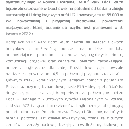
2
dystrybucyjnego w Polsce Centralnej. MDC
Park Łódź South
będzie zlokalizowane w Głuchowie, na południe od Łodzi, u zbiegu
autostrady A1 i dróg krajowych nr 91 i 12. Inwestycja ta to 65.000 m
kw. nowoczesnej i przyjaznej środowisku powierzchni
magazynowej, której oddanie do użytku jest planowane w 3.
kwartale 2022 r.
2
Kompleks MDC
Park Łódź South będzie się składać z dwóch
budynków z możliwością podziału na mniejsze moduły,
odpowiadające potrzebom klientów wymagających dobrej
komunikacji drogowej oraz centralnej lokalizacji zaspokajającej
potrzeby logistyczne dla całej Polski. Inwestycja powstaje
na działce o powierzchni 14,3 ha położonej przy autostradzie A1 –
głównym szlaku komunikacyjnym łączącym północ z południem
Polski oraz przy międzynarodowej trasie E75 – biegnącej z Gdańska
do granicy polsko-czeskiej. Kompleks będzie położony w pobliżu
Łodzi – jednego z kluczowych rynków regionalnych w Polsce,
z blisko 672 tysiącami mieszkańców i aglomeracją obejmującą
ponad milion osób. Ponadto miasta Tuszyn i Głuchów, na których
terenie położona jest działka inwestycyjna, znane są z dużych
centrów sprzedaży hurtowej działających wzdłuż drogi krajowej nr