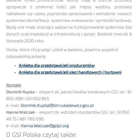
Badanie rynku producentów, którzy mają w ofercie produkty
spożywcze o zmiennej ilości, jak: mięso, wędliny, produkty
nabiałowe czy ciasta, poprzedza opracowanie i wdrożenie nowych
systemów identyfikacji, systemów znakowania i symboliki kodowej.
Będą one miały znaczący wpływ na funkcjonowanie systemów baz
danych oraz inwestycji w infrastrukturę i sprzęt. Badanie trwa do 6
listopada 2020 roku.
Osoby, które chcą wziąć udział w badaniu, powinny wypełnić
odpowiednią ankietę:
Ankieta dla przedstawicieli producentów
Ankieta dla przedstawicieli sieci handlowych i hurtowni
Kontakt
:
Dominik Kupisz
– ekspert ds. jakości kodów kreskowych GS1, tel.: 61
850 4981 i 501 852 853,
e-mail:
Dominik.Kupisz@ilim.lukasiewicz.gov.pl
Hanna Walczak
– ekspert ds. wdrożeń standardów GS1, tel.: 61 850
49 75 i 887 780 090,
e-mail:
Hanna.Walczak@gs1pl.org
O GS1 Polska czytaj także: