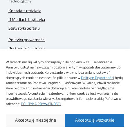
Kontakt z redakcją
O Mediach Logistyka
Statystyki portalu
Polityka prywatności
Dostępność cyfrowa
Regulamin Portalu
W ramach naszej witryny stosujemy pliki cookies w celu świadczenia
Regulamin sklepu
Państwu usług na najwyższym poziomie, w tym w sposób dostosowany do
indywidualnych potrzeb. Korzystanie z witryny bez zmiany ustawień
dotyczących cookies oznacza, że pliki opisane w
Polityce Prywatności
będą
zamieszczane na Państwa urządzeniu końcowym. W każdej chwili możecie
Państwo zmienić ustawienia dotyczące plików cookies w przeglądarce
internetowej. Akceptacja niezbędnych plików cookies jest wymagana do
Obrazy stockowe
prawidłowego działania witryny. Szczegółowe informacje znajdą Państwo w
autorstwa
zakładce:
POLITYKA PRYWATNOŚCI
.
Sieć Badawcza Łukasiewicz - Poznański Instytut
Akceptuję niezbędne
Akceptuję wszystkie
Technologiczny