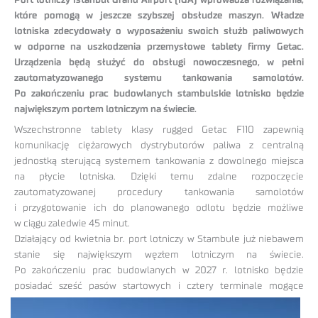
Port lotniczy Istanbul Grand Airport (İGA) wprowadza rozwiązania,
które pomogą w jeszcze szybszej obsłudze maszyn. Władze
lotniska zdecydowały o wyposażeniu swoich służb paliwowych
w odporne na uszkodzenia przemysłowe tablety firmy Getac.
Urządzenia będą służyć do obsługi nowoczesnego, w pełni
zautomatyzowanego systemu tankowania samolotów.
Po zakończeniu prac budowlanych stambulskie lotnisko będzie
największym portem lotniczym na świecie.
Wszechstronne tablety klasy rugged Getac F110 zapewnią
komunikację ciężarowych dystrybutorów paliwa z centralną
jednostką sterującą systemem tankowania z dowolnego miejsca
na płycie lotniska. Dzięki temu zdalne rozpoczęcie
zautomatyzowanej procedury tankowania samolotów
i przygotowanie ich do planowanego odlotu będzie możliwe
w ciągu zaledwie 45 minut.
Działający od kwietnia br. port lotniczy w Stambule już niebawem
stanie się największym węzłem lotniczym na świecie.
Po zakończeniu prac budowlanych w 2027 r. lotnisko będzie
posiadać sześć pasów startowych i
cztery terminale mogące