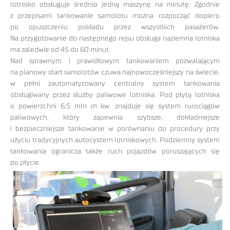
lotnisko obsługuje średnio jedną maszynę na minutę. Zgodnie
z przepisami tankowanie samolotu można rozpocząć dopiero
po opuszczeniu pokładu przez wszystkich pasażerów.
Na przygotowanie do następnego rejsu obsługa naziemna lotniska
ma zaledwie od 45 do 60 minut.
Nad sprawnym i prawidłowym tankowaniem pozwalającym
na planowy start samolotów czuwa najnowocześniejszy na świecie,
w pełni zautomatyzowany centralny system tankowania
obsługiwany przez służby paliwowe lotniska. Pod płytą lotniska
o powierzchni 6,5 mln m kw. znajduje się system rurociągów
paliwowych, który zapewnia szybsze, dokładniejsze
i bezpieczniejsze tankowanie w porównaniu do procedury przy
użyciu tradycyjnych autocystern lotniskowych. Podziemny system
tankowania ogranicza także ruch pojazdów poruszających się
po płycie.