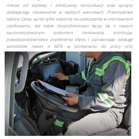
mierze od szybkiej i efektywnej komunikacji oraz sprzętu
działającego niezawodnie w każdych warunkach. Przemysłowe
tablety Getac są nie tylko odporne na uszkodzenia w intensywnym
użytkowaniu, ale także bezproblemowo łączą się z naszym
zautomatyzowanym systemem tankowania, eliminując
prawdopodobieństwo popełnienia błędu i usprawniając obsługę
samolotów nawet o
60% w porównaniu do pracy przy