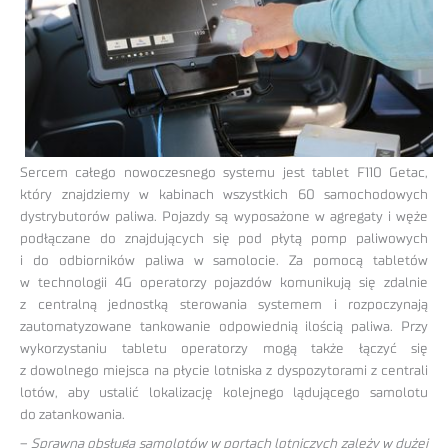
Sercem całego nowoczesnego systemu jest tablet F110 Getac,
który znajdziemy w kabinach wszystkich 60 samochodowych
dystrybutorów paliwa. Pojazdy są wyposażone w agregaty i węże
podłączane do znajdujących się pod płytą pomp paliwowych
i do odbiorników paliwa w samolocie. Za pomocą tabletów
w technologii 4G operatorzy pojazdów komunikują się zdalnie
z centralną jednostką sterowania systemem i rozpoczynają
zautomatyzowane tankowanie odpowiednią ilością paliwa. Przy
wykorzystaniu tabletu operatorzy mogą także łączyć się
z dowolnego miejsca na płycie lotniska z dyspozytorami z centrali
lotów, aby ustalić lokalizację kolejnego lądującego samolotu
do zatankowania.
–
Sprawna obsługa samolotów w portach lotniczych zależy w dużej