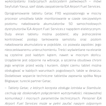
wykorzystaniu tradycyjnych autocystern paliwowych
– mówi
Seyfullah Yavuz, szef działu zaopatrzenia İGA Airport Fuel Services.
Oprogramowanie tabletu Getac F110 wyposażonego w mocny
procesor umożliwia także monitorowanie w czasie rzeczywistym
poziomu naładowania akumulatorów 50 samochodowych
dystrybutorów İGA Airport Fuel Services z napędem elektrycznym.
Duży ekran tabletu można podzielić, aby jednocześnie
kontrolować postęp tankowania samolotu oraz poziom
naładowania akumulatora w pojeździe, co pozwala zapobiec jego
nieoczekiwanemu unieruchomieniu. Treści wyświetlane na ekranie
są czytelne pod każdym kątem, nawet w mocnym słońcu.
Urządzenie jest odporne na wibracje, a szczelna obudowa chroni
jego wnętrze przed wodą i kurzem, dzięki czemu tablet można
obsługiwać w każdych warunkach pogodowych, także w deszczu.
Dodatkowe wsparcie techniczne tabletów zapewnia spółka Noya
Bilgisayar, turecki partner Getac.
–
Tablety Getac, z których korzysta obsługa lotniska w Stambule,
cechują się doskonałym połączeniem wytrzymałości, niezawodnej
komunikacji i mocnych parametrów technicznych. Personel İGA
Airport Fuel Services może w pełni zaufać naszym odpornym