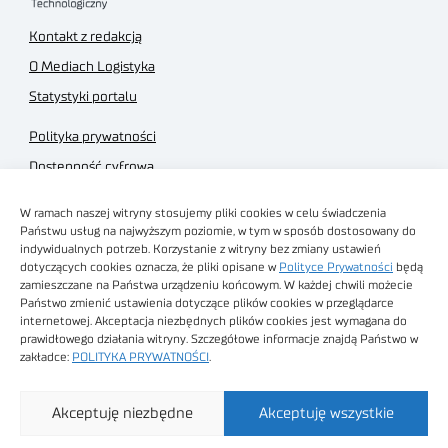
Kontakt z redakcją
O Mediach Logistyka
Statystyki portalu
Polityka prywatności
Dostępność cyfrowa
Regulamin Portalu
W ramach naszej witryny stosujemy pliki cookies w celu świadczenia
Regulamin sklepu
Państwu usług na najwyższym poziomie, w tym w sposób dostosowany do
indywidualnych potrzeb. Korzystanie z witryny bez zmiany ustawień
dotyczących cookies oznacza, że pliki opisane w
Polityce Prywatności
będą
zamieszczane na Państwa urządzeniu końcowym. W każdej chwili możecie
Państwo zmienić ustawienia dotyczące plików cookies w przeglądarce
internetowej. Akceptacja niezbędnych plików cookies jest wymagana do
Obrazy stockowe
prawidłowego działania witryny. Szczegółowe informacje znajdą Państwo w
autorstwa
zakładce:
POLITYKA PRYWATNOŚCI
.
Sieć Badawcza Łukasiewicz - Poznański Instytut
Akceptuję niezbędne
Akceptuję wszystkie
Technologiczny