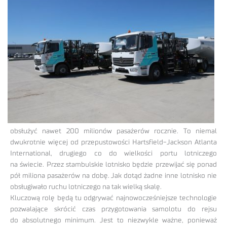
obsłużyć nawet 200 milionów pasażerów rocznie. To niemal
dwukrotnie więcej od przepustowości Hartsfield-Jackson Atlanta
International, drugiego co do wielkości portu lotniczego
na świecie. Przez stambulskie lotnisko będzie przewijać się ponad
pół miliona pasażerów na dobę. Jak dotąd żadne inne lotnisko nie
obsługiwało ruchu lotniczego na tak wielką skalę.
Kluczową rolę będą tu odgrywać najnowocześniejsze technologie
pozwalające skrócić czas przygotowania samolotu do rejsu
do absolutnego minimum. Jest to niezwykle ważne, ponieważ