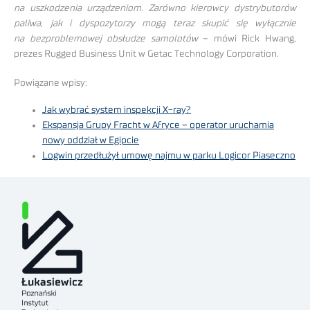
na uszkodzenia urządzeniom. Zarówno kierowcy dystrybutorów
paliwa, jak i dyspozytorzy mogą teraz skupić się wyłącznie
na bezproblemowej obsłudze samolotów
– mówi Rick Hwang,
prezes Rugged Business Unit w Getac Technology Corporation.
Powiązane wpisy:
Jak wybrać system inspekcji X-ray?
Ekspansja Grupy Fracht w Afryce – operator uruchamia
nowy oddział w Egipcie
Logwin przedłużył umowę najmu w parku Logicor Piaseczno