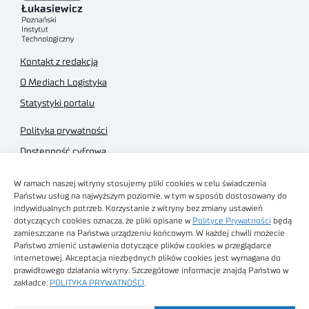
Kontakt z redakcją
O Mediach Logistyka
Statystyki portalu
Polityka prywatności
Dostępność cyfrowa
Regulamin Portalu
W ramach naszej witryny stosujemy pliki cookies w celu świadczenia
Regulamin sklepu
Państwu usług na najwyższym poziomie, w tym w sposób dostosowany do
indywidualnych potrzeb. Korzystanie z witryny bez zmiany ustawień
dotyczących cookies oznacza, że pliki opisane w
Polityce Prywatności
będą
zamieszczane na Państwa urządzeniu końcowym. W każdej chwili możecie
Państwo zmienić ustawienia dotyczące plików cookies w przeglądarce
internetowej. Akceptacja niezbędnych plików cookies jest wymagana do
Obrazy stockowe
prawidłowego działania witryny. Szczegółowe informacje znajdą Państwo w
autorstwa
zakładce:
POLITYKA PRYWATNOŚCI
.