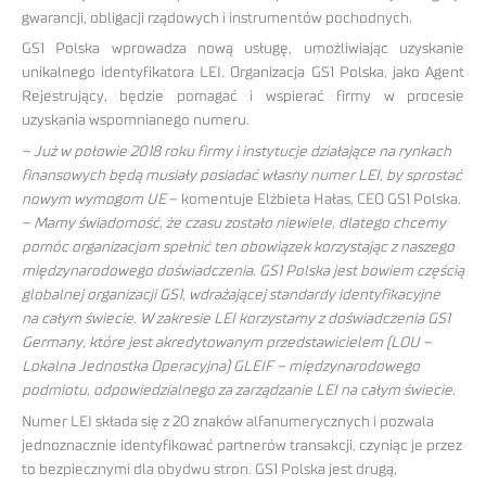
gwarancji, obligacji rządowych i instrumentów pochodnych.
GS1 Polska wprowadza nową usługę, umożliwiając uzyskanie
unikalnego identyfikatora LEI. Organizacja GS1 Polska, jako Agent
Rejestrujący, będzie pomagać i wspierać firmy w procesie
uzyskania wspomnianego numeru.
– Już w połowie 2018 roku firmy i instytucje działające na rynkach
finansowych będą musiały posiadać własny numer LEI, by sprostać
nowym wymogom UE
– komentuje Elżbieta Hałas, CEO GS1 Polska.
– Mamy świadomość, że czasu zostało niewiele, dlatego chcemy
pomóc organizacjom spełnić ten obowiązek korzystając z naszego
międzynarodowego doświadczenia. GS1 Polska jest bowiem częścią
globalnej organizacji GS1, wdrażającej standardy identyfikacyjne
na całym świecie. W zakresie LEI korzystamy z doświadczenia GS1
Germany, które jest akredytowanym przedstawicielem (LOU –
Lokalna Jednostka Operacyjna) GLEIF – międzynarodowego
podmiotu, odpowiedzialnego za zarządzanie LEI na całym świecie.
Numer LEI składa się z 20 znaków alfanumerycznych i pozwala
jednoznacznie identyfikować partnerów transakcji, czyniąc je przez
to bezpiecznymi dla obydwu stron. GS1 Polska jest drugą,