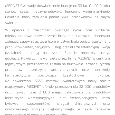
MEDiVET S.A. swoje doświadczenie buduje od 30 lat. Od 2019 roku
stanowi część międzynarodowego koncernu weterynaryjnego
Covetrus, który zatrudnia ponad 5500 pracowników na całym
świecie.
W oparciu o znajomość lokalnego rynku oraz unikalne
międzynarodowe doświadczenie firma dba o zdrowie i dobrostan
zwierząt, zapewniając lecznicom w całym kraju bogaty asortyment
produktów weterynaryjnych i usług, oraz ofertę edukacyjną. Swoją
działalność opierają na trzech filarach: produkty, usługi,
edukacja. Powierzchnia wynajęta przez firmę MEDiVET w centrum
logistycznym przeznaczona została na hurtownię farmaceutyczną
produktów leczniczych weterynaryjnych oraz hurtownię
farmaceutyczną, obsługującą Częstochowę i okolice.
Na powierzchni 3635 metrów kwadratowych nowy obiekt
magazynowy MEDiVET oferuje przestrzeń dla 32 000 produktów
drobnicowych oraz 2 800 miejsc paletowych dla produktów
leczniczych weterynaryjnych, diet weterynaryjnych, karm
bytowych, suplementów, narzędzi chirurgicznych oraz
nowoczesnego sprzętu diagnostycznego, a także zapewnia
powierzchnię biurową dla pracowników.