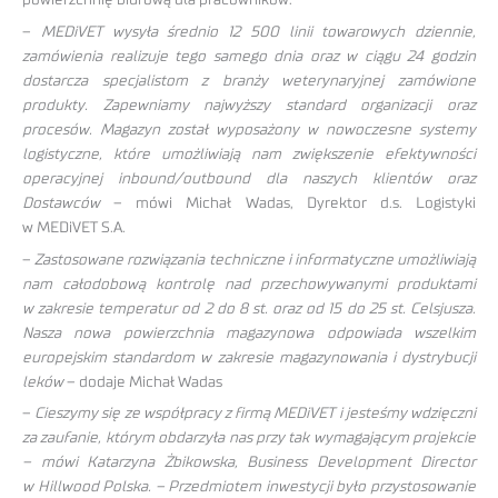
–
MEDiVET wysyła średnio 12 500 linii towarowych dziennie,
zamówienia realizuje tego samego dnia oraz w ciągu 24 godzin
dostarcza specjalistom z branży weterynaryjnej zamówione
produkty. Zapewniamy najwyższy standard organizacji oraz
procesów. Magazyn został wyposażony w nowoczesne systemy
logistyczne, które umożliwiają nam zwiększenie efektywności
operacyjnej inbound/outbound dla naszych klientów oraz
Dostawców
– mówi Michał Wadas, Dyrektor d.s. Logistyki
w MEDiVET S.A.
–
Zastosowane rozwiązania techniczne i informatyczne umożliwiają
nam całodobową kontrolę nad przechowywanymi produktami
w zakresie temperatur od 2 do 8 st. oraz od 15 do 25 st. Celsjusza.
Nasza nowa powierzchnia magazynowa odpowiada wszelkim
europejskim standardom w zakresie magazynowania i dystrybucji
leków
– dodaje Michał Wadas
–
Cieszymy się ze współpracy z firmą MEDiVET i jesteśmy wdzięczni
za zaufanie, którym obdarzyła nas przy tak wymagającym projekcie
– mówi Katarzyna Żbikowska, Business Development Director
w Hillwood Polska. – Przedmiotem inwestycji było przystosowanie