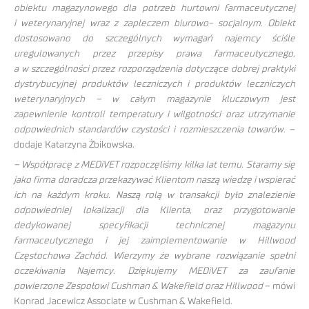
obiektu magazynowego dla potrzeb hurtowni farmaceutycznej
i weterynaryjnej wraz z zapleczem biurowo- socjalnym. Obiekt
dostosowano do szczególnych wymagań najemcy ściśle
uregulowanych przez przepisy prawa farmaceutycznego,
a w szczególności przez rozporządzenia dotyczące dobrej praktyki
dystrybucyjnej produktów leczniczych i produktów leczniczych
weterynaryjnych – w całym magazynie kluczowym jest
zapewnienie kontroli temperatury i wilgotności oraz utrzymanie
odpowiednich standardów czystości i rozmieszczenia towarów
. –
dodaje Katarzyna Żbikowska.
– Współpracę z MEDiVET rozpoczęliśmy kilka lat temu. Staramy się
jako firma doradcza przekazywać Klientom naszą wiedzę i wspierać
ich na każdym kroku. Naszą rolą w transakcji było znalezienie
odpowiedniej lokalizacji dla Klienta, oraz przygotowanie
dedykowanej specyfikacji technicznej magazynu
farmaceutycznego i jej zaimplementowanie w Hillwood
Częstochowa Zachód. Wierzymy że wybrane rozwiązanie spełni
oczekiwania Najemcy. Dziękujemy MEDiVET za zaufanie
powierzone Zespołowi Cushman & Wakefield oraz Hillwood
– mówi
Konrad Jacewicz Associate w Cushman & Wakefield.