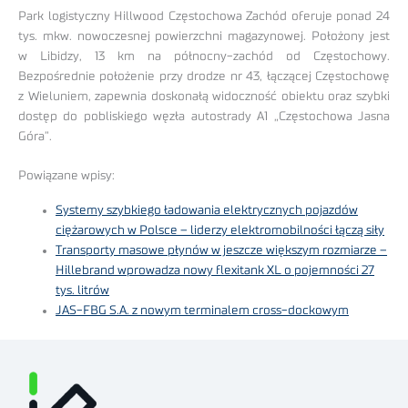
Park logistyczny Hillwood Częstochowa Zachód oferuje ponad 24
tys. mkw. nowoczesnej powierzchni magazynowej. Położony jest
w Libidzy, 13 km na północny-zachód od Częstochowy.
Bezpośrednie położenie przy drodze nr 43, łączącej Częstochowę
z Wieluniem, zapewnia doskonałą widoczność obiektu oraz szybki
dostęp do pobliskiego węzła autostrady A1 „Częstochowa Jasna
Góra”.
Powiązane wpisy:
Systemy szybkiego ładowania elektrycznych pojazdów
ciężarowych w Polsce – liderzy elektromobilności łączą siły
Transporty masowe płynów w jeszcze większym rozmiarze –
Hillebrand wprowadza nowy flexitank XL o pojemności 27
tys. litrów
JAS-FBG S.A. z nowym terminalem cross-dockowym