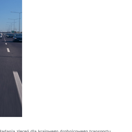
kładania zleceń dla krajowego drobnicowego transportu