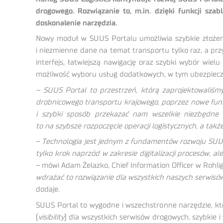
drogowego. Rozwiązanie to, m.in. dzięki funkcji szab
doskonalenie narzędzia.
Nowy moduł w SUUS Portalu umożliwia szybkie złożeni
i niezmienne dane na temat transportu tylko raz, a przy
interfejs, łatwiejszą nawigację oraz szybki wybór wie
możliwość wyboru usług dodatkowych, w tym ubezpiecz
– SUUS Portal to przestrzeń, którą zaprojektowaliśm
drobnicowego transportu krajowego, poprzez nowe funkc
i szybki sposób przekazać nam wszelkie niezbędne 
to na szybsze rozpoczęcie operacji logistycznych, a tak
–
Technologia jest jednym z fundamentów rozwoju SUUS
tylko krok naprzód w zakresie digitalizacji procesów, 
– mówi Adam Żelazko, Chief Information Officer w Rohli
wdrażać to rozwiązanie dla wszystkich naszych serwisów
dodaje.
SUUS Portal to wygodne i wszechstronne narzędzie, kt
(
visibility
) dla wszystkich serwisów drogowych, szybkie i