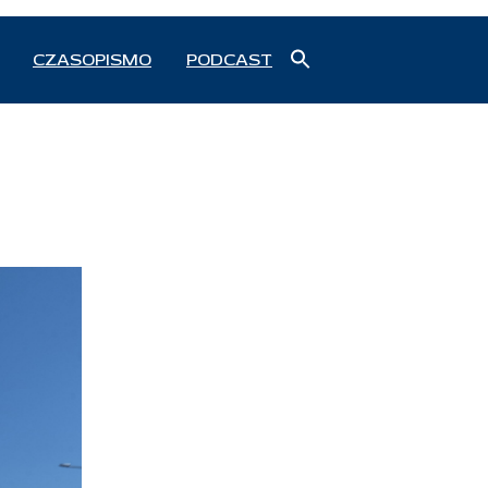
Search
CZASOPISMO
PODCAST
for:
Search Button