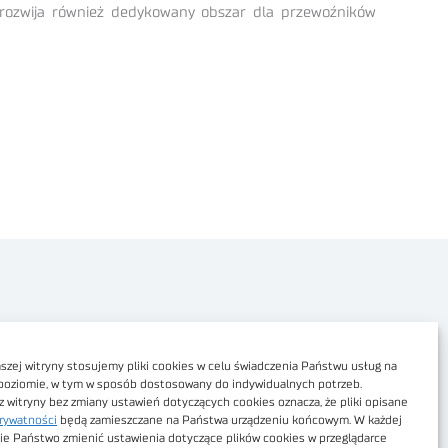
 rozwija również dedykowany obszar dla przewoźników
Polityka prywatności
Dostępność cyfrowa
zej witryny stosujemy pliki cookies w celu świadczenia Państwu usług na
poziomie, w tym w sposób dostosowany do indywidualnych potrzeb.
Regulamin Portalu
z witryny bez zmiany ustawień dotyczących cookies oznacza, że pliki opisane
rywatności
będą zamieszczane na Państwa urządzeniu końcowym. W każdej
Regulamin sklepu
ie Państwo zmienić ustawienia dotyczące plików cookies w przeglądarce