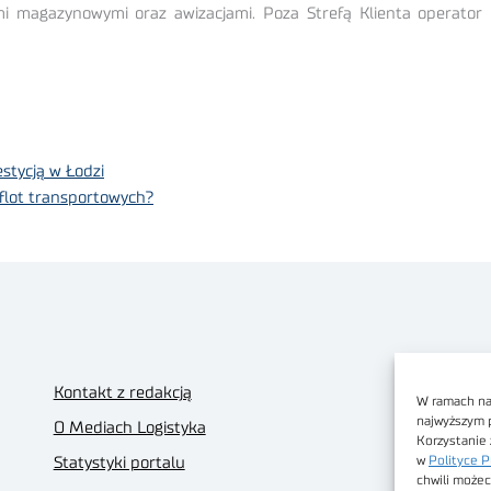
mi magazynowymi oraz awizacjami. Poza Strefą Klienta operator
stycją w Łodzi
 flot transportowych?
Kontakt z redakcją
W ramach nas
najwyższym 
O Mediach Logistyka
Korzystanie 
w
Polityce P
Statystyki portalu
chwili możec