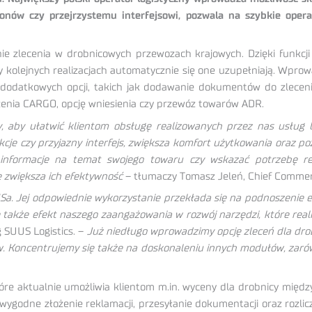
lonów czy przejrzystemu interfejsowi, pozwala na szybkie oper
e zlecenia w drobnicowych przewozach krajowych. Dzięki funkcji
 kolejnych realizacjach automatycznie się one uzupełniają. Wprowa
lu dodatkowych opcji, takich jak dodawanie dokumentów do zlecenia
enia CARGO, opcję wniesienia czy przewóz towarów ADR.
y, aby ułatwić klientom obsługę realizowanych przez nas usług
je czy przyjazny interfejs, zwiększa komfort użytkowania oraz p
informacje na temat swojego towaru czy wskazać potrzebę re
że zwiększa ich efektywność
– tłumaczy Tomasz Jeleń, Chief Commerci
a. Jej odpowiednie wykorzystanie przekłada się na podnoszenie e
ale także efekt naszego zaangażowania w rozwój narzędzi, które re
g SUUS Logistics. –
Już niedługo wprowadzimy opcję zleceń dla dro
. Koncentrujemy się także na doskonaleniu innych modułów, zarówn
óre aktualnie umożliwia klientom m.in. wyceny dla drobnicy międz
 wygodne złożenie reklamacji, przesyłanie dokumentacji oraz rozl