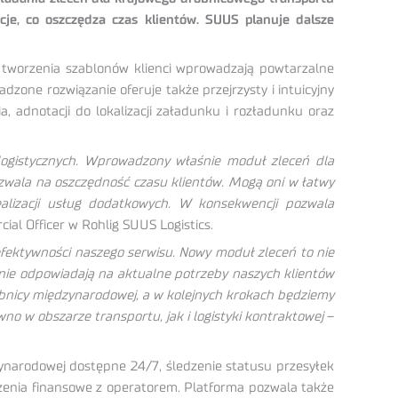
acje, co oszczędza czas klientów. SUUS planuje dalsze
 tworzenia szablonów klienci wprowadzają powtarzalne
dzone rozwiązanie oferuje także przejrzysty i intuicyjny
, adnotacji do lokalizacji załadunku i rozładunku oraz
 logistycznych. Wprowadzony właśnie moduł zleceń dla
ozwala na oszczędność czasu klientów. Mogą oni w łatwy
alizacji usług dodatkowych. W konsekwencji pozwala
al Officer w Rohlig SUUS Logistics.
fektywności naszego serwisu. Nowy moduł zleceń to nie
alnie odpowiadają na aktualne potrzeby naszych klientów
bnicy międzynarodowej, a w kolejnych krokach będziemy
o w obszarze transportu, jak i logistyki kontraktowej
–
ynarodowej dostępne 24/7, śledzenie statusu przesyłek
iczenia finansowe z operatorem. Platforma pozwala także