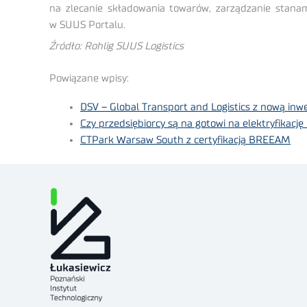
na zlecanie składowania towarów, zarządzanie stana
w SUUS Portalu.
Źródło:
Rohlig SUUS Logistics
Powiązane wpisy:
DSV – Global Transport and Logistics z nową inwe
Czy przedsiębiorcy są na gotowi na elektryfikację
CTPark Warsaw South z certyfikacją BREEAM