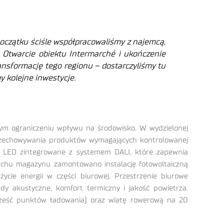
początku ściśle współpracowaliśmy z najemcą,
.
Otwarcie obiektu Intermarché i ukończenie
nsformację tego regionu – dostarczyliśmy tu
y kolejne inwestycje.
ym ograniczeniu wpływu na środowisko. W wydzielonej
przechowywania produktów wymagających kontrolowanej
e LED zintegrowane z systemem DALI, które zapewnia
achu magazynu zamontowano instalację fotowoltaiczną
cie energii w części biurowej. Przestrzenie biurowe
y akustyczne, komfort termiczny i jakość powietrza.
sześć punktów ładowania) oraz wiatę rowerową na 20