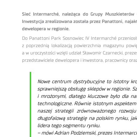
Sieć Intermarché, należąca do Grupy Muszkieterów 
Inwestycja zrealizowana została przez Panattoni, naj
dewelopera w regionie.
Do Panattoni Park Sosnowiec IV Intermarché przenios
z poprzednią lokalizacją powierzchnia magazynu powi
a w uroczystości wzięli udział Sławomir Czarnecki, pre
przedstawiciele dewelopera i inwestora, pracownicy oraz
Nowe centrum dystrybucyjne to istotny kro
sprawniejszą obsługę sklepów w regionie. 
i mrożonymi, dlatego kluczowe było dla nas
technologiczne. Równie istotnym aspektem 
naszej strategii zrównoważonego rozwoj
długofalową strategię na polskim rynku, j
lidera tego segmentu rynku.
– mówi Adrian Podziemski, prezes Intermarc