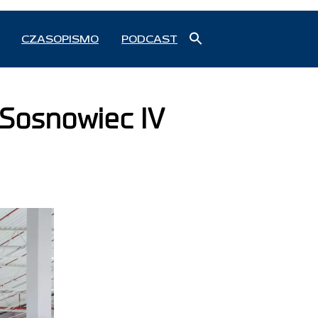
Search
CZASOPISMO
PODCAST
for:
Search Button
Sosnowiec IV