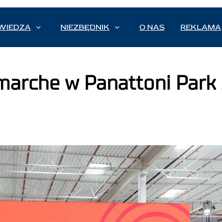
WIEDZA
NIEZBĘDNIK
O NAS
REKLAMA
arche w Panattoni Park 