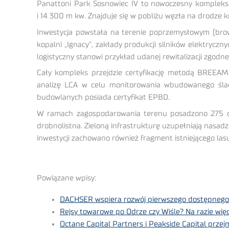
Panattoni Park Sosnowiec IV to nowoczesny kompleks 
i 14 300 m kw. Znajduje się w pobliżu węzła na drodze k
Inwestycja powstała na terenie poprzemysłowym (brownf
kopalni „Ignacy”, zakłady produkcji silników elektrycz
logistyczny stanowi przykład udanej rewitalizacji zgodn
Cały kompleks przejdzie certyfikację metodą BREEAM 
analizę LCA w celu monitorowania wbudowanego śla
budowlanych posiada certyfikat EPBD.
W ramach zagospodarowania terenu posadzono 275 drz
drobnolistna. Zieloną infrastrukturę uzupełniają nasad
inwestycji zachowano również fragment istniejącego la
Powiązane wpisy:
DACHSER wspiera rozwój pierwszego dostępneg
Rejsy towarowe po Odrze czy Wiśle? Na razie wię
Octane Capital Partners i Peakside Capital prze