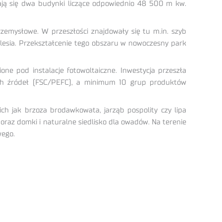
ają się dwa budynki liczące odpowiednio 48 500 m kw.
rzemysłowe. W przeszłości znajdowały się tu m.in. szyb
Silesia. Przekształcenie tego obszaru w nowoczesny park
e pod instalacje fotowoltaiczne. Inwestycja przeszła
ch źródeł (FSC/PEFC), a minimum 10 grup produktów
 jak brzoza brodawkowata, jarząb pospolity czy lipa
oraz domki i naturalne siedlisko dla owadów. Na terenie
wego.