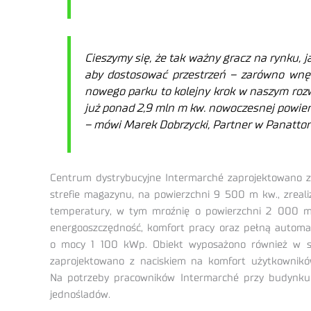
Cieszymy się, że tak ważny gracz na rynku, 
aby dostosować przestrzeń – zarówno wnęt
nowego parku to kolejny krok w naszym roz
już ponad 2,9 mln m kw. nowoczesnej powierz
– mówi Marek Dobrzycki, Partner w Panatton
Centrum dystrybucyjne Intermarché zaprojektowano z
strefie magazynu, na powierzchni 9 500 m kw., zrea
temperatury, w tym mroźnię o powierzchni 2 000 m 
energooszczędność, komfort pracy oraz pełną automa
o mocy 1 100 kWp. Obiekt wyposażono również w syst
zaprojektowano z naciskiem na komfort użytkowników
Na potrzeby pracowników Intermarché przy budynku 
jednośladów.