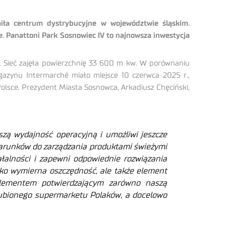
miła centrum dystrybucyjne w województwie śląskim.
. Panattoni Park Sosnowiec IV to najnowsza inwestycja
. Sieć zajęła powierzchnię 33 600 m kw. W porównaniu
gazynu Intermarché miało miejsce 10 czerwca 2025 r.,
Polsce, Prezydent Miasta Sosnowca, Arkadiusz Chęciński,
zą wydajność operacyjną i umożliwi jeszcze
warunków do zarządzania produktami świeżymi
ałalności i zapewni odpowiednie rozwiązania
lko wymierna oszczędność, ale także element
elementem potwierdzającym zarówno naszą
ulubionego supermarketu Polaków, a docelowo