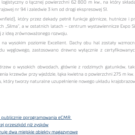
logistyczny o łącznej powierzchni 62 800 m kw., na który skład
rajowej nr 94 i zaledwie 3 km od drogi ekspresowej S1.
ield), który przez dekady pełnił funkcje górnicze, hutnicze i p
nych „Silma”, a w ostatnich latach – centrum wystawiennicze Expo 
ej z ideą zrównoważonego rozwoju.
na wysokim poziomie Excellent. Dachy obu hal zostały wzmocnion
du węglowego, zastosowano drewno wyłącznie z certyfikowany
ew o wysokich obwodach, głównie z rodzimych gatunków, takich
zenia krzewów przy wjeździe, łąka kwietna o powierzchni 275 m kw. 
su, który tworzy naturalne uzupełnienie nowego układu krajobrazo
o publicznie oprogramowania eCMR
cej przeszkód niż zysków
jmuje dwa miejskie obiekty magazynowe