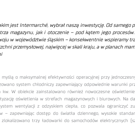
jakim jest Intermarché, wybrał naszą inwestycję. Od samego 
rza magazynu, jak i otoczenie – pod kątem jego procesów
woju w województwie śląskim – konsekwentnie wspieramy tra
chni przemysłowej, najwięcej w skali kraju, a w planach mam
i
 myślą o maksymalnej efektywności operacyjnej przy jednoczesn
lizowano system chłodniczy zapewniający odpowiednie warunki 
kw. W obiekcie zainstalowano również nowoczesne oświetleni
tyzację oświetlenia w strefach magazynowych i biurowych. Na d
em wentylacji z odzyskiem ciepła, co pozwala ograniczyć zuży
 – zapewniając dostęp do światła dziennego, wysokie standard
zlokalizowano trzy ładowarki do samochodów elektrycznych (