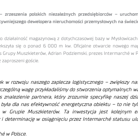
– zrzeszenia polskich niezależnych przedsiębiorców – urucho
aktywniejszego dewelopera nieruchomości przemysłowych na świecie
ło działalność magazynową z dotychczasowej bazy w Mysłowicach
ększyła się o ponad 6 000 m kw. Oficjalne otwarcie nowego ma
zes Grupy Muszkieterów, Adrian Podziemski, prezes Intermarché w 
 zaproszeni goście.
k w rozwoju naszego zaplecza logistycznego – zwiększy nas
Szczególną wagę przykładaliśmy do stworzenia optymalnych 
 znalezienie partnera, który zrozumie specyfikę naszej dzi
była dla nas efektywność energetyczna obiektu – to nie ty
u w Grupie Muszkieterów.
Ta inwestycja jest kolejnym 
ak i determinację w osiągnięciu przez Intermarché statusu 
hé w Polsce.