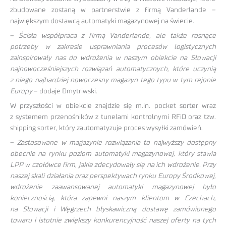
zbudowane zostaną w partnerstwie z firmą Vanderlande –
największym dostawcą automatyki magazynowej na świecie.
–
Ścisła współpraca z firmą Vanderlande, ale także rosnące
potrzeby w zakresie usprawniania procesów logistycznych
zainspirowały nas do wdrożenia w naszym obiekcie na Słowacji
najnowocześniejszych rozwiązań automatycznych, które uczynią
z niego najbardziej nowoczesny magazyn tego typu w tym rejonie
Europy
– dodaje Dmytriwski.
W przyszłości w obiekcie znajdzie się m.in. pocket sorter wraz
z systemem przenośników z tunelami kontrolnymi RFiD oraz tzw.
shipping sorter, który zautomatyzuje proces wysyłki zamówień.
–
Zastosowane w magazynie rozwiązania to najwyższy dostępny
obecnie na rynku poziom automatyki magazynowej, który stawia
LPP w czołówce firm, jakie zdecydowały się na ich wdrożenie. Przy
naszej skali działania oraz perspektywach rynku Europy Środkowej,
wdrożenie zaawansowanej automatyki magazynowej było
koniecznością, która zapewni naszym klientom w Czechach,
na Słowacji i Węgrzech błyskawiczną dostawę zamówionego
towaru i istotnie zwiększy konkurencyjność naszej oferty na tych