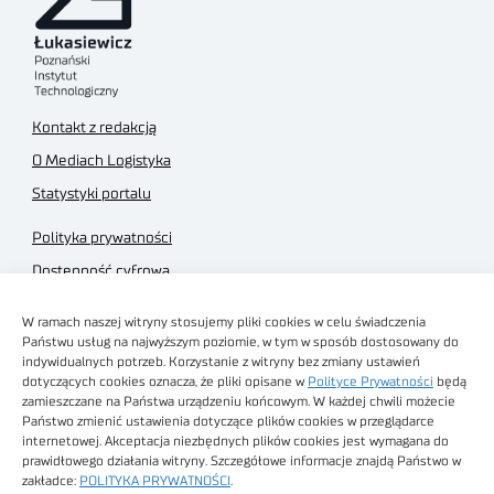
Kontakt z redakcją
O Mediach Logistyka
Statystyki portalu
Polityka prywatności
Dostępność cyfrowa
Regulamin Portalu
W ramach naszej witryny stosujemy pliki cookies w celu świadczenia
Regulamin sklepu
Państwu usług na najwyższym poziomie, w tym w sposób dostosowany do
indywidualnych potrzeb. Korzystanie z witryny bez zmiany ustawień
dotyczących cookies oznacza, że pliki opisane w
Polityce Prywatności
będą
zamieszczane na Państwa urządzeniu końcowym. W każdej chwili możecie
Państwo zmienić ustawienia dotyczące plików cookies w przeglądarce
internetowej. Akceptacja niezbędnych plików cookies jest wymagana do
Obrazy stockowe
prawidłowego działania witryny. Szczegółowe informacje znajdą Państwo w
autorstwa
zakładce:
POLITYKA PRYWATNOŚCI
.