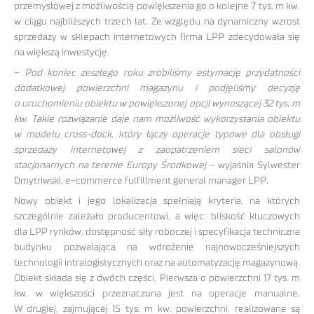
przemysłowej z możliwością powiększenia go o kolejne 7 tys. m kw.
w ciągu najbliższych trzech lat. Ze względu na dynamiczny wzrost
sprzedaży w sklepach internetowych firma LPP zdecydowała się
na większą inwestycję.
–
Pod koniec zeszłego roku zrobiliśmy estymację przydatności
dodatkowej powierzchni magazynu i podjęliśmy decyzję
o uruchomieniu obiektu w powiększonej opcji wynoszącej 32 tys. m
kw. Takie rozwiązanie daje nam możliwość wykorzystania obiektu
w modelu cross-dock, który łączy operacje typowe dla obsługi
sprzedaży internetowej z zaopatrzeniem sieci salonów
stacjonarnych na terenie Europy Środkowej
– wyjaśnia Sylwester
Dmytriwski, e-commerce fulfillment general manager LPP.
Nowy obiekt i jego lokalizacja spełniają kryteria, na których
szczególnie zależało producentowi, a więc: bliskość kluczowych
dla LPP rynków, dostępność siły roboczej i specyfikacja techniczna
budynku pozwalająca na wdrożenie najnowocześniejszych
technologii intralogistycznych oraz na automatyzację magazynową.
Obiekt składa się z dwóch części. Pierwsza o powierzchni 17 tys. m
kw. w większości przeznaczona jest na operacje manualne.
W drugiej, zajmującej 15 tys. m kw. powierzchni, realizowane są