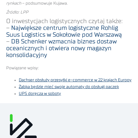
rynkach
– podsumowuje Kujawa.
Źródło: LPP
O inwestycjach logistycznych czytaj także:
–
Największe centrum logistyczne Rohlig
Suus Logistics w Sokołowie pod Warszawą
–
DB Schenker wzmacnia biznes dostaw
oceanicznych i otwiera nowy magazyn
konsolidacyjny
Powiązane wpisy:
Dachser obsłuży przesyłki e-commerce w 22 krajach Europy
Żabka będzie mieć swoje automaty do obsługi paczek
UPS doręcza w soboty