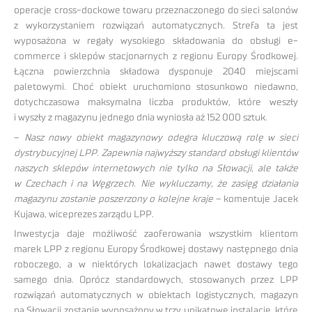
operacje cross-dockowe towaru przeznaczonego do sieci salonów
z wykorzystaniem rozwiązań automatycznych. Strefa ta jest
wyposażona w regały wysokiego składowania do obsługi e-
commerce i sklepów stacjonarnych z regionu Europy Środkowej.
Łączna powierzchnia składowa dysponuje 2040 miejscami
paletowymi. Choć obiekt uruchomiono stosunkowo niedawno,
dotychczasowa maksymalna liczba produktów, które weszły
i wyszły z magazynu jednego dnia wyniosła aż 152 000 sztuk.
–
Nasz nowy obiekt magazynowy odegra kluczową rolę w sieci
dystrybucyjnej LPP. Zapewnia najwyższy standard obsługi klientów
naszych sklepów internetowych nie tylko na Słowacji, ale także
w Czechach i na Węgrzech. Nie wykluczamy, że zasięg działania
magazynu zostanie poszerzony o kolejne kraje
– komentuje Jacek
Kujawa, wiceprezes zarządu LPP.
Inwestycja daje możliwość zaoferowania wszystkim klientom
marek LPP z regionu Europy Środkowej dostawy następnego dnia
roboczego, a w niektórych lokalizacjach nawet dostawy tego
samego dnia. Oprócz standardowych, stosowanych przez LPP
rozwiązań automatycznych w obiektach logistycznych, magazyn
na Słowacji zostanie wyposażony w trzy unikatowe instalacje, które