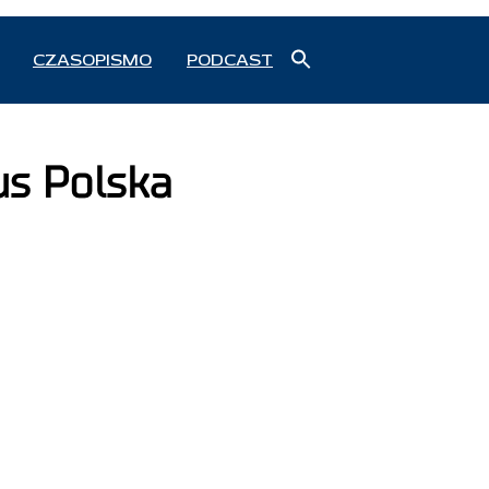
Search
CZASOPISMO
PODCAST
for:
Search Button
us Polska