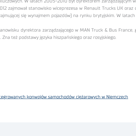
 kluczowych. W latach 2005-2010 był dyrektorem zarządzającym w
2012 zajmował stanowisko wiceprezesa w Renault Trucks UK oraz 
 zajmującej się wynajmem pojazdów) na rynku brytyjskim. W latach
nowisku dyrektora zarządzającego w MAN Truck & Bus France, g
 Zna też podstawy języka hiszpańskiego oraz rosyjskiego.
zintegrowanych konwojów samochodów ciężarowych w Niemczech