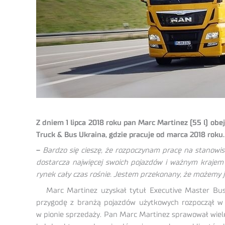
Z dniem 1 lipca 2018 roku pan Marc Martinez (55 l) o
Truck & Bus Ukraina, gdzie pracuje od marca 2018 roku.
–
Bardzo się cieszę, że rozpoczynam pracę na stanow
dostarcza najwięcej swoich pojazdów i ważnym krajem 
rynek cały czas rośnie. Jestem przekonany, że możemy j
Marc Martinez uzyskał tytuł Executive Master Busin
przygodę z branżą pojazdów użytkowych rozpoczął
w 
w pionie sprzedaży. Pan Marc Martinez sprawował wiel