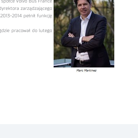
 spółce Volvo Bus France
dyrektora zarządzającego
 2013-2014 pełnił funkcję
dzie pracował do lutego