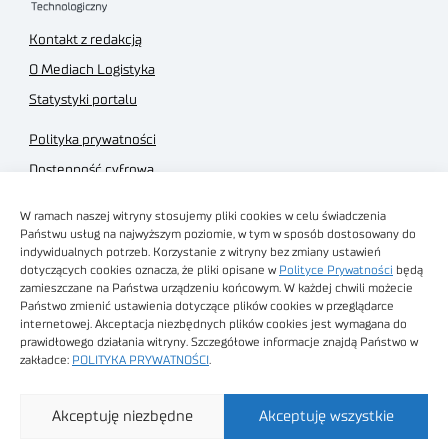
Kontakt z redakcją
O Mediach Logistyka
Statystyki portalu
Polityka prywatności
Dostępność cyfrowa
Regulamin Portalu
W ramach naszej witryny stosujemy pliki cookies w celu świadczenia
Regulamin sklepu
Państwu usług na najwyższym poziomie, w tym w sposób dostosowany do
indywidualnych potrzeb. Korzystanie z witryny bez zmiany ustawień
dotyczących cookies oznacza, że pliki opisane w
Polityce Prywatności
będą
zamieszczane na Państwa urządzeniu końcowym. W każdej chwili możecie
Państwo zmienić ustawienia dotyczące plików cookies w przeglądarce
internetowej. Akceptacja niezbędnych plików cookies jest wymagana do
Obrazy stockowe
prawidłowego działania witryny. Szczegółowe informacje znajdą Państwo w
autorstwa
zakładce:
POLITYKA PRYWATNOŚCI
.
Sieć Badawcza Łukasiewicz - Poznański Instytut
Akceptuję niezbędne
Akceptuję wszystkie
Technologiczny