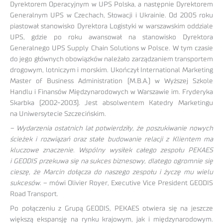
Dyrektorem Operacyjnym w UPS Polska, a następnie Dyrektorem
Generalnym UPS w Czechach, Słowacji i Ukrainie. Od 2005 roku
piastował stanowisko Dyrektora Logistyki w warszawskim oddziale
UPS, gdzie po roku awansował na stanowisko Dyrektora
Generalnego UPS Supply Chain Solutions w Polsce. W tym czasie
do jego głównych obowiązków należało zarządzaniem transportem
drogowym, lotniczym i morskim. Ukończył International Marketing
Master of Business Administration (M.B.A.) w Wyższej Szkole
Handlu i Finansów Międzynarodowych w Warszawie im. Fryderyka
Skarbka (2002-2003). Jest absolwentem Katedry Marketingu
na Uniwersytecie Szczecińskim.
– Wydarzenia ostatnich lat potwierdziły, że poszukiwanie nowych
ścieżek i rozwiązań oraz stałe budowanie relacji z Klientem ma
kluczowe znaczenie. Wspólny wysiłek całego zespołu PEKAES
i GEODIS przekuwa się na sukces biznesowy, dlatego ogromnie się
cieszę, że Marcin dołącza do naszego zespołu i życzę mu wielu
sukcesów.
– mówi Olivier Royer, Executive Vice President GEODIS
Road Transport.
Po połączeniu z Grupą GEODIS, PEKAES otwiera się na jeszcze
większą ekspansję na rynku krajowym, jak i międzynarodowym.