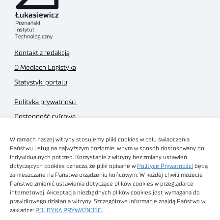
Kontakt z redakcją
O Mediach Logistyka
Statystyki portalu
Polityka prywatności
Dostępność cyfrowa
Regulamin Portalu
W ramach naszej witryny stosujemy pliki cookies w celu świadczenia
Regulamin sklepu
Państwu usług na najwyższym poziomie, w tym w sposób dostosowany do
indywidualnych potrzeb. Korzystanie z witryny bez zmiany ustawień
dotyczących cookies oznacza, że pliki opisane w
Polityce Prywatności
będą
zamieszczane na Państwa urządzeniu końcowym. W każdej chwili możecie
Państwo zmienić ustawienia dotyczące plików cookies w przeglądarce
internetowej. Akceptacja niezbędnych plików cookies jest wymagana do
Obrazy stockowe
prawidłowego działania witryny. Szczegółowe informacje znajdą Państwo w
autorstwa
zakładce:
POLITYKA PRYWATNOŚCI
.