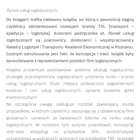
Rynek usług logistycznych
Do księgarń trafiła niedawno książka, po którą z pewnością sięgną
czytelnicy zainteresowani rozwojem branży TSL (transport –
spedycja – logistyka). Autorami podręcznika pt.
Rynek usług
logistycznych
są pracownicy, doktoranci i współpracownicy
Katedry Logistyki i Transportu Akademii Ekonomicznej w Poznaniu.
Godnym odnotowania jest fakt, że koncepcja i treść książki były
konsultowane z reprezentantami polskich firm logistycznych.
Książka prezentuje podstawowe systemy obsługi logistycznej,
strategie przedsiębiorstw logistycznych, problemy rynku i branży
usług logistycznych. Dużo miejsca poświęcono zagadnieniom
kosztów i cen usług logistycznych, opisano działanie giełd
elektronicznych.
Na szczególną uwagę zasługuje rozdział zawierający studia
przypadków, w którym czytelnicy zapoznają się z działalnością firm
globalnych, uznanych za światowych liderów na rynku usług
logistycznych. W rozdziale tym autorzy przedstawili koncepcję
one-stop shopping
na przykładzie DHL, problematykę
przywództwa w wybranych sektorach na przykładzie TNT, strategię