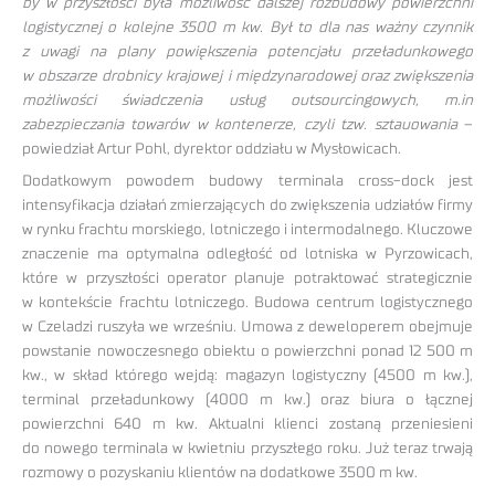
by w przyszłości była możliwość dalszej rozbudowy powierzchni
logistycznej o kolejne 3500 m kw. Był to dla nas ważny czynnik
z uwagi na plany powiększenia potencjału przeładunkowego
w obszarze drobnicy krajowej i międzynarodowej oraz zwiększenia
możliwości świadczenia usług outsourcingowych, m.in
zabezpieczania towarów w kontenerze, czyli tzw. sztauowania
–
powiedział Artur Pohl, dyrektor oddziału w Mysłowicach.
Dodatkowym powodem budowy terminala cross-dock jest
intensyfikacja działań zmierzających do zwiększenia udziałów firmy
w rynku frachtu morskiego, lotniczego i intermodalnego. Kluczowe
znaczenie ma optymalna odległość od lotniska w Pyrzowicach,
które w przyszłości operator planuje potraktować strategicznie
w kontekście frachtu lotniczego. Budowa centrum logistycznego
w Czeladzi ruszyła we wrześniu. Umowa z deweloperem obejmuje
powstanie nowoczesnego obiektu o powierzchni ponad 12 500 m
kw., w skład którego wejdą: magazyn logistyczny (4500 m kw.),
terminal przeładunkowy (4000 m kw.) oraz biura o łącznej
powierzchni 640 m kw. Aktualni klienci zostaną przeniesieni
do nowego terminala w kwietniu przyszłego roku. Już teraz trwają
rozmowy o pozyskaniu klientów na dodatkowe 3500 m kw.