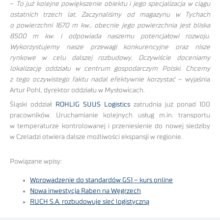
–
To już kolejne powiększenie obiektu i jego specjalizacja w ciągu
ostatnich trzech lat. Zaczynaliśmy od magazynu w Tychach
o powierzchni 1670 m kw., obecnie jego powierzchnia jest bliska
8500 m kw. i odpowiada naszemu potencjałowi rozwoju.
Wykorzystujemy nasze przewagi konkurencyjne oraz nisze
rynkowe w celu dalszej rozbudowy. Oczywiście doceniamy
lokalizację oddziału w centrum gospodarczym Polski. Chcemy
z tego oczywistego faktu nadal efektywnie korzystać
– wyjaśnia
Artur Pohl, dyrektor oddziału w Mysłowicach.
Śląski oddział
ROHLIG SUUS Logistics
zatrudnia już ponad 100
pracowników. Uruchamianie kolejnych usług m.in. transportu
w temperaturze kontrolowanej i przeniesienie do nowej siedziby
w Czeladzi otwiera dalsze możliwości ekspansji w regionie.
Powiązane wpisy:
Wprowadzenie do standardów GS1 – kurs online
Nowa inwestycja Raben na Węgrzech
RUCH S.A. rozbudowuje sieć logistyczną