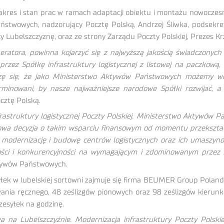
zakres i stan prac w ramach adaptacji obiektu i montażu nowoczes
ństwowych, nadzorujący Pocztę Polską, Andrzej Śliwka, podsekre
 Lubelszczyznę, oraz ze strony Zarządu Poczty Polskiej, Prezes Kr
ratora, powinna kojarzyć się z najwyższą jakością świadczonych us
przez Spółkę infrastruktury logistycznej z listowej na paczkow
zę się, że jako Ministerstwo Aktywów Państwowych możemy wes
minowani, by nasze najważniejsze narodowe Spółki rozwijać, a 
cztę Polską.
frastruktury logistycznej Poczty Polskiej. Ministerstwo Aktywów 
omowa decyzja o takim wsparciu finansowym od momentu przekszta
 modernizację i budowę centrów logistycznych oraz ich umaszyno
ości i konkurencyjności na wymagającym i zdominowanym przez
ktywów Państwowych.
ek w lubelskiej sortowni zajmuje się firma BEUMER Group Poland s
wania ręcznego, 48 ześlizgów pionowych oraz 98 ześlizgów kierunko
zesyłek na godzinę.
na Lubelszczyźnie. Modernizacja infrastruktury Poczty Polskiej