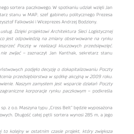
nego sortera paczkowego. W spotkaniu udział wzięli Jan
tarz stanu w MAP, szef gabinetu politycznego Prezesa
zysztof Falkowski i Wiceprezes Andrzej Bodziony.
ług. Dzięki projektowi Architektura Sieci Logistycznej
ą, co jest odpowiedzią na zmiany obserwowane na rynku
przeć Pocztę w realizacji kluczowych przedsięwzięć.
nie zwijać
– zaznaczył Jan Kanthak, sekretarz stanu
Państwowych podjęło decyzję o dokapitalizowaniu Poczty
łcenia przedsiębiorstwa w spółkę akcyjną w 2009 roku.
wienie. Naszym zamysłem jest wsparcie działań Poczty
 zagraniczne korporacje rynku paczkowym
– podkreśla
p. z o.o. Maszyna typu „Cross Belt” będzie wyposażona
wych. Długość całej pętli sortera wynosi 285 m, a jego
 to kolejny w ostatnim czasie projekt, który zwiększa