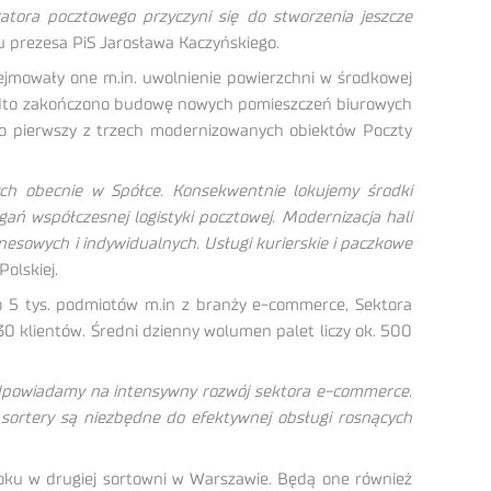
atora pocztowego przyczyni się do stworzenia jeszcze
 prezesa PiS Jarosława Kaczyńskiego.
bejmowały one m.in. uwolnienie powierzchni w środkowej
 Ponadto zakończono budowę nowych pomieszczeń biurowych
to pierwszy z trzech modernizowanych obiektów Poczty
nych obecnie w Spółce. Konsekwentnie lokujemy środki
ń współczesnej logistyki pocztowej. Modernizacja hali
znesowych i indywidualnych. Usługi kurierskie i paczkowe
olskiej.
ło 5 tys. podmiotów m.in z branży e-commerce, Sektora
130 klientów. Średni dzienny wolumen palet liczy ok. 500
 odpowiadamy na intensywny rozwój sektora e-commerce.
sortery są niezbędne do efektywnej obsługi rosnących
oku w drugiej sortowni w Warszawie. Będą one również