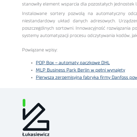
stanowiły element wsparcia dla pozostałych jednostek 
Instalowane sortery pozwolą na automatyczny odcz
niestandardowy układ danych adresowych. Urządzeni
poszczególnych sortowni. Innowacyjność rozwiązania poz
systemy automatyzacji procesu odczytywania kodów, jak
Powiązane wpisy:
POP Box – automaty paczkowe DHL
MLP Business Park Berlin w pełni wynajęty
Pierwsza zeroemisyjna fabryka firmy Danfoss po