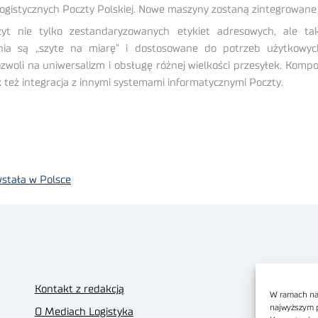
logistycznych Poczty Polskiej. Nowe maszyny zostaną zintegrowane
yt nie tylko zestandaryzowanych etykiet adresowych, ale ta
a są „szyte na miarę” i dostosowane do potrzeb użytkowych P
woli na uniwersalizm i obsługę różnej wielkości przesyłek. Kompon
 też integracja z innymi systemami informatycznymi Poczty.
wstała w Polsce
Kontakt z redakcją
W ramach nas
najwyższym 
O Mediach Logistyka