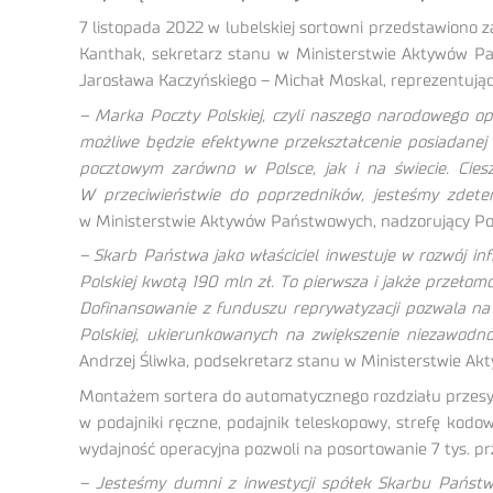
7 listopada 2022 w lubelskiej sortowni przedstawiono 
Kanthak, sekretarz stanu w Ministerstwie Aktywów Pa
Jarosława Kaczyńskiego – Michał Moskal, reprezentujący
– Marka Poczty Polskiej, czyli naszego narodowego ope
możliwe będzie efektywne przekształcenie posiadanej 
pocztowym zarówno w Polsce, jak i na świecie. Cies
W przeciwieństwie do poprzedników, jesteśmy zdeter
w Ministerstwie Aktywów Państwowych, nadzorujący Po
– Skarb Państwa jako właściciel inwestuje w rozwój in
Polskiej kwotą 190 mln zł. To pierwsza i jakże przeł
Dofinansowanie z funduszu reprywatyzacji pozwala na
Polskiej, ukierunkowanych na zwiększenie niezawodn
Andrzej Śliwka, podsekretarz stanu w Ministerstwie A
Montażem sortera do automatycznego rozdziału przesył
w podajniki ręczne, podajnik teleskopowy, strefę kodo
wydajność operacyjna pozwoli na posortowanie 7 tys. pr
– Jesteśmy dumni z inwestycji spółek Skarbu Państwa 