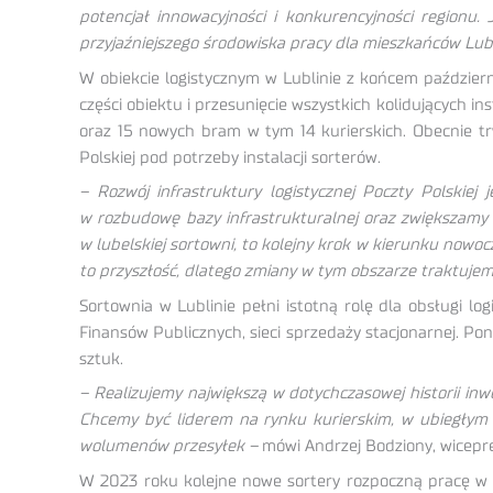
potencjał innowacyjności i konkurencyjności regionu
przyjaźniejszego środowiska pracy dla mieszkańców Lubl
W obiekcie logistycznym w Lublinie z końcem październ
części obiektu i przesunięcie wszystkich kolidujących 
oraz 15 nowych bram w tym 14 kurierskich. Obecnie t
Polskiej pod potrzeby instalacji sorterów.
– Rozwój infrastruktury logistycznej Poczty Polskie
w rozbudowę bazy infrastrukturalnej oraz zwiększamy 
w lubelskiej sortowni, to kolejny krok w kierunku nowoc
to przyszłość, dlatego zmiany w tym obszarze traktujem
Sortownia w Lublinie pełni istotną rolę dla obsługi 
Finansów Publicznych, sieci sprzedaży stacjonarnej. Pon
sztuk.
– Realizujemy największą w dotychczasowej historii i
Chcemy być liderem na rynku kurierskim, w ubiegłym 
wolumenów przesyłek –
mówi Andrzej Bodziony, wicepre
W 2023 roku kolejne nowe sortery rozpoczną pracę w 