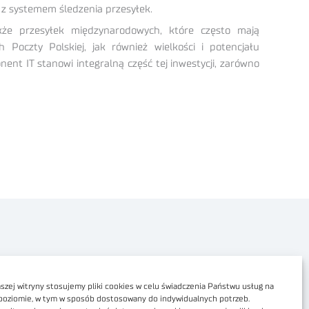
 z systemem śledzenia przesyłek.
kże przesyłek międzynarodowych, które często mają
oczty Polskiej, jak również wielkości i potencjału
ent IT stanowi integralną część tej inwestycji, zarówno
Polityka prywatności
Dostępność cyfrowa
zej witryny stosujemy pliki cookies w celu świadczenia Państwu usług na
poziomie, w tym w sposób dostosowany do indywidualnych potrzeb.
Regulamin Portalu