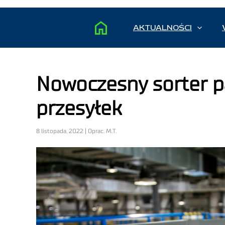
AKTUALNOŚCI
Nowoczesny sorter p
przesyłek
8 listopada, 2022 | Oprac. M.T.