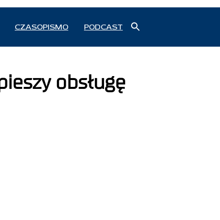
Search
CZASOPISMO
PODCAST
for:
Search Button
pieszy obsługę