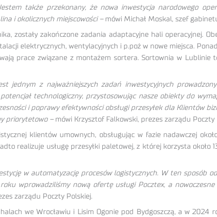
. Jestem także przekonany, że nowa inwestycja narodowego oper
ina i okolicznych miejscowości –
mówi Michał Moskal, szef gabinetu
ika, zostały zakończone zadania adaptacyjne hali operacyjnej. O
instalacji elektrycznych, wentylacyjnych i p.poż w nowe miejsca.
rwają prace związane z montażem sortera. Sortownia w Lublinie 
j jest jednym z najważniejszych zadań inwestycyjnych prowadzo
potencjał technologiczny, przystosowując nasze obiekty do wymaga
zesności i poprawy efektywności obsługi przesyłek dla Klientów bi
y priorytetowo –
mówi Krzysztof Falkowski, prezes zarządu Poczty P
logistycznej klientów umownych, obsługując w fazie nadawczej oko
adto realizuje usługę przesyłki paletowej, z której korzysta około 
nwestycję w automatyzację procesów logistycznych. W ten sposób
roku wprowadziliśmy nową ofertę usługi Pocztex, a nowoczesne 
zes zarządu Poczty Polskiej.
halach we Wrocławiu i Lisim Ogonie pod Bydgoszczą, a w 2024 r