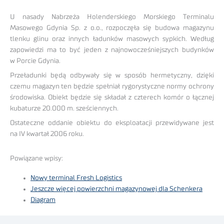
U nasady Nabrzeża Holenderskiego Morskiego Terminalu
Masowego Gdynia Sp. z o.o., rozpoczęła się budowa magazynu
tlenku glinu oraz innych ładunków masowych sypkich. Według
zapowiedzi ma to być jeden z najnowocześniejszych budynków
w Porcie Gdynia.
Przeładunki będą odbywały się w sposób hermetyczny, dzięki
czemu magazyn ten będzie spełniał rygorystyczne normy ochrony
środowiska. Obiekt będzie się składał z czterech komór o łącznej
kubaturze 20.000 m. sześciennych.
Ostateczne oddanie obiektu do eksploatacji przewidywane jest
na IV kwartał 2006 roku.
Powiązane wpisy:
Nowy terminal Fresh Logistics
Jeszcze więcej powierzchni magazynowej dla Schenkera
Diagram