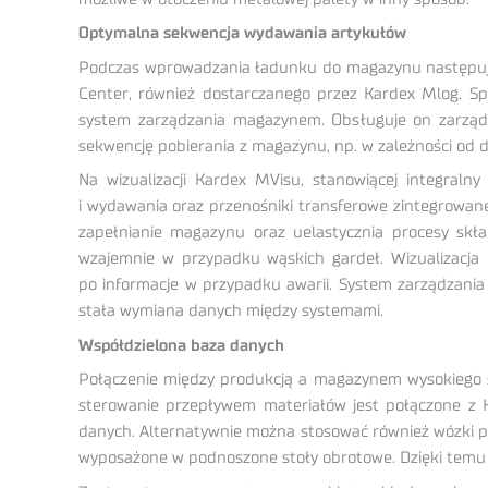
Optymalna sekwencja wydawania artykułów
Podczas wprowadzania ładunku do magazynu następuje 
Center, również dostarczanego przez Kardex Mlog. S
system zarządzania magazynem. Obsługuje on zarząd
sekwencję pobierania z magazynu, np. w zależności od
Na wizualizacji Kardex MVisu, stanowiącej integraln
i wydawania oraz przenośniki transferowe zintegrowane
zapełnianie magazynu oraz uelastycznia procesy skł
wzajemnie w przypadku wąskich gardeł. Wizualizacja
po informacje w przypadku awarii. System zarządzani
stała wymiana danych między systemami.
Współdzielona baza danych
Połączenie między produkcją a magazynem wysokiego 
sterowanie przepływem materiałów jest połączone z 
danych. Alternatywnie można stosować również wózki p
wyposażone w podnoszone stoły obrotowe. Dzięki temu 