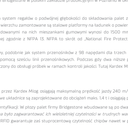
e Bridgestone w polskim zakładzie produkcyjnym w Poznaniu w okr
 system regałów o podwójnej głębokości do składowania palet 
 Na wierzchu zamontowane są stalowe platformy na ładunek o powi
ładowanymi na nich mieszankami gumowymi wynosi do 1500 mm
nej zgodnie z NFPA 13. NFPA to skrót od „National Fire Protec
wy, podobnie jak system przenośników z 98 napędami dla trzech 
omocą sześciu linii przenośnikowych. Podczas gdy dwa niższe 
ony do obsługi próbek w ramach kontroli jakości. Tutaj Kardex Mlo
 przez Kardex Mlog osiągają maksymalną prędkość jazdy 240 m/
we układnice są zaprojektowane do obciążeń maks. 1,4 t i osiągają
entyfikacji: W płozy palet firmy Bridgestone wbudowane są po d
a było zagwarantować ich wieloletniej czytelności w trudnych w
 RFID gwarantuje zaś stuprocentową czytelność chipów nawet w p