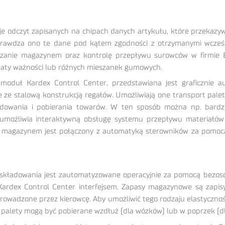
odczyt zapisanych na chipach danych artykułu, które przekazy
prawdza ono te dane pod kątem zgodności z otrzymanymi wcześn
zanie magazynem oraz kontrolę przepływu surowców w firmie Br
 daty ważności lub różnych mieszanek gumowych.
y moduł Kardex Control Center, przedstawiana jest graficznie
 ze stalową konstrukcją regałów. Umożliwiają one transport pale
adowania i pobierania towarów. W ten sposób można np. bardzie
 umożliwia interaktywną obsługę systemu przepływu materiałó
a magazynem jest połączony z automatyką sterowników za pomocą
składowania jest zautomatyzowane operacyjnie za pomocą bezo
Kardex Control Center interfejsem. Zapasy magazynowe są zapis
rowadzone przez kierowcę. Aby umożliwić tego rodzaju elastycznoś
palety mogą być pobierane wzdłuż (dla wózków) lub w poprzek (d