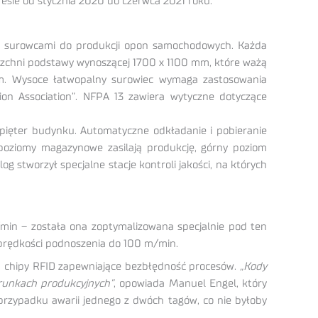
esie od stycznia 2020 do czerwca 2021 roku.
z surowcami do produkcji opon samochodowych. Każda
erzchni podstawy wynoszącej 1700 x 1100 mm, które ważą
. Wysoce łatwopalny surowiec wymaga zastosowania
tion Association”. NFPA 13 zawiera wytyczne dotyczące
pięter budynku. Automatyczne odkładanie i pobieranie
poziomy magazynowe zasilają produkcję, górny poziom
g stworzył specjalne stacje kontroli jakości, na których
min – została ona zoptymalizowana specjalnie pod ten
 prędkości podnoszenia do 100 m/min.
wa chipy RFID zapewniające bezbłędność procesów.
„Kody
arunkach produkcyjnych”
, opowiada Manuel Engel, który
rzypadku awarii jednego z dwóch tagów, co nie byłoby