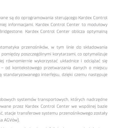
wane są do oprogramowania sterującego Kardex Control
iej informacjami. Kardex Control Center to modułowy
idgestone. Kardex Control Center oblicza optymalną
 automatyka przenośników, w tym linie do składowania
t pomiędzy poszczególnymi korytarzami, co optymalizuje
j równomiernie wykorzystać układnice i odciążać się
w – od kontekstowego przetwarzania danych o miejscu
 standaryzowanego interfejsu, dzięki czemu następuje
sobowych systemów transportowych, których nadrzędne
ywane przez Kardex Control Center we wspólnej bazie
ć, stacje transferowe systemu przenośnikowego zostały
la AGVów).