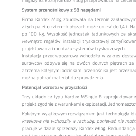
magazynu, którą Kardex Mlog przeprowadził na zleceni
System przenośnikowy z 98 napędami
Firma Kardex Mlog zbudowała na terenie zakładowym
z tych palet o czterech płozach może unieść do 1,4 t.
po 100 kg. Wysokość jednostek ładunkowych ze sk
wewnątrz regałów instalacji tryskaczowej certyfikowa
projektowania i montażu systemów tryskaczowych.
Instalacja przeciwpożarowa wchodziła w zakres dosta
surowców odbywa się na dwóch dolnych piętrach za p
z trzema kolejnymi odcinkami przenośnika jest przeznacz
można pobrać materiał do sprawdzenia.
Potencjał wzrostu w przyszłości
Trzy układnice typu Kardex MSingle B zaprojektowane
projekt zgodnie z warunkami eksploatacji. Jednomaszto
Kolejnym wyjątkowym rozwiązaniem jest technologia id
kreskowe nie wchodziły w rachubę, ponieważ nie możn
pracuje w dziale sprzedaży Kardex Mlog. Redundancja
możliwe w otoczeniu metalowej palety w inny sposób.