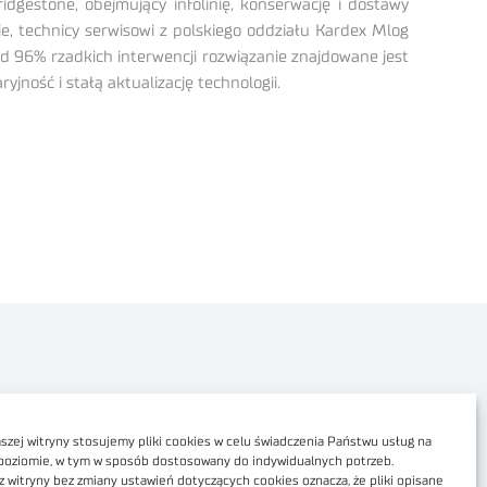
estone, obejmujący infolinię, konserwację i dostawy
e, technicy serwisowi z polskiego oddziału Kardex Mlog
ad 96% rzadkich interwencji rozwiązanie znajdowane jest
jność i stałą aktualizację technologii.
Polityka prywatności
Dostępność cyfrowa
zej witryny stosujemy pliki cookies w celu świadczenia Państwu usług na
poziomie, w tym w sposób dostosowany do indywidualnych potrzeb.
Regulamin Portalu
z witryny bez zmiany ustawień dotyczących cookies oznacza, że pliki opisane