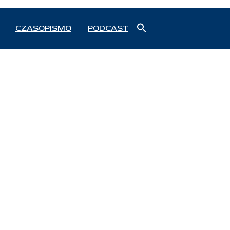
Search
CZASOPISMO
PODCAST
for:
Search Button