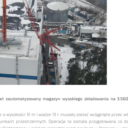
nań zautomatyzowany magazyn wysokiego składowania na 3.56
 o wysokości 31 m i wadze 13 t musiały zostać wciągnięte przez
nkach przestrzennych. Operacja ta została przygotowana co d