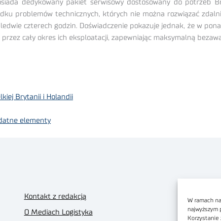
ada dedykowany pakiet serwisowy dostosowany do potrzeb Bridg
padku problemów technicznych, których nie można rozwiązać zdalni
zaledwie czterech godzin. Doświadczenie pokazuje jednak, że w pon
e przez cały okres ich eksploatacji, zapewniając maksymalną bezawary
ej Brytanii i Holandii
ydatne elementy
Kontakt z redakcją
W ramach nas
najwyższym 
O Mediach Logistyka
Korzystanie 