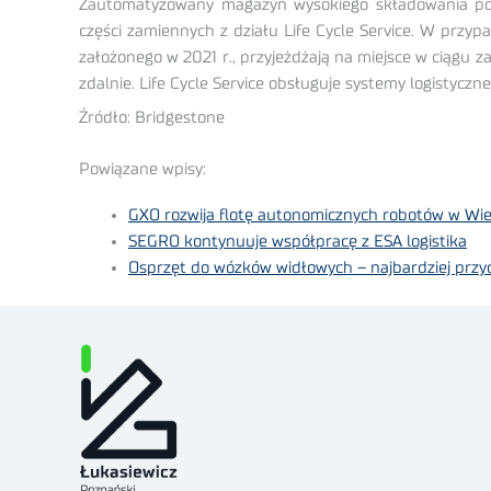
Zautomatyzowany magazyn wysokiego składowania posi
części zamiennych z działu Life Cycle Service. W przy
założonego w 2021 r., przyjeżdżają na miejsce w ciągu 
zdalnie. Life Cycle Service obsługuje systemy logistyczn
Źródło: Bridgestone
Powiązane wpisy:
GXO rozwija flotę autonomicznych robotów w Wielki
SEGRO kontynuuje współpracę z ESA logistika
Osprzęt do wózków widłowych – najbardziej prz