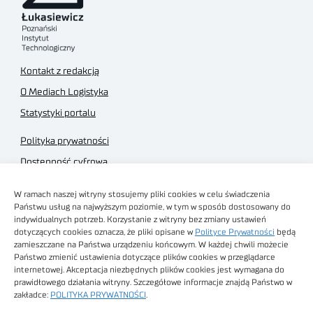
Kontakt z redakcją
O Mediach Logistyka
Statystyki portalu
Polityka prywatności
Dostępność cyfrowa
Regulamin Portalu
W ramach naszej witryny stosujemy pliki cookies w celu świadczenia
Regulamin sklepu
Państwu usług na najwyższym poziomie, w tym w sposób dostosowany do
indywidualnych potrzeb. Korzystanie z witryny bez zmiany ustawień
dotyczących cookies oznacza, że pliki opisane w
Polityce Prywatności
będą
zamieszczane na Państwa urządzeniu końcowym. W każdej chwili możecie
Państwo zmienić ustawienia dotyczące plików cookies w przeglądarce
internetowej. Akceptacja niezbędnych plików cookies jest wymagana do
Obrazy stockowe
prawidłowego działania witryny. Szczegółowe informacje znajdą Państwo w
autorstwa
zakładce:
POLITYKA PRYWATNOŚCI
.