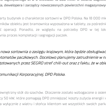
iela, dewelopera i zarządcy nowoczesnych powierzchni magazynowy
warty budynek o charakterze sortowni w DPD Polska. Na 18 000 mk
óżników obiektu jest bramownica wyposażona w tablety, za pośredn
ć operacji. Ponadto, ze względu na potrzeby DPD w tej loka
ia proces kompletacji i segregacji paczek.
nowa sortownia o zasięgu krajowym, która będzie obsługiwać 
tomatów paczkowych. Docelowo planujemy zatrudnienie w nie
gotowanych przez SEGRO stref chill-out oraz z faktu, że w o
munikacji Korporacyjnej, DPD Polska.
zewnętrzny stół do szachów. Otoczenie zostało wzbogacone o osiem 
cy 50 kW, które pomagają DPD zmniejszać koszty zużycia energii i
 wyłącznie z wiatru i słońca klientom we wszystkich swoich park