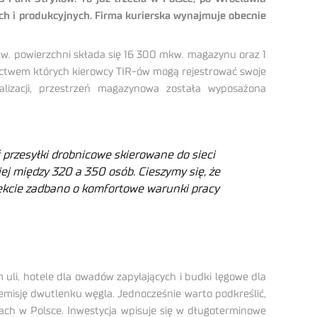
ch i produkcyjnych. Firma kurierska wynajmuje obecnie
w. powierzchni składa się 16 300 mkw. magazynu oraz 1
ictwem których kierowcy TIR-ów mogą rejestrować swoje
lizacji, przestrzeń magazynowa została wyposażona
przesyłki drobnicowe skierowane do sieci
j między 320 a 350 osób. Cieszymy się, że
biekcie zadbano o komfortowe warunki pracy
uli, hotele dla owadów zapylających i budki lęgowe dla
 emisję dwutlenku węgla. Jednocześnie warto podkreślić,
ach w Polsce. Inwestycja wpisuje się w długoterminowe