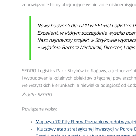
zobowiązanie firmy obejmujące wspieranie niskoemisyjn
Nowy budynek dla DPD w SEGRO Logistics Pa
Excellent, w którym szczególnie wysoko ocen
Nasz najnowszy projekt w Strykowie wyznac
– wyjaśnia Bartosz Michalski, Director, Logis
SEGRO Logistics Park Stryków to flagowy, a jednocześ
i wybudowania kolejnych obiektów o łącznej powierzchni
we wszystkich kierunkach, a niewielka odległość od Łod
Źródło: SEGRO
Powiązane wpisy:
Magazyn 7R City Flex w Poznaniu w pełni wynaję
Kluczowy etap strategicznej inwestycji w Porcie 