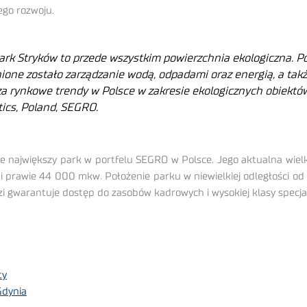
ego rozwoju.
rk Stryków to przede wszystkim powierzchnia ekologiczna. P
ione zostało zarządzanie wodą, odpadami oraz energią, a takż
za rynkowe trendy w Polsce w zakresie ekologicznych obiekt
tics, Poland, SEGRO.
nie największy park w portfelu SEGRO w Polsce. Jego aktualna wi
 prawie 44 000 mkw. Położenie parku w niewielkiej odległości od 
zi gwarantuje dostęp do zasobów kadrowych i wysokiej klasy specja
ty
Gdynia