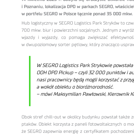
i Poznaniu, lokalizacja DPD w parkach SEGRO, właścic
w portfelu SEGRO w Polsce łącznie ponad 35 000 mkw.
Hub logistyczny w SEGRO Logistics Park Stryków to cz
700 mkw. biur i powierzchni socjalnych. Jednym z wyr
wjazdy i wyjazdy, co pomaga zwiększać efektywnoś
w dwupoziomowy sorter pętlowy, który znacząco usprawn
W SEGRO Logistics Park Strykowie powstała 
OOH DPD Pickup – czyli 32 000 punktów i au
nasi pracownicy będą mogli korzystać z przy
a wokół obiektu o bioróżnorodność.
– mówi Maksymilian Pawłowski, Kierownik Ko
Obok stref chill-out w okolicy budynku powstał także 
ptaków. Obiekt korzysta z paneli fotowoltaicznych o mo
że SEGRO zapewnia energię z certyfikatem pochodzenia