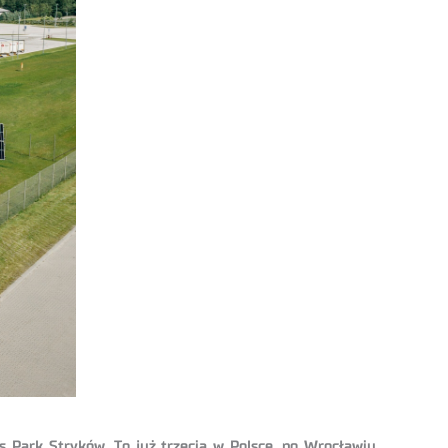
 Park Stryków. To już trzecia w Polsce, po Wrocławiu