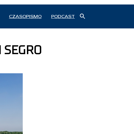
Search
CZASOPISMO
PODCAST
for:
Search Button
d SEGRO