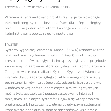
1 stycznia, 2013 | Waldemar SZULC, Adam ROSIŃSKI
W referacie zaprezentowano projekt i realizacje rozproszonego
elektronicznego systemu bezpieczeństwa dla dużego rozległego
obiektu z uwzględnieniem informatycznego zarządzania
i administrowania poprzez sieć komputerową.
1. WSTĘP
Systemy Sygnalizacji Włamania i Napadu (SSWiN) wchodzą w skład
elektronicznych systemów bezpieczeństwa. Obecnie bardzo
często dla terenów rozległych, jakim są bazy logistyczne projektuje
się systemy zintegrowane, które korzystają z sieci komputerowych.
Zaprojektowanie oraz realizacja Systemu Sygnalizacji Włamania
i Napadu dla dużego i rozległego obiektu wymaga sporej wiedzy
technicznej, jak również dużego doświadczenia. Istnieją obiekty,
w których ze względów ekonomicznych, a także logistycznych
można tylko zabezpieczyć poprzez zastosowanie integracji
mniejszych, skupionych systemów. Pojawia się wtedy problem
programowania i zarządzania wieloma pojedynczymi systemami,
które tworzą jeden duży system bezpieczeństwa. W referacie