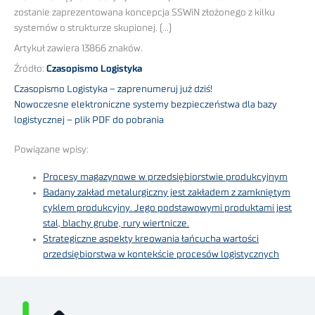
zostanie zaprezentowana koncepcja SSWiN złożonego z kilku
systemów o strukturze skupionej. (…)
Artykuł zawiera 13866 znaków.
Źródło:
Czasopismo Logistyka
Czasopismo Logistyka – zaprenumeruj już dziś!
Nowoczesne elektroniczne systemy bezpieczeństwa dla bazy
logistycznej – plik PDF do pobrania
Powiązane wpisy:
Procesy magazynowe w przedsiębiorstwie produkcyjnym
Badany zakład metalurgiczny jest zakładem z zamkniętym
cyklem produkcyjny. Jego podstawowymi produktami jest
stal, blachy grube, rury wiertnicze.
Strategiczne aspekty kreowania łańcucha wartości
przedsiębiorstwa w kontekście procesów logistycznych