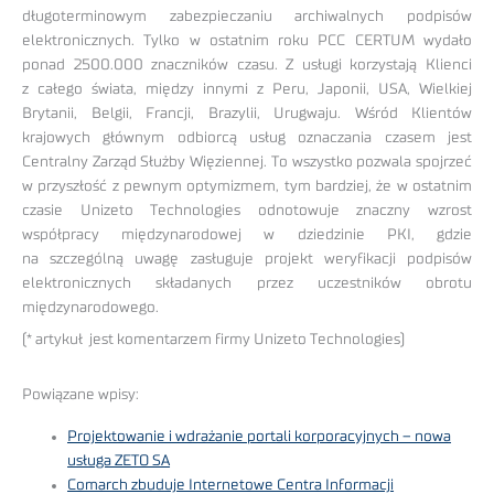
długoterminowym zabezpieczaniu archiwalnych podpisów
elektronicznych. Tylko w ostatnim roku PCC CERTUM wydało
ponad 2500.000 znaczników czasu. Z usługi korzystają Klienci
z całego świata, między innymi z Peru, Japonii, USA, Wielkiej
Brytanii, Belgii, Francji, Brazylii, Urugwaju. Wśród Klientów
krajowych głównym odbiorcą usług oznaczania czasem jest
Centralny Zarząd Służby Więziennej. To wszystko pozwala spojrzeć
w przyszłość z pewnym optymizmem, tym bardziej, że w ostatnim
czasie Unizeto Technologies odnotowuje znaczny wzrost
współpracy międzynarodowej w dziedzinie PKI, gdzie
na szczególną uwagę zasługuje projekt weryfikacji podpisów
elektronicznych składanych przez uczestników obrotu
międzynarodowego.
(* artykuł jest komentarzem firmy Unizeto Technologies)
Powiązane wpisy:
Projektowanie i wdrażanie portali korporacyjnych – nowa
usługa ZETO SA
Comarch zbuduje Internetowe Centra Informacji