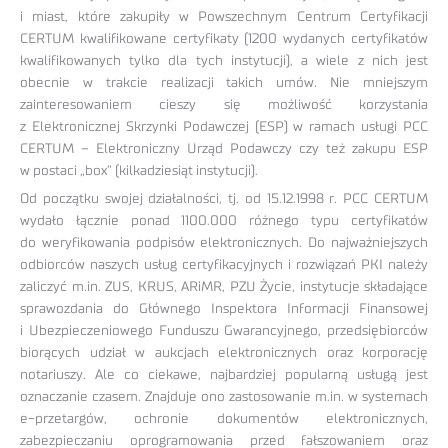
i miast, które zakupiły w Powszechnym Centrum Certyfikacji
CERTUM kwalifikowane certyfikaty (1200 wydanych certyfikatów
kwalifikowanych tylko dla tych instytucji), a wiele z nich jest
obecnie w trakcie realizacji takich umów. Nie mniejszym
zainteresowaniem cieszy się możliwość korzystania
z Elektronicznej Skrzynki Podawczej (ESP) w ramach usługi PCC
CERTUM – Elektroniczny Urząd Podawczy czy też zakupu ESP
w postaci „box” (kilkadziesiąt instytucji).
Od początku swojej działalności, tj. od 15.12.1998 r. PCC CERTUM
wydało łącznie ponad 1100.000 różnego typu certyfikatów
do weryfikowania podpisów elektronicznych. Do najważniejszych
odbiorców naszych usług certyfikacyjnych i rozwiązań PKI należy
zaliczyć m.in. ZUS, KRUS, ARiMR, PZU Życie, instytucje składające
sprawozdania do Głównego Inspektora Informacji Finansowej
i Ubezpieczeniowego Funduszu Gwarancyjnego, przedsiębiorców
biorących udział w aukcjach elektronicznych oraz korporację
notariuszy. Ale co ciekawe, najbardziej popularną usługą jest
oznaczanie czasem. Znajduje ono zastosowanie m.in. w systemach
e-przetargów, ochronie dokumentów elektronicznych,
zabezpieczaniu oprogramowania przed fałszowaniem oraz