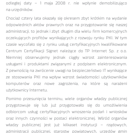
odległej daty – 1 maja 2008 r. nie wpłynie demobilizująco
na urzędników.
Chociaż cztery lata okazały się okresem zbyt krótkim na wydanie
odpowiednich aktów prawnych oraz na przygotowanie się naszej
administracji, to jednak i zbyt długim dla wielu firm komercyjnych
oczekujących profitów wynikających z rozwoju rynku PKI. W tym
czasie wycofało się z rynku usług certyfikacyjnych kwalifikowane
Centrum Certyfikacji Signet należące do TP Internet Sp. z o.o.
Niemniej obserwujemy jednak ciągły wzrost zainteresowania
usługami i produktami związanymi z podpisem elektronicznym.
Z pewnością na zwrócenie uwagi na bezpieczeństwo IT wynikające
ze stosowania PKI ma wpływ wzrost świadomości użytkowników
komputerów oraz nowe zagrożenia, na które są narażeni
użytkownicy Internetu.
Pomimo przesunięcia terminu, wiele organów władzy publicznej
przygotowuje się lub już przygotowało się do umożliwienia
odbiorcom usług certyfikacyjnych wnoszenia podań i wniosków
oraz innych czynności w postaci elektronicznej. Wśród organów
władzy publicznej jest już kilkaset instytucji – rządowych,
administracji publicznej, starostw powiatowych, urzędów gmin