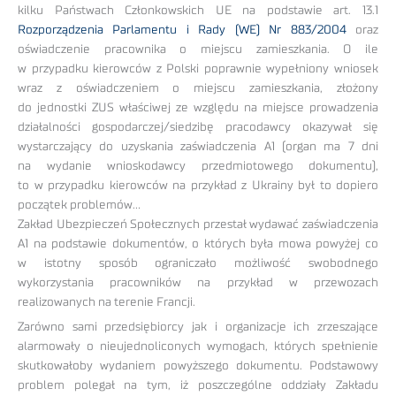
kilku Państwach Członkowskich UE na podstawie art. 13.1
Rozporządzenia Parlamentu i Rady (WE) Nr 883/2004
oraz
oświadczenie pracownika o miejscu zamieszkania. O ile
w przypadku kierowców z Polski poprawnie wypełniony wniosek
wraz z oświadczeniem o miejscu zamieszkania, złożony
do jednostki ZUS właściwej ze względu na miejsce prowadzenia
działalności gospodarczej/siedzibę pracodawcy okazywał się
wystarczający do uzyskania zaświadczenia A1 (organ ma 7 dni
na wydanie wnioskodawcy przedmiotowego dokumentu),
to w przypadku kierowców na przykład z Ukrainy był to dopiero
początek problemów…
Zakład Ubezpieczeń Społecznych przestał wydawać zaświadczenia
A1 na podstawie dokumentów, o których była mowa powyżej co
w istotny sposób ograniczało możliwość swobodnego
wykorzystania pracowników na przykład w przewozach
realizowanych na terenie Francji.
Zarówno sami przedsiębiorcy jak i organizacje ich zrzeszające
alarmowały o nieujednoliconych wymogach, których spełnienie
skutkowałoby wydaniem powyższego dokumentu. Podstawowy
problem polegał na tym, iż poszczególne oddziały Zakładu