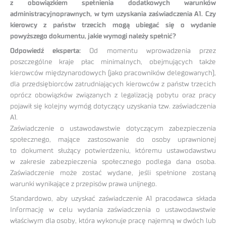
z obowiązkiem spełnienia dodatkowych warunków
administracyjnoprawnych, w tym uzyskania zaświadczenia A1. Czy
kierowcy z państw trzecich mogą ubiegać się o wydanie
powyższego dokumentu, jakie wymogi należy spełnić?
Odpowiedź eksperta:
Od momentu wprowadzenia przez
poszczególne kraje płac minimalnych, obejmujących także
kierowców międzynarodowych (jako pracowników delegowanych),
dla przedsiębiorców zatrudniających kierowców z państw trzecich
oprócz obowiązków związanych z legalizacją pobytu oraz pracy
pojawił się kolejny wymóg dotyczący uzyskania tzw. zaświadczenia
A1.
Zaświadczenie o ustawodawstwie dotyczącym zabezpieczenia
społecznego, mające zastosowanie do osoby uprawnionej
to dokument służący potwierdzeniu, któremu ustawodawstwu
w zakresie zabezpieczenia społecznego podlega dana osoba.
Zaświadczenie może zostać wydane, jeśli spełnione zostaną
warunki wynikające z przepisów prawa unijnego.
Standardowo, aby uzyskać zaświadczenie A1 pracodawca składa
Informację w celu wydania zaświadczenia o ustawodawstwie
właściwym dla osoby, która wykonuje pracę najemną w dwóch lub