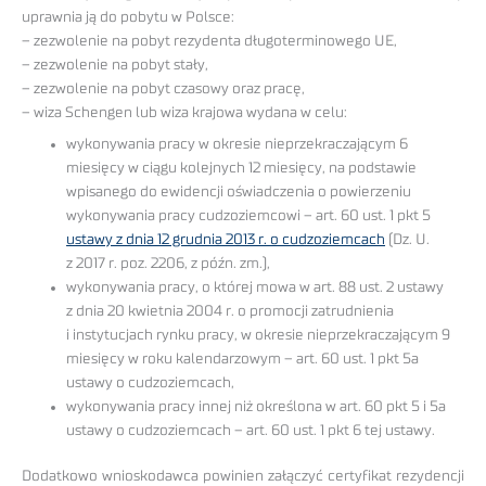
uprawnia ją do pobytu w Polsce:
– zezwolenie na pobyt rezydenta długoterminowego UE,
– zezwolenie na pobyt stały,
– zezwolenie na pobyt czasowy oraz pracę,
– wiza Schengen lub wiza krajowa wydana w celu:
wykonywania pracy w okresie nieprzekraczającym 6
miesięcy w ciągu kolejnych 12 miesięcy, na podstawie
wpisanego do ewidencji oświadczenia o powierzeniu
wykonywania pracy cudzoziemcowi – art. 60 ust. 1 pkt 5
ustawy z dnia 12 grudnia 2013 r. o cudzoziemcach
(Dz. U.
z 2017 r. poz. 2206, z późn. zm.),
wykonywania pracy, o której mowa w art. 88 ust. 2 ustawy
z dnia 20 kwietnia 2004 r. o promocji zatrudnienia
i instytucjach rynku pracy, w okresie nieprzekraczającym 9
miesięcy w roku kalendarzowym – art. 60 ust. 1 pkt 5a
ustawy o cudzoziemcach,
wykonywania pracy innej niż określona w art. 60 pkt 5 i 5a
ustawy o cudzoziemcach – art. 60 ust. 1 pkt 6 tej ustawy.
Dodatkowo wnioskodawca powinien załączyć certyfikat rezydencji