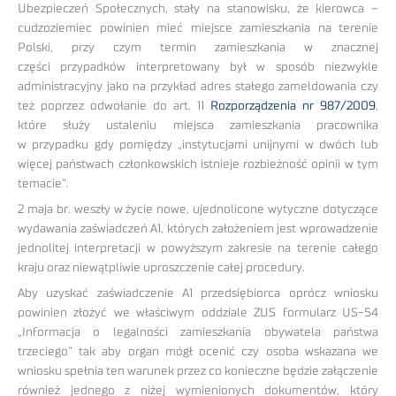
Ubezpieczeń Społecznych, stały na stanowisku, że kierowca –
cudzoziemiec powinien mieć miejsce zamieszkania na terenie
Polski, przy czym termin zamieszkania w znacznej
części przypadków interpretowany był w sposób niezwykle
administracyjny jako na przykład adres stałego zameldowania czy
też poprzez odwołanie do art. 11
Rozporządzenia nr 987/2009
,
które służy ustaleniu miejsca zamieszkania pracownika
w przypadku gdy pomiędzy „instytucjami unijnymi w dwóch lub
więcej państwach członkowskich istnieje rozbieżność opinii w tym
temacie”.
2 maja br. weszły w życie nowe, ujednolicone wytyczne dotyczące
wydawania zaświadczeń A1, których założeniem jest wprowadzenie
jednolitej interpretacji w powyższym zakresie na terenie całego
kraju oraz niewątpliwie uproszczenie całej procedury.
Aby uzyskać zaświadczenie A1 przedsiębiorca oprócz wniosku
powinien złożyć we właściwym oddziale ZUS formularz US-54
„Informacja o legalności zamieszkania obywatela państwa
trzeciego” tak aby organ mógł ocenić czy osoba wskazana we
wniosku spełnia ten warunek przez co konieczne będzie załączenie
również jednego z niżej wymienionych dokumentów, który