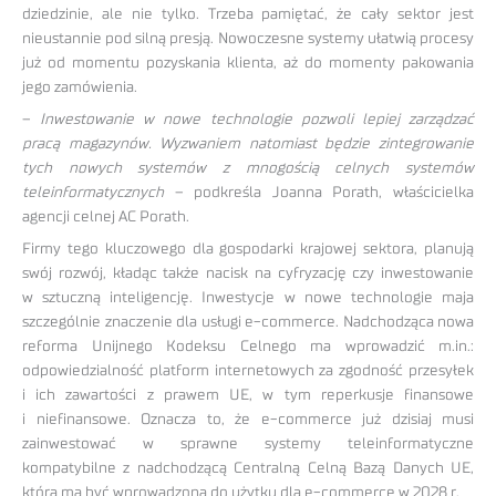
dziedzinie, ale nie tylko. Trzeba pamiętać, że cały sektor jest
nieustannie pod silną presją. Nowoczesne systemy ułatwią procesy
już od momentu pozyskania klienta, aż do momenty pakowania
jego zamówienia.
–
Inwestowanie w nowe technologie pozwoli lepiej zarządzać
pracą magazynów. Wyzwaniem natomiast będzie zintegrowanie
tych nowych systemów z mnogością celnych systemów
teleinformatycznych
– podkreśla Joanna Porath, właścicielka
agencji celnej AC Porath.
Firmy tego kluczowego dla gospodarki krajowej sektora, planują
swój rozwój, kładąc także nacisk na cyfryzację czy inwestowanie
w sztuczną inteligencję. Inwestycje w nowe technologie maja
szczególnie znaczenie dla usługi e-commerce. Nadchodząca nowa
reforma Unijnego Kodeksu Celnego ma wprowadzić m.in.:
odpowiedzialność platform internetowych za zgodność przesyłek
i ich zawartości z prawem UE, w tym reperkusje finansowe
i niefinansowe. Oznacza to, że e-commerce już dzisiaj musi
zainwestować w sprawne systemy teleinformatyczne
kompatybilne z nadchodzącą Centralną Celną Bazą Danych UE,
która ma być wprowadzona do użytku dla e-commerce w 2028 r.