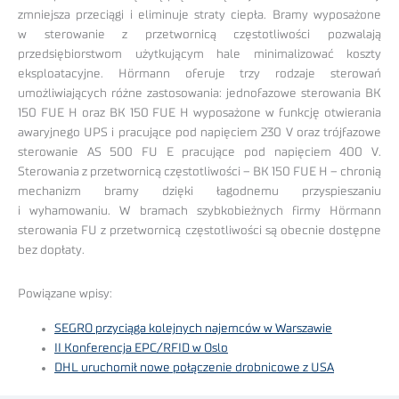
zmniejsza przeciągi i eliminuje straty ciepła. Bramy wyposażone
w sterowanie z przetwornicą częstotliwości pozwalają
przedsiębiorstwom użytkującym hale minimalizować koszty
eksploatacyjne. Hörmann oferuje trzy rodzaje sterowań
umożliwiających różne zastosowania: jednofazowe sterowania BK
150 FUE H oraz BK 150 FUE H wyposażone w funkcję otwierania
awaryjnego UPS i pracujące pod napięciem 230 V oraz trójfazowe
sterowanie AS 500 FU E pracujące pod napięciem 400 V.
Sterowania z przetwornicą częstotliwości – BK 150 FUE H – chronią
mechanizm bramy dzięki łagodnemu przyspieszaniu
i wyhamowaniu. W bramach szybkobieżnych firmy Hörmann
sterowania FU z przetwornicą częstotliwości są obecnie dostępne
bez dopłaty.
Powiązane wpisy:
SEGRO przyciąga kolejnych najemców w Warszawie
II Konferencja EPC/RFID w Oslo
DHL uruchomił nowe połączenie drobnicowe z USA