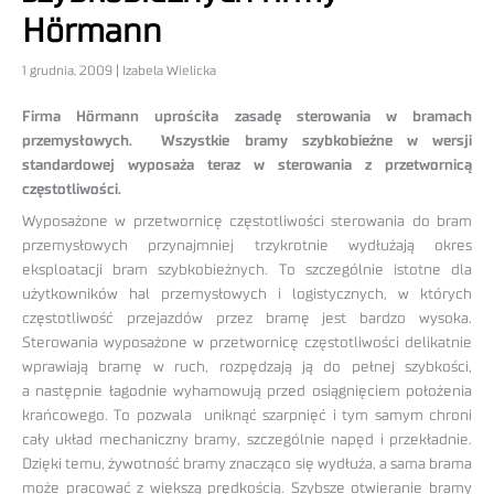
Hörmann
1 grudnia, 2009 | Izabela Wielicka
Firma Hörmann uprościła zasadę sterowania w bramach
przemysłowych. Wszystkie bramy szybkobieżne w wersji
standardowej wyposaża teraz w sterowania z przetwornicą
częstotliwości.
Wyposażone w przetwornicę częstotliwości sterowania do bram
przemysłowych przynajmniej trzykrotnie wydłużają okres
eksploatacji bram szybkobieżnych. To szczególnie istotne dla
użytkowników hal przemysłowych i logistycznych, w których
częstotliwość przejazdów przez bramę jest bardzo wysoka.
Sterowania wyposażone w przetwornicę częstotliwości delikatnie
wprawiają bramę w ruch, rozpędzają ją do pełnej szybkości,
a następnie łagodnie wyhamowują przed osiągnięciem położenia
krańcowego. To pozwala uniknąć szarpnięć i tym samym chroni
cały układ mechaniczny bramy, szczególnie napęd i przekładnie.
Dzięki temu, żywotność bramy znacząco się wydłuża, a sama brama
może pracować z większą prędkością. Szybsze otwieranie bramy