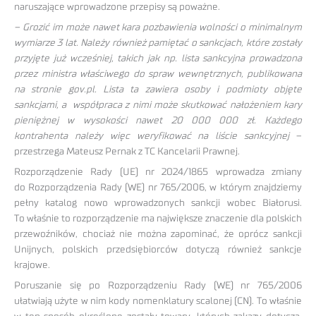
naruszające wprowadzone przepisy są poważne.
– Grozić im może nawet kara pozbawienia wolności o minimalnym
wymiarze 3 lat. Należy również pamiętać o sankcjach, które zostały
przyjęte już wcześniej, takich jak np. lista sankcyjna prowadzona
przez ministra właściwego do spraw wewnętrznych, publikowana
na stronie gov.pl. Lista ta zawiera osoby i podmioty objęte
sankcjami, a współpraca z nimi może skutkować nałożeniem kary
pieniężnej w wysokości nawet 20 000 000 zł. Każdego
kontrahenta należy więc weryfikować na liście sankcyjnej
–
przestrzega Mateusz Pernak z TC Kancelarii Prawnej.
Rozporządzenie Rady (UE) nr 2024/1865 wprowadza zmiany
do Rozporządzenia Rady (WE) nr 765/2006, w którym znajdziemy
pełny katalog nowo wprowadzonych sankcji wobec Białorusi.
To właśnie to rozporządzenie ma największe znaczenie dla polskich
przewoźników, chociaż nie można zapominać, że oprócz sankcji
Unijnych, polskich przedsiębiorców dotyczą również sankcje
krajowe.
Poruszanie się po Rozporządzeniu Rady (WE) nr 765/2006
ułatwiają użyte w nim kody nomenklatury scalonej (CN). To właśnie