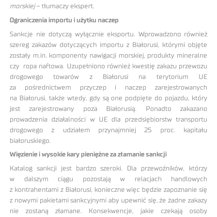
morskiej
– tłumaczy ekspert.
Ograniczenia importu i użytku naczep
Sankcje nie dotyczą wyłącznie eksportu. Wprowadzono również
szereg zakazów dotyczących importu z Białorusi, którymi objęte
zostały m.in. komponenty nawigacji morskiej, produkty mineralne
czy ropa naftowa. Uzupełniono również kwestię zakazu przewozu
drogowego towarów z Białorusi na terytorium UE
za pośrednictwem przyczep i naczep zarejestrowanych
na Białorusi, także wtedy, gdy są one podpięte do pojazdu, który
jest zarejestrowany poza Białorusią. Ponadto zakazano
prowadzenia działalności w UE dla przedsiębiorstw transportu
drogowego z udziałem przynajmniej 25 proc. kapitału
białoruskiego.
Więzienie i wysokie kary pieniężne za złamanie sankcji
Katalog sankcji jest bardzo szeroki. Dla przewoźników, którzy
w dalszym ciągu pozostają w relacjach handlowych
z kontrahentami z Białorusi, konieczne więc będzie zapoznanie się
z nowymi pakietami sankcyjnymi aby upewnić się, że żadne zakazy
nie zostaną złamane. Konsekwencje, jakie czekają osoby