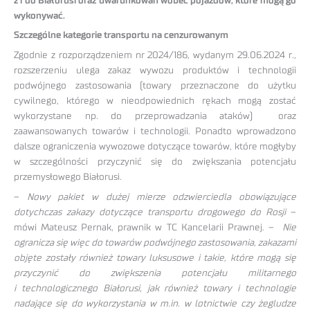
z i do Białorusi oraz uwarunkowań wobec pojazdów, które mogą go
wykonywać.
Szczególne kategorie transportu na cenzurowanym
Zgodnie z rozporządzeniem nr 2024/186, wydanym 29.06.2024 r.,
rozszerzeniu ulega zakaz wywozu produktów i technologii
podwójnego zastosowania (towary przeznaczone do użytku
cywilnego, którego w nieodpowiednich rękach mogą zostać
wykorzystane np. do przeprowadzania ataków) oraz
zaawansowanych towarów i technologii. Ponadto wprowadzono
dalsze ograniczenia wywozowe dotyczące towarów, które mogłyby
w szczególności przyczynić się do zwiększania potencjału
przemysłowego Białorusi.
–
Nowy pakiet w dużej mierze odzwierciedla obowiązujące
dotychczas zakazy dotyczące transportu drogowego do Rosji
–
mówi Mateusz Pernak, prawnik w TC Kancelarii Prawnej. –
Nie
ogranicza się więc do towarów podwójnego zastosowania, zakazami
objęte zostały również towary luksusowe i takie, które mogą się
przyczynić do zwiększenia potencjału militarnego
i technologicznego Białorusi, jak również towary i technologie
nadające się do wykorzystania w m.in. w lotnictwie czy żegludze