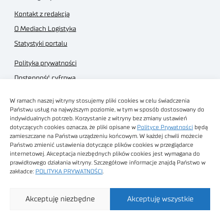
Kontakt z redakcją
O Mediach Logistyka
Statystyki portalu
Polityka prywatności
Dostępność cyfrowa
Regulamin Portalu
W ramach naszej witryny stosujemy pliki cookies w celu świadczenia
Regulamin sklepu
Państwu usług na najwyższym poziomie, w tym w sposób dostosowany do
indywidualnych potrzeb. Korzystanie z witryny bez zmiany ustawień
dotyczących cookies oznacza, że pliki opisane w
Polityce Prywatności
będą
zamieszczane na Państwa urządzeniu końcowym. W każdej chwili możecie
Państwo zmienić ustawienia dotyczące plików cookies w przeglądarce
internetowej. Akceptacja niezbędnych plików cookies jest wymagana do
Obrazy stockowe
prawidłowego działania witryny. Szczegółowe informacje znajdą Państwo w
autorstwa
zakładce:
POLITYKA PRYWATNOŚCI
.
Sieć Badawcza Łukasiewicz - Poznański Instytut
Akceptuję niezbędne
Akceptuję wszystkie
Technologiczny