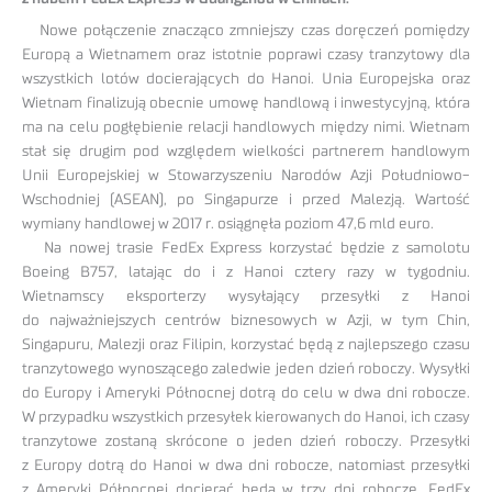
Nowe połączenie znacząco zmniejszy czas doręczeń pomiędzy
Europą a Wietnamem oraz istotnie poprawi czasy tranzytowy dla
wszystkich lotów docierających do Hanoi. Unia Europejska oraz
Wietnam finalizują obecnie umowę handlową i inwestycyjną, która
ma na celu pogłębienie relacji handlowych między nimi. Wietnam
stał się drugim pod względem wielkości partnerem handlowym
Unii Europejskiej w Stowarzyszeniu Narodów Azji Południowo-
Wschodniej (ASEAN), po Singapurze i przed Malezją. Wartość
wymiany handlowej w 2017 r. osiągnęła poziom 47,6 mld euro.
Na nowej trasie FedEx Express korzystać będzie z samolotu
Boeing B757, latając do i z Hanoi cztery razy w tygodniu.
Wietnamscy eksporterzy wysyłający przesyłki z Hanoi
do najważniejszych centrów biznesowych w Azji, w tym Chin,
Singapuru, Malezji oraz Filipin, korzystać będą z najlepszego czasu
tranzytowego wynoszącego zaledwie jeden dzień roboczy. Wysyłki
do Europy i Ameryki Północnej dotrą do celu w dwa dni robocze.
W przypadku wszystkich przesyłek kierowanych do Hanoi, ich czasy
tranzytowe zostaną skrócone o jeden dzień roboczy. Przesyłki
z Europy dotrą do Hanoi w dwa dni robocze, natomiast przesyłki
z Ameryki Północnej docierać będą w trzy dni robocze. FedEx