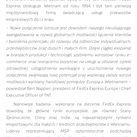
Express obsługuje Wietnam od roku 1994 i był tam pierwszą
międzynarodową firmą świadczącą usługi przewozów
ekspresowych do i z kraju.
–
Nowe połączenie lotnicze jest dowodem naszego nieustającego
zaangażowania w rozwój globalnych możliwości łączenia klientów
i tworzenia potencjału do rozwoju dla odbiorców indywidualnych,
przedsiębiorców oraz dużych i małych firm. Dzięki ciągłej ekspansji
w branżach produkcji i technologii, szybkiemu wzrostowi rynku e-
commerce oraz rosnącemu popytowi na usługi w obszarze opieki
zdrowotnej, udogodnienia wynikające z uruchomienia nowego
połączenia, zwiększają nasz potencjał oraz wspierają dalszy wzrost
możliwości wymiany handlowej pomiędzy Europą a Wietnamem –
powiedział Bert Nappier, president of FedEx Express Europe i Chief
Executive Officer of TNT.
Najnowsze badania wykonane na zlecenie FedEx Express
dowodzą, że główne rynki europejskie, jak również Stany
Zjednoczone, Chiny oraz Indie, są najważniejszymi rynkami
eksportowymi dla małych i średnich przedsiębiorstw z Wietnamu.
Liderzy reprezentujący MŚP optymistycznie podchodzą