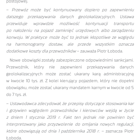
postojowej.
–
Przewóz może być kontynuowany dopiero po zapewnieniu
dalszego przekazywania danych geolokalizacyjnych. Ustawa
przewiduje wprawdzie możliwość kontynuacji transportu
po nałożeniu na pojazd zamknięć urzędowych albo zarządzeniu
konwoju. W praktyce może być to jednak kłopotliwe ze względu
na harmonogramy dostaw, ale przede wszystkim oznacza
dodatkowe koszty dla przewoźników
– zauważa Piotr Łoboda.
Nowe obowiązki zostały zabezpieczone odpowiednimi sankcjami.
Przewoźnik, który nie zapewnieni przekazywania danych
geolokalizacyjnych może zostać ukarany karą administracyjną
w kwocie 10 tys. zł. Z kolei kierujący pojazdem, który nie dopełni
obowiązku, może zostać ukarany mandatem karnym w kwocie od 5
do 7 tys. zł.
–
Ustawodawca zdecydował, że przepisy dotyczące stosowania kar
i grzywien względem przewoźników i kierowców wejdą w życie
z dniem 1 stycznia 2019 r. Fakt ten jednak nie powinien być
interpretowany jako przyzwolenie do omijania nowych regulacji,
które obowiązują od dnia 1 października 2018 r.
– zaznacza Piotr
Łoboda.