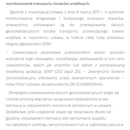
monitorowanie transportu towarów wrażliwych.
Zgodnie z nowelizacją Ustawy z dnia 9 marca 2017 r. o systemie
monitorowania drogowego i kolejowego przewozu towarów,
przewoźnicy zobowiązani są do przekazywania danych
geolokalizacyjnych środka transportu przewożącego towary
wrażliwe w rozumieniu ustawy, w trakcie całej trasy przewozu
objętej zgłoszeniem SENT.
–
Ustawodawca pozostawia przewoźnikom wybór sposobu
wdrożenia tego obowiązku, umożliwiając zastosowanie w tym celu
lokalizatorów, takich jak smartfon lub tablet z zainstalowaną
bezpłatną aplikacją SENT GEO bądź ZSL – Zewnętrzny System
Geolokalizacyjny oferowany przez zewnętrznych operatorów
–
mówi Piotr Łoboda, doradca klienta DB SCHENKERinfo.
Obowiązek przekazywania danych geolokalizacyjnych wiąże się
z koniecznością włączania i wyłączania lokalizatorów przez
kierowcę w odpowiednim momencie określonym w ustawie.
Dodatkowo, jeśli urządzenie okaże się niesprawne dłużej niż
godzinę, obowiązkiem kierowcy jest zatrzymanie pojazdu
na najbliższym parkingu samochodowym lub w najbliższej zatoczce