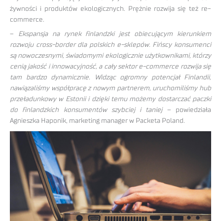
żywności i produktów ekologicznych. Prężnie rozwija się też re-
commerce.
–
Ekspansja na rynek finlandzki jest obiecującym kierunkiem
rozwoju cross-border dla polskich e-sklepów. Fińscy konsumenci
są nowoczesnymi, świadomymi ekologicznie użytkownikami, którzy
cenią jakość i innowacyjność, a cały sektor e-commerce rozwija się
tam bardzo dynamicznie. Widząc ogromny potencjał Finlandii,
nawiązaliśmy współpracę z nowym partnerem, uruchomiliśmy hub
przeładunkowy w Estonii i dzięki temu możemy dostarczać paczki
do finlandzkich konsumentów szybciej i taniej
– powiedziała
Agnieszka Haponik, marketing manager w Packeta Poland.