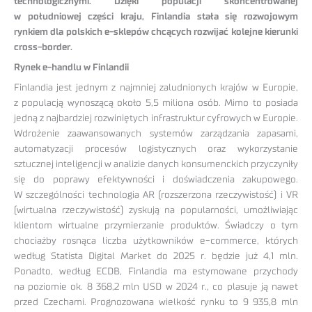
technologicznymi. Dzięki populacji skoncentrowanej
w południowej części kraju, Finlandia stała się rozwojowym
rynkiem dla polskich e-sklepów chcących rozwijać kolejne kierunki
cross-border.
Rynek e-handlu w Finlandii
Finlandia jest jednym z najmniej zaludnionych krajów w Europie,
z populacją wynoszącą około 5,5 miliona osób. Mimo to posiada
jedną z najbardziej rozwiniętych infrastruktur cyfrowych w Europie.
Wdrożenie zaawansowanych systemów zarządzania zapasami,
automatyzacji procesów logistycznych oraz wykorzystanie
sztucznej inteligencji w analizie danych konsumenckich przyczyniły
się do poprawy efektywności i doświadczenia zakupowego.
W szczególności technologia AR (rozszerzona rzeczywistość) i VR
(wirtualna rzeczywistość) zyskują na popularności, umożliwiając
klientom wirtualne przymierzanie produktów. Świadczy o tym
chociażby rosnąca liczba użytkowników e-commerce, których
według Statista Digital Market do 2025 r. będzie już 4,1 mln.
Ponadto, według ECDB, Finlandia ma estymowane przychody
na poziomie ok. 8 368,2 mln USD w 2024 r., co plasuje ją nawet
przed Czechami. Prognozowana wielkość rynku to 9 935,8 mln