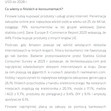
USD do 2028 r.
Co wiemy o fińskich e-konsumentach?
Finowie lubią kupować produkty i usługi przez Internet. Penetracja
zakupów online jest najwyższa wśród osób w wieku od 25 do 44 lat,
osiągając 79% konsumentów w tej grupie wiekowej (dane:
statista.com). Dane Europe E-Commerce Report 2023 wskazują, że
44% Finów kupuje produkty z innych krajów UE.
Podczas, gdy Amazon plasuje się wśród wiodących sklepów
internetowych w innych krajach, fińscy konsumenci nie faworyzują
go tak bardzo. Badanie przeprowadzone przez Statista Global
Consumer Survey w 2023 r. pokazuje, że Verkkokauppa.com jest
najczęściej odwiedzanym sklepem internetowym w kraju. Zaraz
za nim plasują się gigantti.fi, k-ruoka.fi, zalando.fi i karkkainen.com.
Hobby i wypoczynek to największa kategoria zakupowa, generująca
26,1% fińskich przychodów z handlu elektronicznego. Na kolejnych
miejscach znajdują się elektronika z 20,5%, moda z 17,1%, meble
i AGD z 11,7%, produkty do pielęgnacji z 9,4%, DIY z 9,1% i artykuły
spożywcze 6,1%.
Finowie najchętniej płacą za zakupy za pomocą bankowych