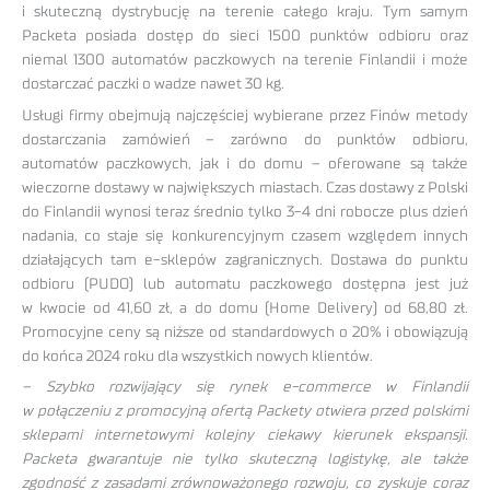
i skuteczną dystrybucję na terenie całego kraju. Tym samym
Packeta posiada dostęp do sieci 1500 punktów odbioru oraz
niemal 1300 automatów paczkowych na terenie Finlandii i może
dostarczać paczki o wadze nawet 30 kg.
Usługi firmy obejmują najczęściej wybierane przez Finów metody
dostarczania zamówień – zarówno do punktów odbioru,
automatów paczkowych, jak i do domu – oferowane są także
wieczorne dostawy w największych miastach. Czas dostawy z Polski
do Finlandii wynosi teraz średnio tylko 3-4 dni robocze plus dzień
nadania, co staje się konkurencyjnym czasem względem innych
działających tam e-sklepów zagranicznych. Dostawa do punktu
odbioru (PUDO) lub automatu paczkowego dostępna jest już
w kwocie od 41,60 zł, a do domu (Home Delivery) od 68,80 zł.
Promocyjne ceny są niższe od standardowych o 20% i obowiązują
do końca 2024 roku dla wszystkich nowych klientów.
– Szybko rozwijający się rynek e-commerce w Finlandii
w połączeniu z promocyjną ofertą Packety otwiera przed polskimi
sklepami internetowymi kolejny ciekawy kierunek ekspansji.
Packeta gwarantuje nie tylko skuteczną logistykę, ale także
zgodność z zasadami zrównoważonego rozwoju, co zyskuje coraz