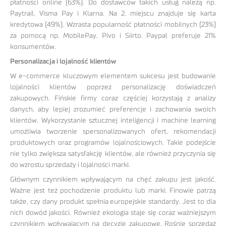
płatności online (63%). Do dostawców takich usług należą np.
Paytrail, Visma Pay i Klarna. Na 2. miejscu znajduje się karta
kredytowa (49%). Wzrasta popularność płatności mobilnych (23%)
za pomocą np. MobilePay, Pivo i Siirto. Paypal preferuje 21%
konsumentów.
Personalizacja i lojalność klientów
W e-commerce kluczowym elementem sukcesu jest budowanie
lojalności klientów poprzez personalizację doświadczeń
zakupowych. Fińskie firmy coraz częściej korzystają z analizy
danych, aby lepiej zrozumieć preferencje i zachowania swoich
klientów. Wykorzystanie sztucznej inteligencji i machine learning
umożliwia tworzenie spersonalizowanych ofert, rekomendacji
produktowych oraz programów lojalnościowych. Takie podejście
nie tylko zwiększa satysfakcję klientów, ale również przyczynia się
do wzrostu sprzedaży i lojalności marki.
Głównym czynnikiem wpływającym na chęć zakupu jest jakość.
Ważne jest też pochodzenie produktu lub marki. Finowie patrzą
także, czy dany produkt spełnia europejskie standardy. Jest to dla
nich dowód jakości. Również ekologia staje się coraz ważniejszym
czynnikiem wpływającym na decyzje zakupowe. Rośnie sprzedaż