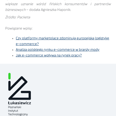
większe uznanie wśród fińskich konsumentów i partnerów
biznesowych
– dodała Agnieszka Haponik.
Źródło: Packeta
Powiązane wpisy:
Czy platformy marketplace zdominują europejską logistykę
e-commerce?
Analiza polskiego rynku e-commerce w branży mody
Jak e-commerce wpływa na rynek pracy?