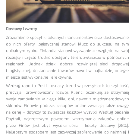
Dostawy i zwroty
Zrozumienie specyfiki lokalnych konsumentów oraz dostosowanie
do nich oferty logistycznej stanowi klucz do sukcesu na tym
unikalnym rynku. Finlandia stanowi wyzwanie ze względu na swój
rozległy i często trudno dostępny teren, zwłaszcza w północnych
regionach. Jednak dzięki dobrze rozwiniętej sieci drogowej
i logistycznej, dostarczanie towarów nawet w najbardziej odległe
miejsca jest wykonalne i efektywne.
Według raportu Posti, rosnący trend w przesyłkach to szybkość,
precyzja i zrównoważony rozwój. Klienci oczekują, że otrzymają
swoje zamówienie w ciągu kilku dni, nawet z międzynarodowych
sklepów. Finowie podczas zakupów online zwracają także uwagę
na cenę – dotyczy to zwłaszcza kosztów wysyłki. Według badania
Paytrail, najczęstszym powodem wstrzymania zakupów online
przez Finów jest zbyt wysoka cena i koszty dostawy (28%).
Najlepszym sposobem jest zazwyczaj zaoferowanie co najmniej 1