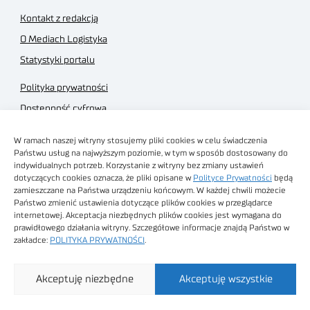
Kontakt z redakcją
O Mediach Logistyka
Statystyki portalu
Polityka prywatności
Dostępność cyfrowa
Regulamin Portalu
W ramach naszej witryny stosujemy pliki cookies w celu świadczenia
Regulamin sklepu
Państwu usług na najwyższym poziomie, w tym w sposób dostosowany do
indywidualnych potrzeb. Korzystanie z witryny bez zmiany ustawień
dotyczących cookies oznacza, że pliki opisane w
Polityce Prywatności
będą
zamieszczane na Państwa urządzeniu końcowym. W każdej chwili możecie
Państwo zmienić ustawienia dotyczące plików cookies w przeglądarce
internetowej. Akceptacja niezbędnych plików cookies jest wymagana do
Obrazy stockowe
prawidłowego działania witryny. Szczegółowe informacje znajdą Państwo w
autorstwa
zakładce:
POLITYKA PRYWATNOŚCI
.
Sieć Badawcza Łukasiewicz - Poznański Instytut
Akceptuję niezbędne
Akceptuję wszystkie
Technologiczny