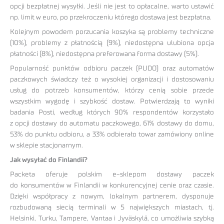
opcji bezpłatnej wysyłki. Jeśli nie jest to opłacalne, warto ustawić
np. limit w euro, po przekroczeniu którego dostawa jest bezpłatna.
Kolejnym powodem porzucania koszyka są problemy techniczne
(10%), problemy z płatnością (9%), niedostępna ulubiona opcja
płatności (8%), niedostępna preferowana forma dostawy (5%).
Popularność punktów odbioru paczek (PUDO) oraz automatów
paczkowych świadczy też o wysokiej organizacji i dostosowaniu
usług do potrzeb konsumentów, którzy cenią sobie przede
wszystkim wygodę i szybkość dostaw. Potwierdzają to wyniki
badania Posti, według których 90% respondentów korzystało
z opcji dostawy do automatu paczkowego, 61% dostawy do domu,
53% do punktu odbioru, a 33% odbierało towar zamówiony online
w sklepie stacjonarnym.
Jak wysyłać do Finlandii?
Packeta oferuje polskim e-sklepom dostawy paczek
do konsumentów w Finlandii w konkurencyjnej cenie oraz czasie.
Dzięki współpracy z nowym, lokalnym partnerem, dysponuje
rozbudowaną siecią terminali w 5 największych miastach, tj.
Helsinki, Turku, Tampere, Vantaa i Jyväskylä, co umożliwia szybką