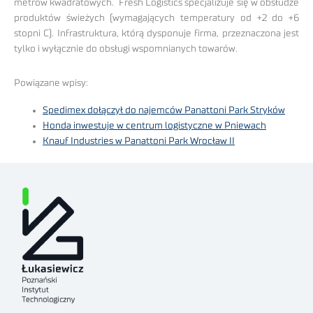
metrów kwadratowych. Fresh Logistics specjalizuje się w obsłudze
produktów świeżych (wymagających temperatury od +2 do +6
stopni C). Infrastruktura, którą dysponuje firma, przeznaczona jest
tylko i wyłącznie do obsługi wspomnianych towarów.
Powiązane wpisy:
Spedimex dołączył do najemców Panattoni Park Stryków
Honda inwestuje w centrum logistyczne w Pniewach
Knauf Industries w Panattoni Park Wrocław II