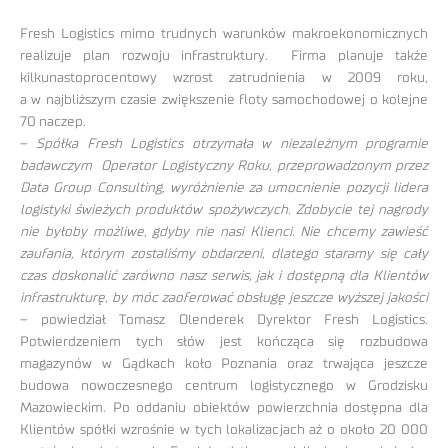
Fresh Logistics mimo trudnych warunków makroekonomicznych
realizuje plan rozwoju infrastruktury. Firma planuje także
kilkunastoprocentowy wzrost zatrudnienia w 2009 roku,
a w najbliższym czasie zwiększenie floty samochodowej o kolejne
70 naczep.
–
Spółka Fresh Logistics otrzymała w niezależnym programie
badawczym Operator Logistyczny Roku, przeprowadzonym przez
Data Group Consulting, wyróżnienie za umocnienie pozycji lidera
logistyki świeżych produktów spożywczych. Zdobycie tej nagrody
nie byłoby możliwe, gdyby nie nasi Klienci. Nie chcemy zawieść
zaufania, którym zostaliśmy obdarzeni, dlatego staramy się cały
czas doskonalić zarówno nasz serwis, jak i dostępną dla Klientów
infrastrukturę, by móc zaoferować obsługę jeszcze wyższej jakości
– powiedział Tomasz Olenderek Dyrektor Fresh Logistics.
Potwierdzeniem tych słów jest kończąca się rozbudowa
magazynów w Gądkach koło Poznania oraz trwająca jeszcze
budowa nowoczesnego centrum logistycznego w Grodzisku
Mazowieckim. Po oddaniu obiektów powierzchnia dostępna dla
Klientów spółki wzrośnie w tych lokalizacjach aż o około 20 000