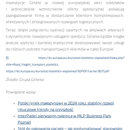
Inwestycje Girteki w rozwój europejskiej sieci oddziałów
i jednocześnie wzmocnienie oferty spedycyjnej pokazują
zaangażowanie firmy w dostarczanie klientom kompleksowych,
efektywnych i zintegrowanych rozwiązań logistycznych.
Teraz, dzięki połączeniu operacji opartych na aktywach własnych
z dynamicznie rozwijanymi usługami spedycji, Girteka będzie mogła
jeszcze szybciej i bardziej elastycznie dostosowywać swoje usługi
do różnych potrzeb transportowych klientów w całej Europie.
[1]
https://ec.europa.eu/eurostat/statistics-explained/index.php?
title=Road_freight_transport_statistics
,
https://ec.europa.eu/eurostat/statistics-explained/SEPDF/cache/9217.pdf
Źródło: Grupa Girteka
Powiązane wpisy:
Polski rynek magazynowy w 2024 roku: stabilny rozwój
i kluczowe trendy na przyszłość
InterPadel pierwszym najemcą w MLP Business Park
Poznań
Stół do pakowania paczek – jak zoptymalizować stanowisko