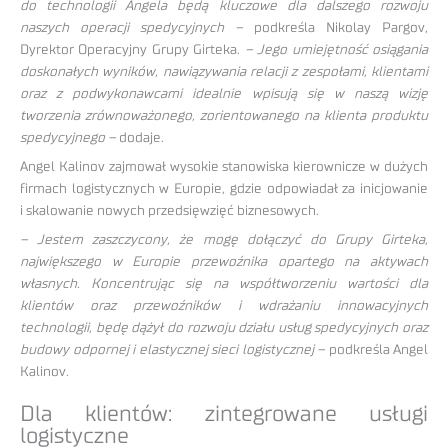
do technologii Angela będą kluczowe dla dalszego rozwoju
naszych operacji spedycyjnych –
podkreśla Nikolay Pargov,
Dyrektor Operacyjny Grupy Girteka.
– Jego umiejętność osiągania
doskonałych wyników, nawiązywania relacji z zespołami, klientami
oraz z podwykonawcami idealnie wpisują się w naszą wizję
tworzenia zrównoważonego, zorientowanego na klienta produktu
spedycyjnego –
dodaje.
Angel Kalinov zajmował wysokie stanowiska kierownicze w dużych
firmach logistycznych w Europie, gdzie odpowiadał za inicjowanie
i skalowanie nowych przedsięwzięć biznesowych.
– Jestem zaszczycony, że mogę dołączyć do Grupy Girteka,
największego w Europie przewoźnika opartego na aktywach
własnych. Koncentrując się na współtworzeniu wartości dla
klientów oraz przewoźników i wdrażaniu innowacyjnych
technologii, będę dążył do rozwoju działu usług spedycyjnych oraz
budowy odpornej i elastycznej sieci logistycznej –
podkreśla Angel
Kalinov.
Dla klientów: zintegrowane usługi
logistyczne