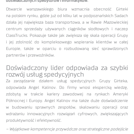
doświadczonych spedytorów i informatyków.
Otwarcie warszawskiego biura wzmacnia obecność Girteki
na polskim rynku, gdzie już od kilku lat w podpoznańskich Sadach
działa jej największa baza transportowa, a w Rawie Mazowieckiej
centrum sprzedaży używanych ciągników siodłowych i naczep
ClassTrucks. Pokazuje także jak zwiększa się skala operacji Grupy
i jej zdolność do kompleksowego wspierania klientów w całej
Europie, także w oparciu o rozbudowaną sieć sprawdzonych
partnerów i przewoźników.
Doświadczony lider odpowiada za szybki
rozwój usług spedycyjnych
Za zarządzanie działem usług spedycyjnych Grupy Girteka,
odpowiada Angel Kalinov. Do firmy wnosi ekspercką wiedzę,
zdobytą w trakcie kariery zawodowej na rynkach Ameryki
Północnej i Europy. Angel Kalinov ma także duże doświadczenie
w budowaniu sprawnych zespołów, skalowaniu operacji oraz
wdrażaniu innowacyjnych rozwiązań cyfrowych, zwiększających
produktywność i efektywność.
– Wyjątkowe kompetencje przywódcze oraz strategiczne podejście