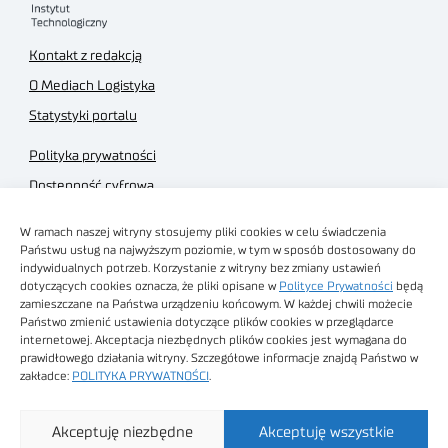
Kontakt z redakcją
O Mediach Logistyka
Statystyki portalu
Polityka prywatności
Dostępność cyfrowa
Regulamin Portalu
W ramach naszej witryny stosujemy pliki cookies w celu świadczenia
Regulamin sklepu
Państwu usług na najwyższym poziomie, w tym w sposób dostosowany do
indywidualnych potrzeb. Korzystanie z witryny bez zmiany ustawień
dotyczących cookies oznacza, że pliki opisane w
Polityce Prywatności
będą
zamieszczane na Państwa urządzeniu końcowym. W każdej chwili możecie
Państwo zmienić ustawienia dotyczące plików cookies w przeglądarce
internetowej. Akceptacja niezbędnych plików cookies jest wymagana do
Obrazy stockowe
prawidłowego działania witryny. Szczegółowe informacje znajdą Państwo w
autorstwa
zakładce:
POLITYKA PRYWATNOŚCI
.
Sieć Badawcza Łukasiewicz - Poznański Instytut
Akceptuję niezbędne
Akceptuję wszystkie
Technologiczny