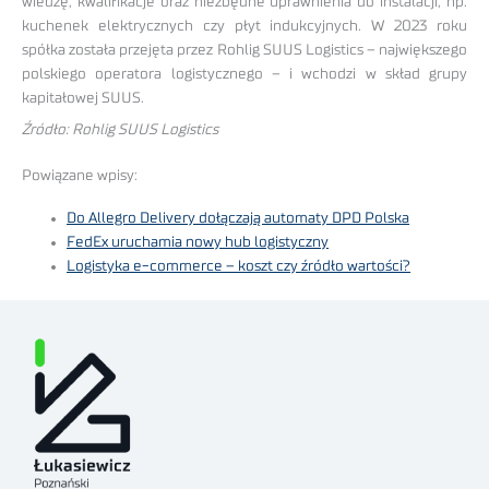
wiedzę, kwalifikacje oraz niezbędne uprawnienia do instalacji, np.
kuchenek elektrycznych czy płyt indukcyjnych. W 2023 roku
spółka została przejęta przez Rohlig SUUS Logistics – największego
polskiego operatora logistycznego – i wchodzi w skład grupy
kapitałowej SUUS.
Źródło: Rohlig SUUS Logistics
Powiązane wpisy:
Do Allegro Delivery dołączają automaty DPD Polska
FedEx uruchamia nowy hub logistyczny
Logistyka e-commerce – koszt czy źródło wartości?