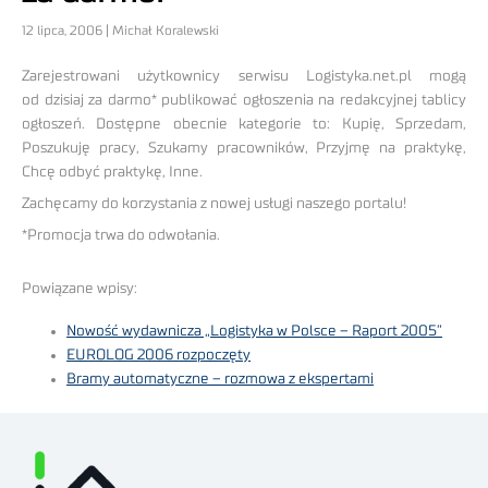
12 lipca, 2006 | Michał Koralewski
Zarejestrowani użytkownicy serwisu Logistyka.net.pl mogą
od dzisiaj za darmo* publikować ogłoszenia na redakcyjnej tablicy
ogłoszeń. Dostępne obecnie kategorie to: Kupię, Sprzedam,
Poszukuję pracy, Szukamy pracowników, Przyjmę na praktykę,
Chcę odbyć praktykę, Inne.
Zachęcamy do korzystania z nowej usługi naszego portalu!
*Promocja trwa do odwołania.
Powiązane wpisy:
Nowość wydawnicza „Logistyka w Polsce – Raport 2005”
EUROLOG 2006 rozpoczęty
Bramy automatyczne – rozmowa z ekspertami