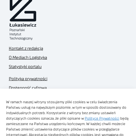
Kontakt z redakcją
O Mediach Logistyka
Statystyki portalu
Polityka prywatności
Dostępność cyfrowa
Regulamin Portalu
W ramach naszej witryny stosujemy pliki cookies w celu świadczenia
Regulamin sklepu
Państwu usług na najwyższym poziomie, w tym w sposób dostosowany do
indywidualnych potrzeb. Korzystanie z witryny bez zmiany ustawień
dotyczących cookies oznacza, że pliki opisane w
Polityce Prywatności
będą
zamieszczane na Państwa urządzeniu końcowym. W każdej chwili możecie
Państwo zmienić ustawienia dotyczące plików cookies w przeglądarce
internetowej. Akceptacja niezbędnych plików cookies jest wymagana do