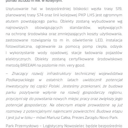
ponad 50.000 m kw. w kolejnym.
Usytuowanie hal w bezpośredniej bliskości węzła trasy S19,
planowanej trasy S74 oraz linii kolejowej PKP LHS jest ogromnym
atutem powstającego parku. Obiekty zostaną wybudowane wg
najnowszych obowiązujących standardów, wpływających
na ochronę środowiska oraz zmniejszających koszty użytkowania,
zastosowane rozwiązania to m in. oświetlenie LED, instalacja
fotowoltaiczna, ogrzewanie za pomocą pomp ciepła, odzysk
i wykorzystanie wody opadowej, stacje ładowania pojazdów
elektrycznych. Obiekty zostaną certyfikowane środowiskowo
metodą BREEAM na poziomie min. very good.
–
Znaczący rozwój infrastruktury technicznej województwa
Podkarpackiego w ostatnich latach uwidocznił potencjał
inwestycyjny tej części Polski. Jesteśmy przekonani, że budowa
parku pozytywnie wpłynie na rozwój gospodarczy regionu,
przyczyni się do powstania nowych miejsc pracy oraz zwiększy jego
potencjał gospodarczy. Na obecnym etapie prowadzone są już
rozmowy z potencjalnymi najemcami powierzchni. Budowa etapu
I jest już w toku
– mówi Mariusz Całka, Prezes Zarządu Novo Park.
Park Przemysłowo – Logistyczny Nowosielec będzie bezpośrednio