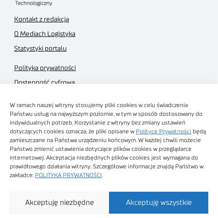
Kontakt z redakcją
O Mediach Logistyka
Statystyki portalu
Polityka prywatności
Dostępność cyfrowa
Regulamin Portalu
W ramach naszej witryny stosujemy pliki cookies w celu świadczenia
Regulamin sklepu
Państwu usług na najwyższym poziomie, w tym w sposób dostosowany do
indywidualnych potrzeb. Korzystanie z witryny bez zmiany ustawień
dotyczących cookies oznacza, że pliki opisane w
Polityce Prywatności
będą
zamieszczane na Państwa urządzeniu końcowym. W każdej chwili możecie
Państwo zmienić ustawienia dotyczące plików cookies w przeglądarce
internetowej. Akceptacja niezbędnych plików cookies jest wymagana do
Obrazy stockowe
prawidłowego działania witryny. Szczegółowe informacje znajdą Państwo w
autorstwa
zakładce:
POLITYKA PRYWATNOŚCI
.
Sieć Badawcza Łukasiewicz - Poznański Instytut
Akceptuję niezbędne
Akceptuję wszystkie
Technologiczny