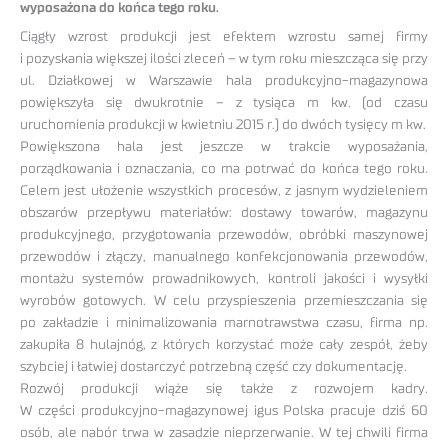
wyposażona do końca tego roku.
Ciągły wzrost produkcji jest efektem wzrostu samej firmy
i pozyskania większej ilości zleceń – w tym roku mieszcząca się przy
ul. Działkowej w Warszawie hala produkcyjno-magazynowa
powiększyła się dwukrotnie – z tysiąca m kw. (od czasu
uruchomienia produkcji w kwietniu 2015 r.) do dwóch tysięcy m kw.
Powiększona hala jest jeszcze w trakcie wyposażania,
porządkowania i oznaczania, co ma potrwać do końca tego roku.
Celem jest ułożenie wszystkich procesów, z jasnym wydzieleniem
obszarów przepływu materiałów: dostawy towarów, magazynu
produkcyjnego, przygotowania przewodów, obróbki maszynowej
przewodów i złączy, manualnego konfekcjonowania przewodów,
montażu systemów prowadnikowych, kontroli jakości i wysyłki
wyrobów gotowych. W celu przyspieszenia przemieszczania się
po zakładzie i minimalizowania marnotrawstwa czasu, firma np.
zakupiła 8 hulajnóg, z których korzystać może cały zespół, żeby
szybciej i łatwiej dostarczyć potrzebną część czy dokumentację.
Rozwój produkcji wiąże się także z rozwojem kadry.
W części produkcyjno-magazynowej igus Polska pracuje dziś 60
osób, ale nabór trwa w zasadzie nieprzerwanie. W tej chwili firma