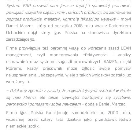
System ERP pozwoli nam jeszcze lepiej i sprawniej pracować,
powiązać wszystkie części firmy i łańcuch produkcji, od zamówienia
poprzez produkcję, magazyn, kontrolę jakości po wysyłkę
– mówi
Daniel Marzec, który od początku 2018 roku wraz z Radomirem
Ochockim objął stery igus Polska na stanowisku dyrektora
zarządzającego.
Firma przywiązuje też ogromną wagę do wdrażania zasad LEAN
management, czyli monitorowania efektywności i analizy
usprawnień oraz systemu sugestii pracowniczych KAIZEN, dzięki
któremu każdy pracownik może zgłosić swoje pomysły
na usprawnienia. Jak zapewnia, wiele z takich wniosków zostało już
wdrożonych.
– Działamy zgodnie z zasadą, że najważniejszymi osobami w firmie
są nasi klienci, ale także wewnątrz traktujemy się życzliwie,
partnersko i pomagamy sobie nawzajem
– dodaje Daniel Marzec.
Firma igus Polska funkcjonuje samodzielnie od 2000 roku,
wcześniej przez cztery lata działała jako przedstawicielstwo
niemieckiej spółki.