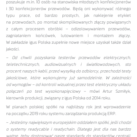
poszukuje m.in. 10 osób na stanowiska młodszych konfekcjonerów
i 30 konfekcjonerów przewodów. Będą oni wykonywać różnego
typu prace, od bardzo prostych, jak naklejenie etykiet
na przewodach, po montaż skomplikowanych złączy powiązanych
z całym procesem obróbki – odizolowywaniem przewodów,
zagniataniem końcówek, lutowaniem i montażem złączy.
W zakładzie igus Polska zupełnie nowe miejsce uzyskał także dział
jakości.
–
Od chwili pozyskania testerów przewodów elektrycznych,
teletechnicznych, audiowizualnych i światłowodowych, sto
procent naszych kabli, przed wysyłką do odbiorcy, przechodzi testy
jakościowe, które wykonujemy już samodzielnie. W zależności
od wymogów – od kontroli wizualnej przez test elektryczny układu
połączeń po test wysokonapięciowy
– mówi Artur Szmiłyk,
kierownik produkcji, związany z igus Polska od 2014 roku.
W planach polskiej spółki na najbliższy rok jest wprowadzenie
na początku 2019 roku systemu zarządzania produkcją ERP.
–
Jesteśmy największym europejskim oddziałem spółki, jeśli chodzi
o systemy readycable i readychain. Dlatego jest dla nas bardzo
ważne, żeby dostosować nasze standardy do standardów centrali.