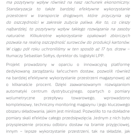
ma pozytywny wpływ również na nasz rachunek ekonomiczny.
Standaryzacja to także bardziej efektywne wykorzystanie
przestrzeni w transporcie drogowym, które przyczynia się
do oszczędności w zakresie zużycia paliwa. Ale to, co cieszy
najbardziej, to pozytywny wpływ takiego rozwiązania na zasoby
naturalne. Kilkukrotne wykorzystanie opakowań zbiorczych
pozwala na realną oszczędność surowców do produkcji kartonów.
W ciągu pół roku uchroniliśmy w ten sposób aż 17 tys. drzew
–
tłumaczy Sebastian Sołtys, dyrektor ds. logistyki LPP.
Projekt prowadzony w oparciu o innowacyjną platformę
dedykowaną zarządzaniu łańcuchem dostaw, pozwolił również
na bardziej efektywne wykorzystanie przestrzeni magazynowej aż
o kilkanaście procent. Dzięki zaawansowanym rozwiązaniom
automatyki centrum dystrybucyjnego, opartych o pomiary
wolumetryczne przepływu towarowego, wprowadzono
kompleksowy, techniczny monitoring magazynu i jego kluczowego
obszaru składowania, jakim jest miniload. Pozwoliło to na dokładne
pomiary skali efektów całego przedsięwzięcia. Jednym z nich było
przyspieszenie procesu odbioru dostaw na bramie przyjęciowej,
innym – lepsze wykorzystanie przestrzeni, tak na składzie, jak