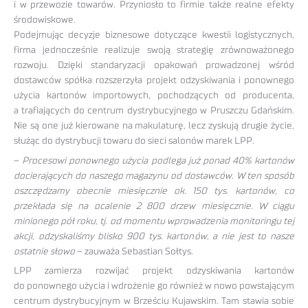
i w przewozie towarów. Przyniosło to firmie także realne efekty
środowiskowe.
Podejmując decyzje biznesowe dotyczące kwestii logistycznych,
firma jednocześnie realizuje swoją strategię zrównoważonego
rozwoju. Dzięki standaryzacji opakowań prowadzonej wśród
dostawców spółka rozszerzyła projekt odzyskiwania i ponownego
użycia kartonów importowych, pochodzących od producenta,
a trafiających do centrum dystrybucyjnego w Pruszczu Gdańskim.
Nie są one już kierowane na makulaturę, lecz zyskują drugie życie,
służąc do dystrybucji towaru do sieci salonów marek LPP.
–
Procesowi ponownego użycia podlega już ponad 40% kartonów
docierających do naszego magazynu od dostawców. W ten sposób
oszczędzamy obecnie miesięcznie ok. 150 tys. kartonów, co
przekłada się na ocalenie 2 800 drzew miesięcznie. W ciągu
minionego pół roku, tj. od momentu wprowadzenia monitoringu tej
akcji, odzyskaliśmy blisko 900 tys. kartonów, a nie jest to nasze
ostatnie słowo
– zauważa Sebastian Sołtys.
LPP zamierza rozwijać projekt odzyskiwania kartonów
do ponownego użycia i wdrożenie go również w nowo powstającym
centrum dystrybucyjnym w Brześciu Kujawskim. Tam stawia sobie