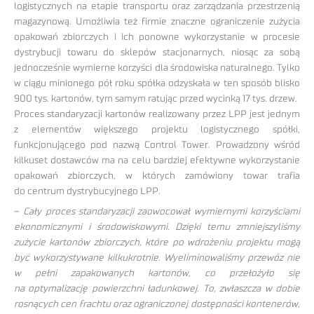
logistycznych na etapie transportu oraz zarządzania przestrzenią
magazynową. Umożliwia też firmie znaczne ograniczenie zużycia
opakowań zbiorczych i ich ponowne wykorzystanie w procesie
dystrybucji towaru do sklepów stacjonarnych, niosąc za sobą
jednocześnie wymierne korzyści dla środowiska naturalnego. Tylko
w ciągu minionego pół roku spółka odzyskała w ten sposób blisko
900 tys. kartonów, tym samym ratując przed wycinką 17 tys. drzew.
Proces standaryzacji kartonów realizowany przez LPP jest jednym
z elementów większego projektu logistycznego spółki,
funkcjonującego pod nazwą Control Tower. Prowadzony wśród
kilkuset dostawców ma na celu bardziej efektywne wykorzystanie
opakowań zbiorczych, w których zamówiony towar trafia
do centrum dystrybucyjnego LPP.
–
Cały proces standaryzacji zaowocował wymiernymi korzyściami
ekonomicznymi i środowiskowymi. Dzięki temu zmniejszyliśmy
zużycie kartonów zbiorczych, które po wdrożeniu projektu mogą
być wykorzystywane kilkukrotnie. Wyeliminowaliśmy przewóz nie
w pełni zapakowanych kartonów, co przełożyło się
na optymalizację powierzchni ładunkowej. To, zwłaszcza w dobie
rosnących cen frachtu oraz ograniczonej dostępności kontenerów,