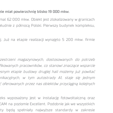
ie miał powierzchnię blisko 19 000 mkw.
mal 62 000 mkw. Obiekt jest zlokalizowany w granicach
 południe z północą Polski. Pierwszy budynek kompleksu,
 Już na etapie realizacji wynajęto 5 200 mkw. firmie
rzestrzeni magazynowych, dostosowanych do potrzeb
ifikowanych pracowników, co stanowi znaczące wsparcie
zesnym etapie budowy drugiej hali możemy już powitać
unikacyjnych, w tym autostrady A1, staje się jednym
ść oferowanych przez nas obiektów przyciągną kolejnych
s wyposażony jest w instalację fotowoltaiczną oraz
EAM na poziomie Excellent. Podobnie jak we wszystkich
kty będą spełniały najwyższe standardy w zakresie