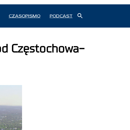
Search
CZASOPISMO
PODCAST
for:
Search Button
ood Częstochowa-