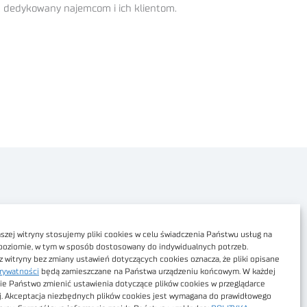
 dedykowany najemcom i ich klientom.
Polityka prywatności
Dostępność cyfrowa
zej witryny stosujemy pliki cookies w celu świadczenia Państwu usług na
poziomie, w tym w sposób dostosowany do indywidualnych potrzeb.
Regulamin Portalu
z witryny bez zmiany ustawień dotyczących cookies oznacza, że pliki opisane
rywatności
będą zamieszczane na Państwa urządzeniu końcowym. W każdej
Regulamin sklepu
ie Państwo zmienić ustawienia dotyczące plików cookies w przeglądarce
j. Akceptacja niezbędnych plików cookies jest wymagana do prawidłowego