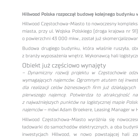
Hillwood Polska rozpoczął budowę kolejnego budynku w
Hillwood Częstochowa-Miasto to nowoczesny kompleks m
miasta, przy ul. Wojska Polskiego (droga krajowa nr 91
o powierzchni 43 000 mkw., został już skomercjalizowa
Budowa drugiego budynku, która właśnie ruszyła, obe
z branży wyposażenia wnętrz. Wykonawcą hali logistycz
Obiekt już częściowo wynajęty
–
Dynamiczny rozwój projektu w Częstochowie odz
wymagających najemców. Ogromnym atutem tej inwestycj
dla realizacji celów biznesowych firm już działając
pierwszego najemcę. Potwierdza to atrakcyjność nas
z najważniejszych punktów na logistycznej mapie Polsk
najemców
– mówi Adam Broekere, Leasing Manager w H
Hillwood Częstochowa-Miasto wyróżnia się nowoczes
ładowarki do samochodów elektrycznych, a oba budynki
inwestycjach Hillwood, w nowo powstającej hali z