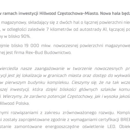
 ramach inwestycji Hillwood Częstochowa-Miasto. Nowa hala będz
agazynowy, składający się z dwóch hal o łącznej powierzchni nie
), w odległości zaledwie 7 kilometrów od autostrady A1, łączącej
ny w blisko 90%.
jmie blisko 19 000 mkw. nowoczesnej powierzchni magazynowej.
nej jest firma Rex-Bud Budownictwo.
wierciedla nasze zaangażowanie w tworzenie nowoczesnych p
i jest jej lokalizacja w granicach miasta oraz dostęp do wykwal
ych w pierwszym budynku kompleksu. Cieszymy się, że na tak wc
zej inwestycji, która dzięki bliskości głównych szlaków kom
i. Wierzymy, że zarówno potencjał Częstochowy, jak i wysoka jako
illwood Polska.
nymi rozwiązaniami z zakresu zrównoważonego rozwoju. Komplek
 zostały zaprojektowane zgodnie z wymaganiami certyfikacji BRE
ostanie zamontowane energooszczędne oświetlenie LED. Obie