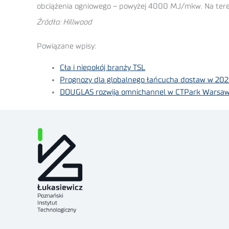
obciążenia ogniowego – powyżej 4000 MJ/mkw. Na tere
Źródło: Hillwood
Powiązane wpisy:
Cła i niepokój branży TSL
Prognozy dla globalnego łańcucha dostaw w 202
DOUGLAS rozwija omnichannel w CTPark Warsaw