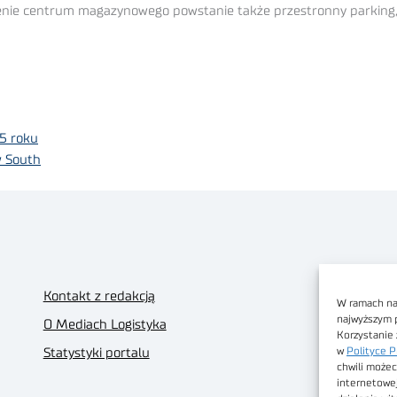
nie centrum magazynowego powstanie także przestronny parking,
5 roku
 South
Kontakt z redakcją
W ramach nas
najwyższym 
O Mediach Logistyka
Korzystanie 
w
Polityce P
Statystyki portalu
chwili możec
internetowe