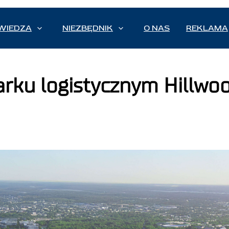
WIEDZA
NIEZBĘDNIK
O NAS
REKLAMA
arku logistycznym Hillw