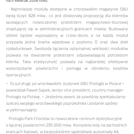
na II kwartał 2016 roku.
Najmniejsze moduły dostępne w chorzowskim magazynie SBU
będą liczyć 828 mkw., co jest doskonałą propozycją dla klientów
szukających nowoczesnej przestrzeni magazynowo-biurowej
znajdującej się w administracyjnych granicach miasta. Budowany
obiekt będzie wyposażony w cross-docki, a na każdy moduł
przypada jedna brama wjazdowa z poziomu 0 oraz dwa doki
rozładunkowe. Swoboda łączenia optymalnej wielkości modułów
pozwala na stworzenie przestrzeni odpowiadającej potrzebom
klienta. Taka elastyczność pozwala na najbardziej efektywne
wykorzystanie powierzchni i pomaga w obniżeniu kosztów
operacyjnych.
–
To już drugi, po wrocławskim, budynek SBU Prologis w Polsce
–
powiedział Paweł Sapek, senior vice president, country manager
Prologis na Polskę. –
Jesteśmy pewni, że powtórzy spektakularny
sukces swojego wrocławskiego poprzednika i zostanie szybko
w pełni wynajęty.
Prologis Park Chorzów to nowoczesne centrum dystrybucyjne
o łącznej powierzchni 235 000 mkw. Kompleks leży na zachodnich
krańcach Katowic, w bezpośrednim sąsiedztwie autostrady A4,