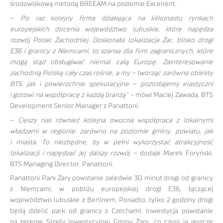
środowiskową metodą BREEAM na poziomie Excellent.
– Po raz kolejny firma działająca na kilkunastu rynkach
europejskich docenia województwo lubuskie, które napędza
rozwój Polski Zachodniej. Doskonała lokalizacja Żar, blisko drogi
E36 i granicy z Niemcami, to szansa dla firm zagranicznych, które
mogą stąd obsługiwać niemal całą Europę. Zainteresowanie
zachodnią Polską cały czas rośnie, a my – tworząc zarówno obiekty
BTS, jak i powierzchnie spekulacyjne – pozostajemy elastyczni
i gotowi na współpracę z każdą branżą” –
mówi Maciej Zawada, BTS
Development Senior Manager z Panattoni.
– Cieszy nas również kolejna owocna współpraca z lokalnymi
władzami w regionie, zarówno na poziomie gminy, powiatu, jak
i miasta. To niezbędne, by w pełni wykorzystać atrakcyjność
lokalizacji i napędzać jej dalszy rozwój –
dodaje Marek Foryński,
BTS Managing Director, Panattoni.
Panattoni Park Żary powstanie zaledwie 30 minut drogi od granicy
z Niemcami, w pobliżu europejskiej drogi E36, łączącej
województwo lubuskie z Berlinem. Ponadto, tylko 2 godziny drogi
będą dzielić park od granicy z Czechami. Inwestycja powstanie
na terenie Strefy Inwestycyjnej Gminy Żary, co czyni ją jeszcze