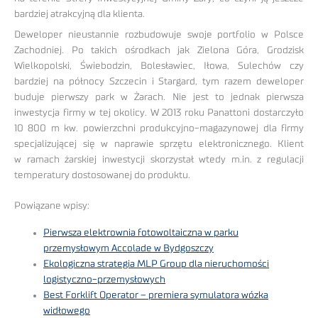
bardziej atrakcyjną dla klienta.
Deweloper nieustannie rozbudowuje swoje portfolio w Polsce
Zachodniej. Po takich ośrodkach jak Zielona Góra, Grodzisk
Wielkopolski, Świebodzin, Bolesławiec, Iłowa, Sulechów czy
bardziej na północy Szczecin i Stargard, tym razem deweloper
buduje pierwszy park w Żarach. Nie jest to jednak pierwsza
inwestycja firmy w tej okolicy. W 2013 roku Panattoni dostarczyło
10 800 m kw. powierzchni produkcyjno-magazynowej dla firmy
specjalizującej się w naprawie sprzętu elektronicznego. Klient
w ramach żarskiej inwestycji skorzystał wtedy m.in. z regulacji
temperatury dostosowanej do produktu.
Powiązane wpisy:
Pierwsza elektrownia fotowoltaiczna w parku
przemysłowym Accolade w Bydgoszczy
Ekologiczna strategia MLP Group dla nieruchomości
logistyczno-przemysłowych
Best Forklift Operator – premiera symulatora wózka
widłowego