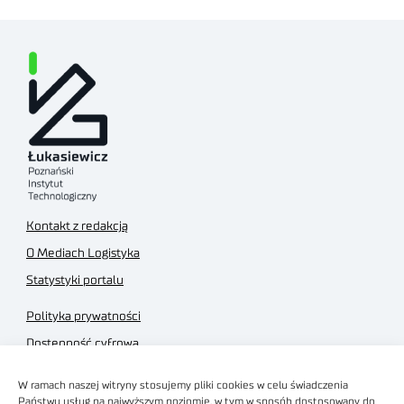
Kontakt z redakcją
O Mediach Logistyka
Statystyki portalu
Polityka prywatności
Dostępność cyfrowa
Regulamin Portalu
W ramach naszej witryny stosujemy pliki cookies w celu świadczenia
Regulamin sklepu
Państwu usług na najwyższym poziomie, w tym w sposób dostosowany do