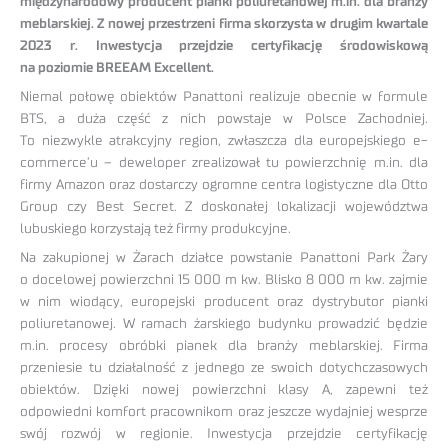
międzynarodowy producent pianki poliuretanowej m.in. dla branży
meblarskiej. Z nowej przestrzeni firma skorzysta w drugim kwartale
2023 r. Inwestycja przejdzie certyfikację środowiskową
na poziomie BREEAM Excellent.
Niemal połowę obiektów Panattoni realizuje obecnie w formule
BTS, a duża część z nich powstaje w Polsce Zachodniej.
To niezwykle atrakcyjny region, zwłaszcza dla europejskiego e-
commerce’u – deweloper zrealizował tu powierzchnię m.in. dla
firmy Amazon oraz dostarczy ogromne centra logistyczne dla Otto
Group czy Best Secret. Z doskonałej lokalizacji województwa
lubuskiego korzystają też firmy produkcyjne.
Na zakupionej w Żarach działce powstanie Panattoni Park Żary
o docelowej powierzchni 15 000 m kw. Blisko 8 000 m kw. zajmie
w nim wiodący, europejski producent oraz dystrybutor pianki
poliuretanowej. W ramach żarskiego budynku prowadzić będzie
m.in. procesy obróbki pianek dla branży meblarskiej. Firma
przeniesie tu działalność z jednego ze swoich dotychczasowych
obiektów. Dzięki nowej powierzchni klasy A, zapewni też
odpowiedni komfort pracownikom oraz jeszcze wydajniej wesprze
swój rozwój w regionie. Inwestycja przejdzie certyfikację