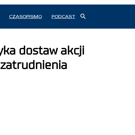
Search
CZASOPISMO
PODCAST
for:
Search Button
yka dostaw akcji
 zatrudnienia