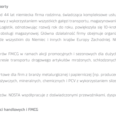
porty
od 44 lat niemiecka firma rodzinna, świadcząca kompleksowe usł
tawy z wykorzystaniem wszystkich gałęzi transportu, magazynowani
ogistik, odnotowując rozwój rok do roku, powiększyła się 10-kro
g obsługi magazynowej. Główna działalność firmy obejmuje orga
zede wszystkim do Niemiec i innych krajów Europy Zachodniej. N
warów FMCG w ramach akcji promocyjnych i sezonowych dla dużych
zakresie transportu drogowego artykułów mrożonych, schłodzony
we dla firm z branży metalurgicznej i papierniczej (np. producen
ożywczych, mineralnych, chemicznych i PCV z wykorzystaniem silo
ów. NOSTA współpracuje z doświadczonymi przewoźnikami, dyspon
ieci handlowych i FMCG