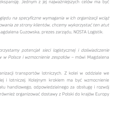
ekspansję. Jednym z jej najważniejszych celów ma być
zględu na specyficzne wymagania w ich organizacji wciąż
sowania ze strony klientów, chcemy wykorzystać ten atut
gdalena Guzowska, prezes zarządu, NOSTA Logistik.
zystamy potencjał sieci logistycznej i doświadczenie
 w Polsce i wzmocnienie zespołów
– mówi Magdalena
zacji transportów lotniczych. Z kolei w oddziale we
j i lotniczej. Kolejnym krokiem ma być wzmocnienie
iału handlowego, odpowiedzialnego za obsługę i rozwój
 również organizować dostawy z Polski do krajów Europy