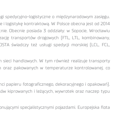
ugi spedycyjno-logistyczne o międzynarodowym zasięgu.
e i logistykę kontraktową. W Polsce obecna jest od 2014
tnie. Obecnie posiada 3 oddziały: w Sopocie, Wrocławiu
nizację transportów drogowych (FTL, LTL, kombinowany,
OSTA świadczy też usługi spedycji morskiej (LCL, FCL,
 sieci handlowych. W tym również realizuje transporty
ch oraz pakowanych w temperaturze kontrolowanej, co
ci papieru fotograficznego, dekoracyjnego i opakowań).
sów kiprowanych i leżących, wywrotek oraz naczep typu
ującymi specjalistycznymi pojazdami. Europejska flota