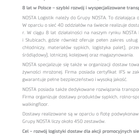
8 lat w Polsce – szybki rozwój i wyspecjalizowane trans
NOSTA Logistik należy do Grupy NOSTA. To działająca 
W oparciu o sieć 40 oddziałów na świecie realizuje dos
r. W ciągu 8 lat działalności na naszym rynku NOSTA L
i Słubicach, gdzie również oferuje pełen zakres usłu
chłodniczy, materiałów sypkich, logistyka palet), pr
śródlądowy), lotniczej, kolejowej oraz magazynowania.
NOSTA specjalizuje się także w organizacji dostaw to
żywności mrożonej. Firma posiada certyfikat IFS w 
gwarantuje pełne bezpieczeństwo i wysoką jakość.
NOSTA posiada także dedykowane rozwiązania transporto
Firma organizuje dostawy produktów sypkich, rolno-sp
walkingfloor.
Dostawy realizowane są w oparciu o flotę podwykonawc
Grupy NOSTA liczy około 450 zestawów.
Cel – rozwój logistyki dostaw dla akcji promocyjnych s