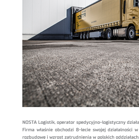
NOSTA Logistik, operator spedycyjno-logistyczny dział
Firma właśnie obchodzi 8-lecie swojej działalności w
rozbudowę i wzrost zatrudnienia w polskich oddziałach