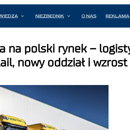
WIEDZA
NIEZBĘDNIK
O NAS
REKLAMA
 na polski rynek – logist
il, nowy oddział i wzrost