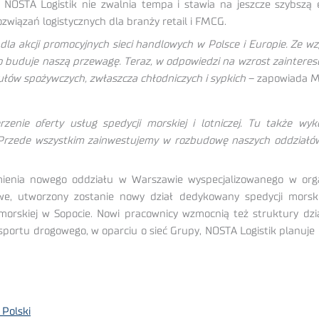
NOSTA Logistik nie zwalnia tempa i stawia na jeszcze szybszą 
związań logistycznych dla branży retail i FMCG.
 dla akcji promocyjnych sieci handlowych w Polsce i Europie. Ze w
 to buduje naszą przewagę. Teraz, w odpowiedzi na wzrost zaintere
ułów spożywczych, zwłaszcza chłodniczych i sypkich
– zapowiada Ma
nie oferty usług spedycji morskiej i lotniczej. Tu także wykor
rzede wszystkim zainwestujemy w rozbudowę naszych oddziałów
ienia nowego oddziału w Warszawie wyspecjalizowanego w organi
e, utworzony zostanie nowy dział dedykowany spedycji morskie
morskiej w Sopocie. Nowi pracownicy wzmocnią też struktury dz
sportu drogowego, w oparciu o sieć Grupy, NOSTA Logistik planuje
 Polski